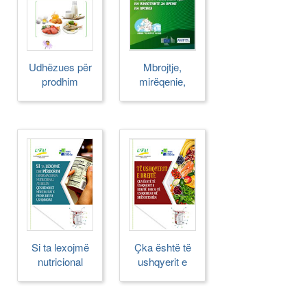
Udhëzues për
Mbrojtje,
prodhim
mirëqenie,
primar
transport
Si ta lexojmë
Çka është të
nutricional
ushqyerit e
tabela
drejtë dhe si të
ushqehemi më
shëndetshëm