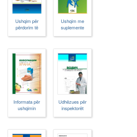
Ushqim për
Ushqim me
përdorim të
suplemente
veçantë
ushqyes
Informata për
Udhëzues për
ushqimin
inspektorët
sipas Ligjit t[
Sigurisë së
Ushqimit