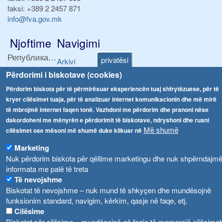
faksi:
+389 2 2457 871
info@fva.gov.mk
Njoftime
Navigimi
Република Бугарија ги засили официјалните контроли при увоз на свежо овошје и зеленчук
privatësi
Arkivi
Përdorimi i biskotave (cookies)
Високите температури ризик од труење со храна, опасни се и за животните
Regjistrat
Përdorim biskota për të përmirësuar eksperiencën tuaj shfrytëzuese, për të
Formularë
Водата во Гостивар може да се користи како техничка, продолжува испораката на флаширана вода
kryer cilësimet tuaja, për të analizuar internet komunikacionin dhe më mirë
Ndalesa
të mbrojmë internet faqen tonë. Vazhdoni me përdorim dhe pranoni nëse
Во Гостивар спроведени 70 вонредни контроли
dakordoheni me mënyrën e përdorimit të biskotave, ndryshoni dhe ruani
Shpalljet
Më shumë
cilësimet ose mësoni më shumë duke klikuar në
Забраната за водата во Гостивар останува на сила, операторите да користат само технички безбедна вода
Marketing
Nuk përdorim biskota për qëllime marketingu dhe nuk shpërndajm
informata me palë të treta
Të nevojshme
Biskotat të nevojshme – nuk mund të shkyçen dhe mundësojnë
funksionim standard, navigim, kërkim, qasje në faqe, etj.
Cilësime
Biskotat për cilësime – mundësojnë që faqja të memorojë cilësimet