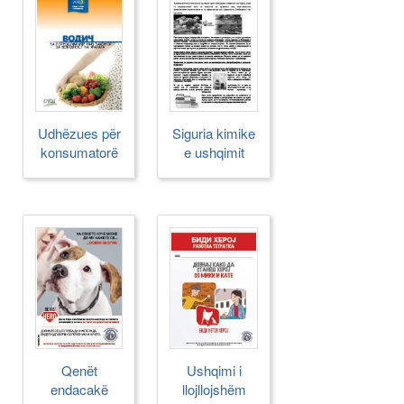
Udhëzues për
Siguria kimike
konsumatorë
e ushqimit
Qenët
Ushqimi i
endacakë
llojllojshëm