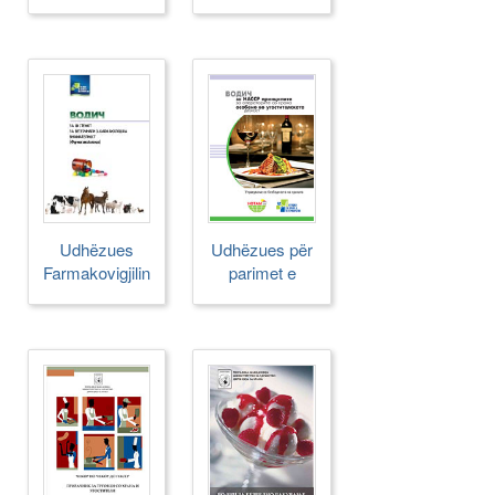
BRE
Udhëzues
Udhëzues për
Farmakovigjilinca
parimet e
HACCP-it për
hotelerët dhe
tregtarët e
ushqimit