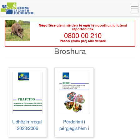
Skip
To
to
na
main
content
Nëqoftëse gjeni një derr të egër të ngordhur, ju lutemi
raportoni tek
0800 00 210
Pason çmim prej 600 denarë
Broshura
Udhëzimrregullore
Përdorimi i
2023/2006
përgjegjshëm i
mjeteve