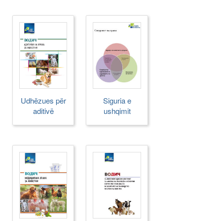
antimikrobike
Udhëzues për
Siguria e
aditivë
ushqimit
ushqimorë për
kafshë