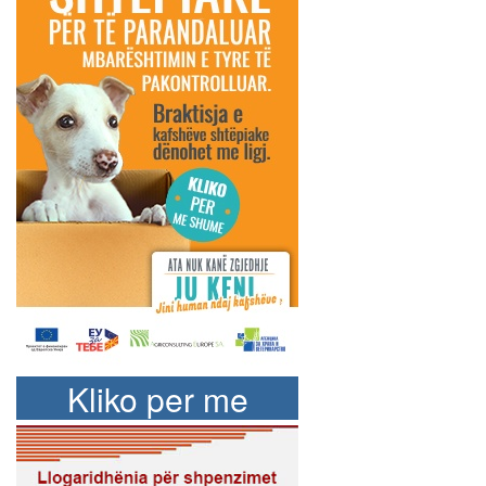
Kliko per me
shume