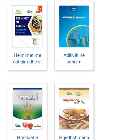
Helmimet me
Aditivët në
ushqim dhe si
ushqim
duhet të
veprohet
Rreziqet e
Rrjedhshmëria