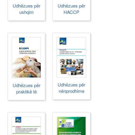
Udhëzues për
Udhëzues për
ushqim
HACCP
blegtoral
Udhëzues për
Udhëzues për
nënprodhime
praktikë të
mirë higjienike