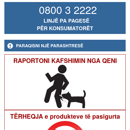
0800 3 2222
LINJË PA PAGESË
PËR KONSUMATORËT
PARAQISNI NJË PARASHTRESË
RAPORTONI KAFSHIMIN NGA QENI
TËRHEQJA e produkteve të pasigurta