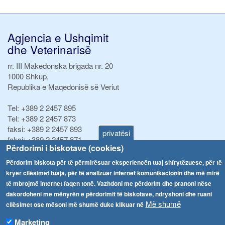
Agjencia e Ushqimit
dhe Veterinarisë
rr. III Makedonska brigada nr. 20
1000 Shkup,
Republika e Maqedonisë së Veriut
Tel:
+389 2 2457 895
Tel:
+389 2 2457 873
faksi:
+389 2 2457 893
privatësi
faksi:
+389 2 2457 871
Përdorimi i biskotave (cookies)
info@fva.gov.mk
Përdorim biskota për të përmirësuar eksperiencën tuaj shfrytëzuese, për të
Njoftime
Navigimi
kryer cilësimet tuaja, për të analizuar internet komunikacionin dhe më mirë
të mbrojmë internet faqen tonë. Vazhdoni me përdorim dhe pranoni nëse
Република Бугарија ги засили официјалните контроли при увоз на свежо овошје и зеленчук
Arkivi
dakordoheni me mënyrën e përdorimit të biskotave, ndryshoni dhe ruani
Më shumë
cilësimet ose mësoni më shumë duke klikuar në
Високите температури ризик од труење со храна, опасни се и за животните
Regjistrat
Marketing
Formularë