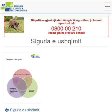
Skip
To
to
na
main
content
Nëqoftëse gjeni një derr të egër të ngordhur, ju lutemi
raportoni tek
0800 00 210
Pason çmim prej 600 denarë
Siguria e ushqimit
Siguria e ushqimit