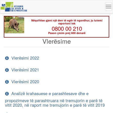
Skip
To
to
na
main
content
Nëqoftëse gjeni një derr të egër të ngordhur, ju lutemi
raportoni tek
0800 00 210
Pason çmim prej 600 denarë
Vlerësime
Vlerësimi 2022
Vlerësimi 2021
Vlerësimi 2020
Analizë krahasuese e parashtesave dhe e
propozimeve të parashtruara në tremujorin e parë të
vitit 2020, në raport me tremujorin e parë të vitit 2019