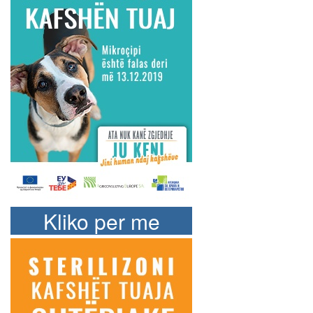
Kliko per me
shume