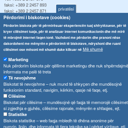
faksi:
+389 2 2457 893
privatësi
faksi:
+389 2 2457 871
info@fva.gov.mk
Përdorimi i biskotave (cookies)
Përdorim biskota për të përmirësuar eksperiencën tuaj shfrytëzuese, për të
Njoftime
Navigimi
kryer cilësimet tuaja, për të analizuar internet komunikacionin dhe më mirë
të mbrojmë internet faqen tonë. Vazhdoni me përdorim dhe pranoni nëse
Република Бугарија ги засили официјалните контроли при увоз на свежо овошје и зеленчук
Arkivi
dakordoheni me mënyrën e përdorimit të biskotave, ndryshoni dhe ruani
Më shumë
Високите температури ризик од труење со храна, опасни се и за животните
cilësimet ose mësoni më shumë duke klikuar në
Regjistrat
Formularë
Marketing
Водата во Гостивар може да се користи како техничка, продолжува испораката на флаширана вода
Nuk përdorim biskota për qëllime marketingu dhe nuk shpërndajm
Ndalesa
Во Гостивар спроведени 70 вонредни контроли
informata me palë të treta
Shpalljet
Të nevojshme
Забраната за водата во Гостивар останува на сила, операторите да користат само технички безбедна вода
Biskotat të nevojshme – nuk mund të shkyçen dhe mundësojnë
funksionim standard, navigim, kërkim, qasje në faqe, etj.
Cilësime
Biskotat për cilësime – mundësojnë që faqja të memorojë cilësimet
si zgjedhja e gjuhës, cilësime rajonale, mënyrën e shfaqjes, ejt.
Statistike
Biskota statistike – web faqja mbledh të dhëna anonime për
numrin, llojin, dhe informata të tjera teknike sa i përket vizitave, etj.