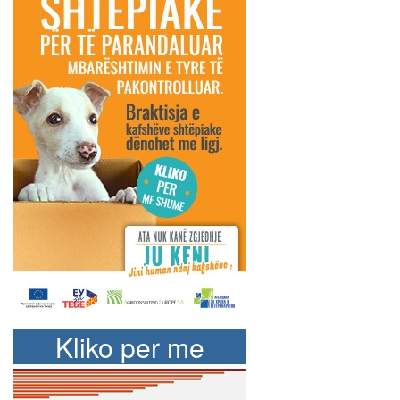
Kliko per me
shume