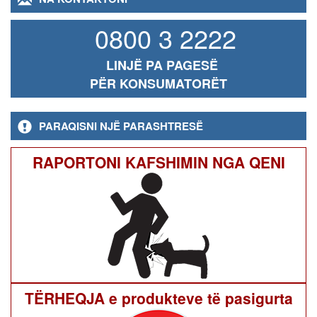
0800 3 2222
LINJË PA PAGESË
PËR KONSUMATORËT
PARAQISNI NJË PARASHTRESË
RAPORTONI KAFSHIMIN NGA QENI
TËRHEQJA e produkteve të pasigurta