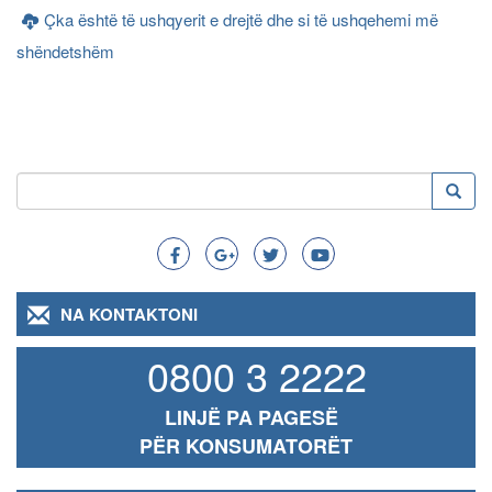
Çka është të ushqyerit e drejtë dhe si të ushqehemi më
shëndetshëm
Kërko
Kërko
Search
NA KONTAKTONI
0800 3 2222
LINJË PA PAGESË
PËR KONSUMATORËT