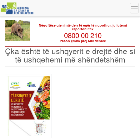
Skip
To
to
na
main
content
Nëqoftëse gjeni një derr të egër të ngordhur, ju lutemi
raportoni tek
0800 00 210
Pason çmim prej 600 denarë
Çka është të ushqyerit e drejtë dhe si
të ushqehemi më shëndetshëm