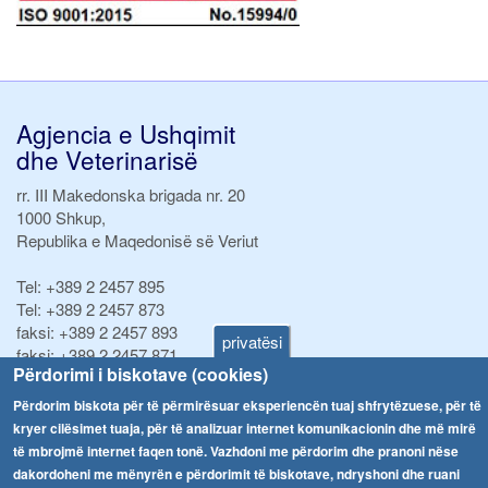
Agjencia e Ushqimit
dhe Veterinarisë
rr. III Makedonska brigada nr. 20
1000 Shkup,
Republika e Maqedonisë së Veriut
Tel:
+389 2 2457 895
Tel:
+389 2 2457 873
faksi:
+389 2 2457 893
privatësi
faksi:
+389 2 2457 871
Përdorimi i biskotave (cookies)
info@fva.gov.mk
Përdorim biskota për të përmirësuar eksperiencën tuaj shfrytëzuese, për të
Njoftime
Navigimi
kryer cilësimet tuaja, për të analizuar internet komunikacionin dhe më mirë
të mbrojmë internet faqen tonë. Vazhdoni me përdorim dhe pranoni nëse
Република Бугарија ги засили официјалните контроли при увоз на свежо овошје и зеленчук
Arkivi
dakordoheni me mënyrën e përdorimit të biskotave, ndryshoni dhe ruani