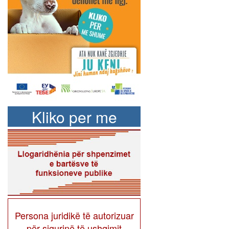
Kliko per me
shume
Persona juridikë të autorizuar
për sigurinë të ushqimit