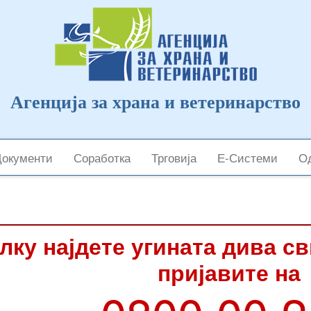
Агенција за храна и ветеринарство
Документи
Соработка
Трговија
Е-Системи
Од
лку најдете угината дива с
пријавите на