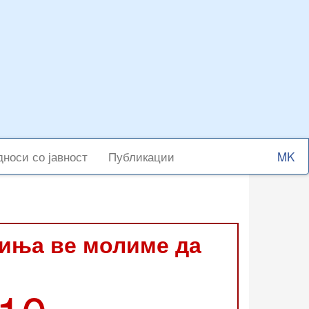
Select
носи со јавност
Публикации
your
langu
виња ве молиме да