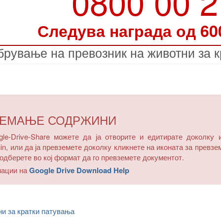
0800 00 
Следува награда од 60
брување на превозник на животни за к
ЗЕМАЊЕ СОДРЖИНИ
e-Drive-Share можете да ја отворите и едитирате доколку 
in, или да ја превземете доколку кликнете на иконата за превзе
одберете во кој формат да го превземете документот.
мации на
Google Drive Download Help
и за кратки патувања