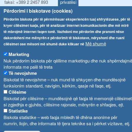
faksi:
+389 2 2457 893
privatësi
faksi:
+389 2 2457 871
Përdorimi i biskotave (cookies)
info@fva.gov.mk
Përdorim biskota për të përmirësuar eksperiencën tuaj shfrytëzuese, për të
kryer cilësimet tuaja, për të analizuar internet komunikacionin dhe më mirë
Njoftime
Navigimi
të mbrojmë internet faqen tonë. Vazhdoni me përdorim dhe pranoni nëse
Република Бугарија ги засили официјалните контроли при увоз на свежо овошје и зеленчук
dakordoheni me mënyrën e përdorimit të biskotave, ndryshoni dhe ruani
Arkivi
Më shumë
cilësimet ose mësoni më shumë duke klikuar në
Високите температури ризик од труење со храна, опасни се и за животните
Regjistrat
Marketing
Formularë
Водата во Гостивар може да се користи како техничка, продолжува испораката на флаширана вода
Nuk përdorim biskota për qëllime marketingu dhe nuk shpërndajm
informata me palë të treta
Ndalesa
Во Гостивар спроведени 70 вонредни контроли
Të nevojshme
Shpalljet
Biskotat të nevojshme – nuk mund të shkyçen dhe mundësojnë
Забраната за водата во Гостивар останува на сила, операторите да користат само технички безбедна вода
funksionim standard, navigim, kërkim, qasje në faqe, etj.
Cilësime
Biskotat për cilësime – mundësojnë që faqja të memorojë cilësimet
si zgjedhja e gjuhës, cilësime rajonale, mënyrën e shfaqjes, ejt.
Statistike
Biskota statistike – web faqja mbledh të dhëna anonime për
numrin, llojin, dhe informata të tjera teknike sa i përket vizitave, etj.