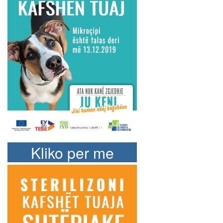
Kliko per me
shume