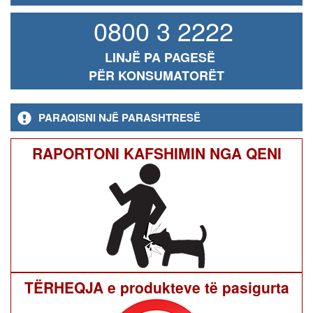
0800 3 2222
LINJË PA PAGESË
PËR KONSUMATORËT
PARAQISNI NJË PARASHTRESË
RAPORTONI KAFSHIMIN NGA QENI
TËRHEQJA e produkteve të pasigurta