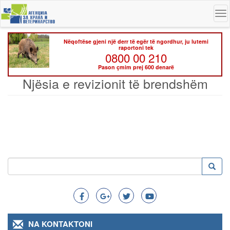
Skip
To
to
na
main
content
Nëqoftëse gjeni një derr të egër të ngordhur, ju lutemi
raportoni tek
0800 00 210
Pason çmim prej 600 denarë
Njësia e revizionit të brendshëm
Kërko
Kërko
Search
NA KONTAKTONI