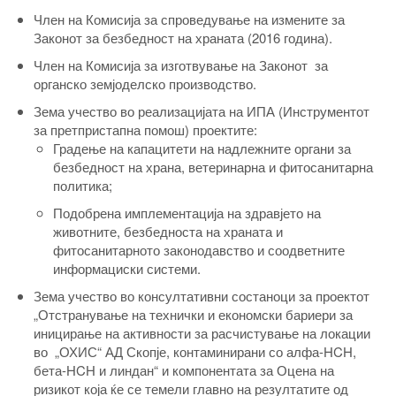
Член на Комисија за спроведување на измените за
Законот за безбедност на храната (2016 година).
Член на Комисија за изготвување на Законот за
органско земјоделско производство.
Зема учество во реализацијата на ИПА (Инструментот
за претпристапна помош) проектите:
Градење на капацитети на надлежните органи за
безбедност на храна, ветеринарна и фитосанитарна
политика;
Подобрена имплементација на здравјето на
животните, безбедноста на храната и
фитосанитарното законодавство и соодветните
информациски системи.
Зема учество во консултативни состаноци за проектот
„Отстранување на технички и економски бариери за
иницирање на активности за расчистување на локации
во „ОХИС“ АД Скопје, контаминирани со алфа-HCH,
бета-HCH и линдан“ и компонентата за Оцена на
ризикот која ќе се темели главно на резултатите од