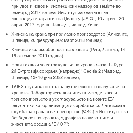
при увоз и извоз и инспекциски надзор од земјите во
развој од 2017 година, Институт за квалитет на
инспекција и карантин на Џиангсу (JSIQ), 10 април - 30
април 2017 година, Чангжу, Џиангсу, Кина;
Хигиена на храна при примарно производство (Аликанте,
Шпанија, 26 февруари-02 март 2018 година);
Хигиена и флексибилност на храната (Рига, Латвија, 14-
18 октомври 2019 година);
Нови техники за истражување на храна - Фаза II - Курс
2б Е-трговија со храна (напредно)“ Сесија 2 (Мадрид,
Шпанија, 13- 16 јуни 2022 година),
TAIEX студиска посета за нутритивното означување на
храната- Лабораториски аналитички методи, како и
транспонирањето и усогласувањето на новите ЕУ
регулативи во организација и соработка со Латвиската
служба за храна и ветеринарство (ФВС) и Институтот за
безбедност на храната, здравјето на животните и
животната средина "БИОР";
Официјални контролни планови и системи за контрола