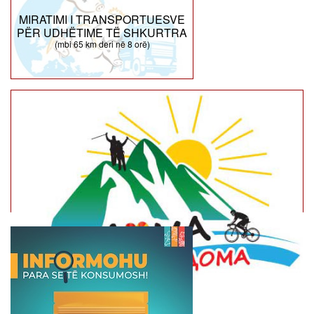
MIRATIMI I TRANSPORTUESVE
PËR UDHËTIME TË SHKURTRA
(mbi 65 km deri në 8 orë)