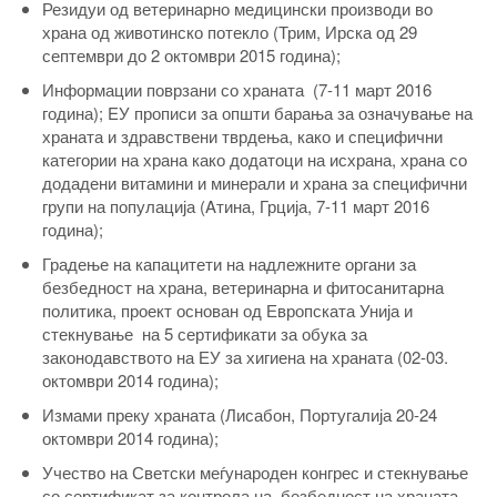
Резидуи од ветеринарно медицински производи во
храна од животинско потекло (Трим, Ирска од 29
септември до 2 октомври 2015 година);
Информации поврзани со храната (7-11 март 2016
година); EУ прописи за општи барања за означување на
храната и здравствени тврдења, како и специфични
категории на храна како додатоци на исхрана, храна со
додадени витамини и минерали и храна за специфични
групи на популација (Aтина, Грција, 7-11 март 2016
година);
Градење на капацитети на надлежните органи за
безбедност на храна, ветеринарна и фитосанитарна
политика, проект основан од Европската Унија и
стекнување на 5 сертификати за обука за
законодавството на ЕУ за хигиена на храната (02-03.
октомври 2014 година);
Измами преку храната (Лисабон, Португалија 20-24
октомври 2014 година);
Учество на Светски меѓународен конгрес и стекнување
со сертификат за контрола на безбедност на храната