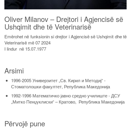
Oliver Milanov – Drejtori i Agjencisë së
Ushqimit dhe të Veterinarisë
Emërohet në funksionin si drejtor i Agjencisë së Ushqimit dhe të
Veterinarisë më 07 2024
I lindur në 15.07.1977
Arsimi
1996-2005 Универзитет „Св. Кирил и Методиј“ -
Стоматолошки факултет, Република Македонија
1992-1996 Математичко јавно средно училиште - ДСУ
„Митко Пенџуклиски“ – Кратово, Република Македонија
Përvojë pune