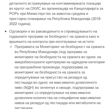
деталното истражување на контаминираната локација
во кругот на ОХИС во организација на Канцеларијата за
POPs при Министерство за животна средина и
просторно планирање на Република Македонија (2018-
2022 година).
Одговорен е во раководењето и спроведувањето на
годишните програми за безбедност на храната како и
вршењето на контрола при изготвување на истите:
Програмата за Мониторинг на безбедност на храната
во Република Македонија (под програма за
мониторинг на безбедноста на храната во однос на
микробиолошките критериуми на одредени категории
на прехранбени производи, подпрограма за
мониторинг на безбедноста на храната за
определување на присуство на резидуи од
пестициди во однос на максимално дозволеното
ниво (МДН) во зеленчук и овошје, подпрограма за
мониторинг со определување на максимално
дозволени количества на специфични максимални
нивоа на резидуи од пестициди или метаболити на
пестициди.