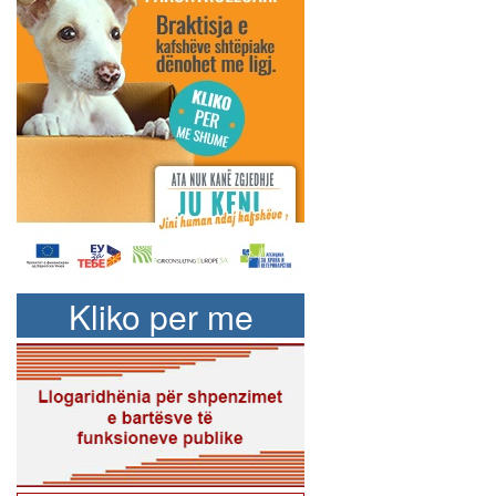
Kliko per me
shume