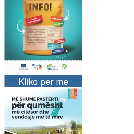
Kliko per me
shume