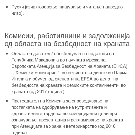
Руски јазик (говорење, пишување и читање-напредно
ниво).
Комисии, работилници и задолженија
од областа на безбедност на храната
Овластен давател / обезбедувач на податоци на
Република Македонија во научната мрежа на
Европската Агенција за Безбедност на Храната (ЕФСА)
„ Хемиски мониторинг“, во нејзиното седиште во Парма,
Италија и обучен од експерти на EFSA во делот на
безбедноста на храната и хемиските контаминенти во
храната (од 2017 година )
Претседател на Комисија за спроведување на
постапката на одобрување на нутритивните и
здравствените тврдења во комерцијални цели при
означување, презентација и рекламирање на храната
при Агенцијата за храна и ветеринарство (од 2016
година)