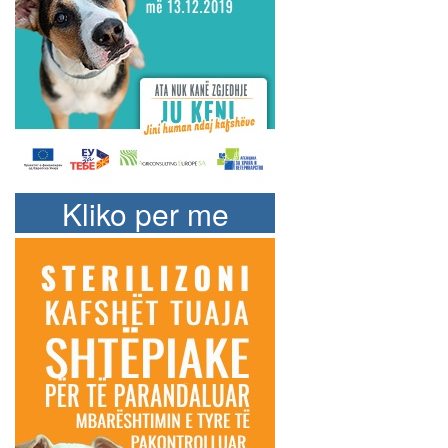
Kliko per me
shume