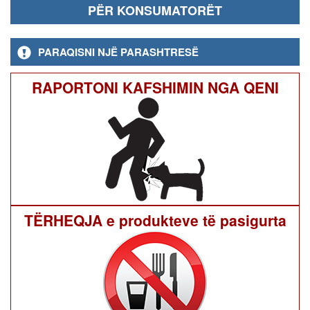
PËR KONSUMATORËT
PARAQISNI NJË PARASHTRESË
RAPORTONI KAFSHIMIN NGA QENI
TËRHEQJA e produkteve të pasigurta