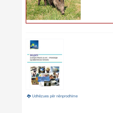
Udhëzues për nënprodhime