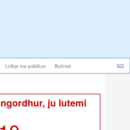
Select
Lidhje me publikun
Botimet
your
langu
 ngordhur, ju lutemi