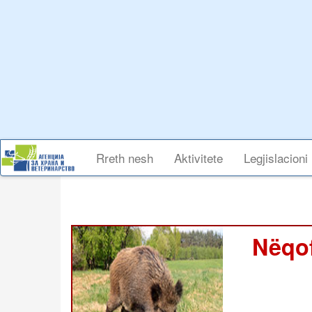
Skip
to
main
content
Main
Rreth nesh
Aktivitete
Legjislacioni
navigation
Nëqof