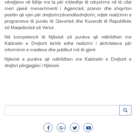
vërejtjeve në lidhje me ta për mbledhje të ndryshme në të cilat
merr pjesë menaxhmenti i Agjencisë; pranon dhe shqyrton
postën që vjen për drejtorin/zëvendësdrejtorin; ndjek realizimin e
programeve të punës të Qeverisë dhe Kuvendit të Republikës
së Maqedonisë së Veriut.
Në kompetencë të Njësisë së punëve që ndërlidhen me
Kabinetin e Drejtorit është edhe realizimi i aktiviteteve për
informimin e medieve dhe publikut më të gjerë.
Njësinë e punëve që ndërlidhen me Kabinetin e Drejtorit e
drejton përgjegjësi i Njësisë.
Kërko
Kërko
Search