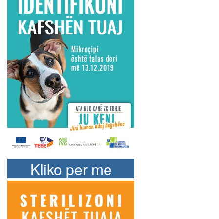
Kliko per me
shume