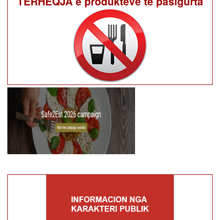
TËRHEQJA e produkteve të pasigurta