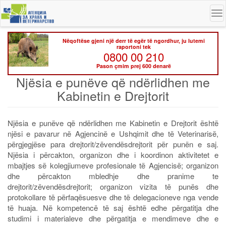
Skip
To
to
na
main
content
Nëqoftëse gjeni një derr të egër të ngordhur, ju lutemi
raportoni tek
0800 00 210
Pason çmim prej 600 denarë
Njësia e punëve që ndërlidhen me
Kabinetin e Drejtorit
Njësia e punëve që ndërlidhen me Kabinetin e Drejtorit është
njësi e pavarur në Agjencinë e Ushqimit dhe të Veterinarisë,
përgjegjëse para drejtorit/zëvendësdrejtorit për punën e saj.
Njësia i përcakton, organizon dhe i koordinon aktivitetet e
mbajtjes së kolegjiumeve profesionale të Agjencisë; organizon
dhe përcakton mbledhje dhe pranime te
drejtorit/zëvendësdrejtorit; organizon vizita të punës dhe
protokollare të përfaqësuesve dhe të delegacioneve nga vende
të huaja. Në kompetencë të saj është edhe përgatitja dhe
studimi i materialeve dhe përgatitja e mendimeve dhe e