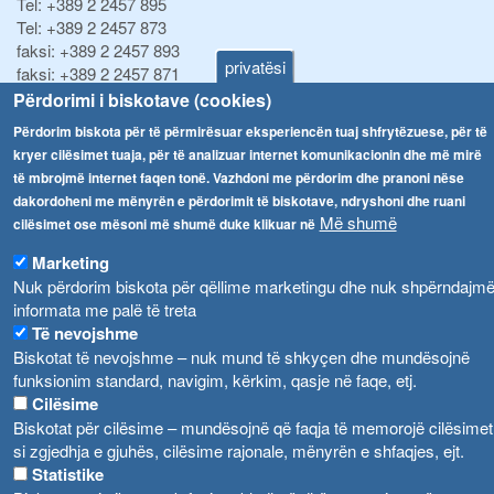
Tel:
+389 2 2457 895
Tel:
+389 2 2457 873
faksi:
+389 2 2457 893
privatësi
faksi:
+389 2 2457 871
info@fva.gov.mk
Përdorimi i biskotave (cookies)
Përdorim biskota për të përmirësuar eksperiencën tuaj shfrytëzuese, për të
Njoftime
Navigimi
kryer cilësimet tuaja, për të analizuar internet komunikacionin dhe më mirë
Република Бугарија ги засили официјалните контроли при увоз на свежо овошје и зеленчук
të mbrojmë internet faqen tonë. Vazhdoni me përdorim dhe pranoni nëse
Arkivi
dakordoheni me mënyrën e përdorimit të biskotave, ndryshoni dhe ruani
Високите температури ризик од труење со храна, опасни се и за животните
Më shumë
Regjistrat
cilësimet ose mësoni më shumë duke klikuar në
Formularë
Marketing
Водата во Гостивар може да се користи како техничка, продолжува испораката на флаширана вода
Nuk përdorim biskota për qëllime marketingu dhe nuk shpërndajm
Ndalesa
Во Гостивар спроведени 70 вонредни контроли
informata me palë të treta
Shpalljet
Të nevojshme
Забраната за водата во Гостивар останува на сила, операторите да користат само технички безбедна вода
Biskotat të nevojshme – nuk mund të shkyçen dhe mundësojnë
funksionim standard, navigim, kërkim, qasje në faqe, etj.
Cilësime
Biskotat për cilësime – mundësojnë që faqja të memorojë cilësimet
si zgjedhja e gjuhës, cilësime rajonale, mënyrën e shfaqjes, ejt.
Statistike