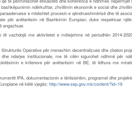
ë që të përmirësohet efikasiteti dhe koherenca e ndihmës nëpërmjet 
l, bashkëpunimin ndërkufitar, zhvillimin ekonomik e social dhe zhvillim
paraaderuese e mbështet procesin e qëndrueshmërisë dhe të asociac
date për anëtarësim në Bashkimin Europian, duke respektuar njëk
të angazhuar.
a do të vazhdojë me aktivitetet e mëtejshme në periudhën 2014-202
e Strukturës Operative për menaxhim decentralizues dhe zbaton proj
 dhe ndarjes institucionale, me të cilën sigurohet ndihmë për ndë
 plotësimin e kritereve për anëtarësim në BE, të lidhura me mirat
trumentit IPA, dokumentacionin e tërësishëm, programet dhe projekt
e Europiane në këtë vjegëz:
http://www.sep.gov.mk/content/?id=19