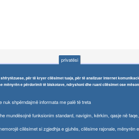
privatësi
me
Navigimi
shfrytëzuese, për të kryer cilësimet tuaja, për të analizuar internet komunikac
 mënyrën e përdorimit të biskotave, ndryshoni dhe ruani cilësimet ose mëso
Република Бугарија ги засили официјалните контроли при увоз на свежо овошје и зеленчук
Arkivi
Високите температури ризик од труење со храна, опасни се и за животните
Regjistrat
e nuk shpërndajmë informata me palë të treta
Formularë
Водата во Гостивар може да се користи како техничка, продолжува испораката на флаширана вода
e mundësojnë funksionim standard, navigim, kërkim, qasje në faqe, 
Ndalesa
Во Гостивар спроведени 70 вонредни контроли
emorojë cilësimet si zgjedhja e gjuhës, cilësime rajonale, mënyrën e 
Shpalljet
Забраната за водата во Гостивар останува на сила, операторите да користат само технички безбедна вода