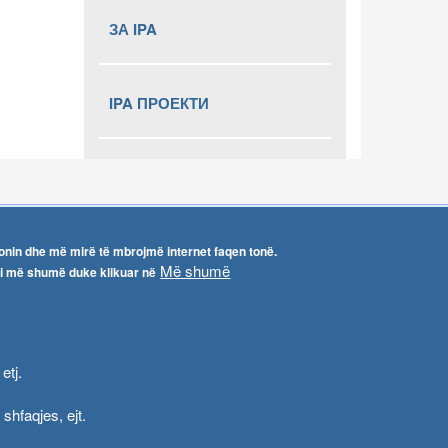
ЗА IPA
IPA ПРОЕКТИ
ionin dhe më mirë të mbrojmë internet faqen tonë.
Më shumë
ni më shumë duke klikuar në
etj.
shfaqjes, ejt.