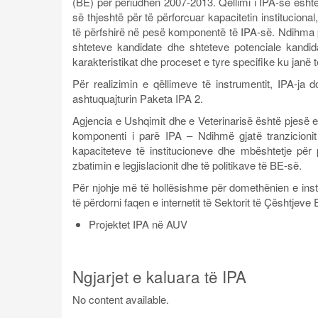
(BE) për periudhën 2007-2013. Qëllimi i IPA-së ësht
së thjeshtë për të përforcuar kapacitetin instituciona
të përfshirë në pesë komponentë të IPA-së. Ndihma 
shteteve kandidate dhe shteteve potenciale kandi
karakteristikat dhe proceset e tyre specifike ku janë 
Për realizimin e qëllimeve të instrumentit, IPA-j
ashtuquajturin Paketa IPA 2.
Agjencia e Ushqimit dhe e Veterinarisë është pjesë 
komponenti i parë IPA – Ndihmë gjatë tranzicionit
kapaciteteve të institucioneve dhe mbështetje për
zbatimin e legjislacionit dhe të politikave të BE-së.
Për njohje më të hollësishme për domethënien e ins
të përdorni faqen e internetit të Sektorit të Çështjev
Projektet IPA në AUV
Ngjarjet e kaluara të IPA
No content available.