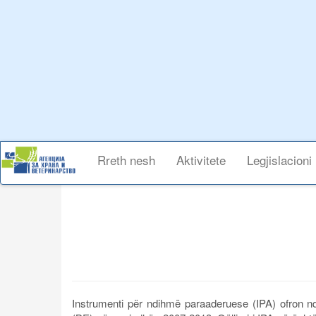
Skip
to
main
content
Main
Rreth nesh
Aktivitete
Legjislacioni
navigation
Instrumenti për ndihmë paraaderuese (IPA)
ofron n