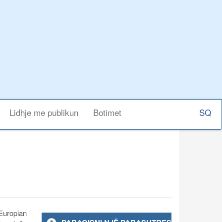
Select
Lidhje me publikun
Botimet
your
langu
Europian