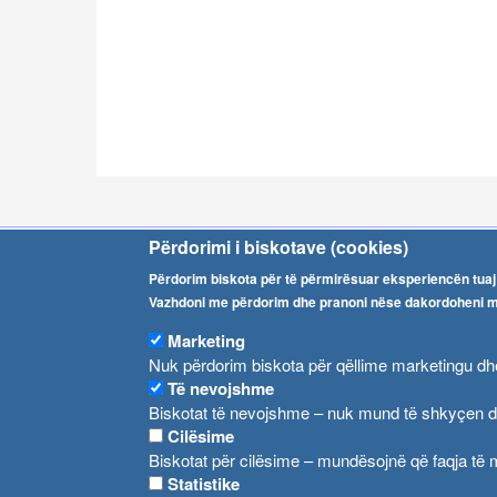
Përdorimi i biskotave (cookies)
Agjencia e Ushqimit
Njofti
Përdorim biskota për të përmirësuar eksperiencën tuaj 
dhe Veterinarisë
Vazhdoni me përdorim dhe pranoni nëse dakordoheni me
Marketing
rr. III Makedonska brigada nr. 20
Nuk përdorim biskota për qëllime marketingu dh
1000 Shkup,
Të nevojshme
Republika e Maqedonisë së Veriut
Biskotat të nevojshme – nuk mund të shkyçen dh
Tel:
+389 2 2457 895
Cilësime
Tel:
+389 2 2457 873
Biskotat për cilësime – mundësojnë që faqja të m
faksi:
+389 2 2457 893
Statistike