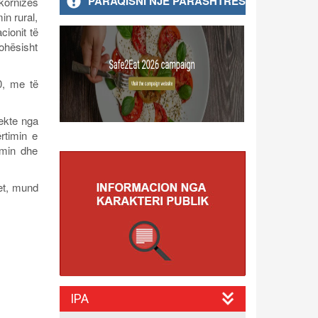
PARAQISNI NJË PARASHTRESË
kornizës
in rural,
ionit të
ohësisht
0, me të
ekte nga
rtimin e
imin dhe
et, mund
IPA