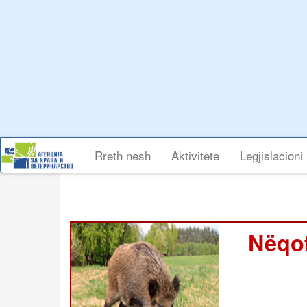
Skip
to
main
content
Main
Rreth nesh
Aktivitete
Legjislacioni
navigation
Nëqof