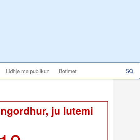
Select
Lidhje me publikun
Botimet
your
langu
 ngordhur, ju lutemi