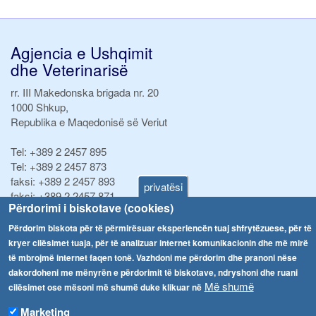
Agjencia e Ushqimit
dhe Veterinarisë
rr. III Makedonska brigada nr. 20
1000 Shkup,
Republika e Maqedonisë së Veriut
Tel:
+389 2 2457 895
Tel:
+389 2 2457 873
faksi:
+389 2 2457 893
privatësi
faksi:
+389 2 2457 871
Përdorimi i biskotave (cookies)
info@fva.gov.mk
Përdorim biskota për të përmirësuar eksperiencën tuaj shfrytëzuese, për të
Njoftime
Navigimi
kryer cilësimet tuaja, për të analizuar internet komunikacionin dhe më mirë
të mbrojmë internet faqen tonë. Vazhdoni me përdorim dhe pranoni nëse
Република Бугарија ги засили официјалните контроли при увоз на свежо овошје и зеленчук
Arkivi
dakordoheni me mënyrën e përdorimit të biskotave, ndryshoni dhe ruani
Më shumë
cilësimet ose mësoni më shumë duke klikuar në
Високите температури ризик од труење со храна, опасни се и за животните
Regjistrat
Marketing
Formularë