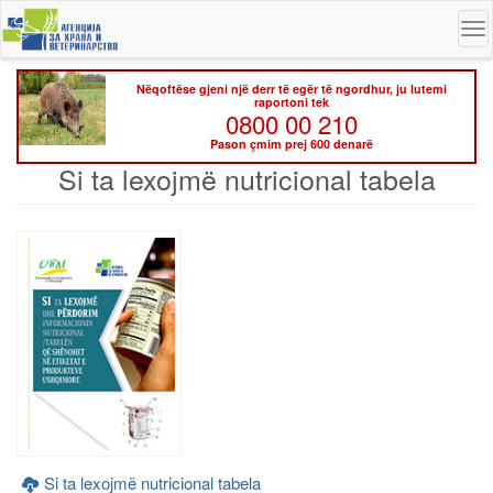
Skip
To
to
na
main
content
Nëqoftëse gjeni një derr të egër të ngordhur, ju lutemi
raportoni tek
0800 00 210
Pason çmim prej 600 denarë
Si ta lexojmë nutricional tabela
Si ta lexojmë nutricional tabela