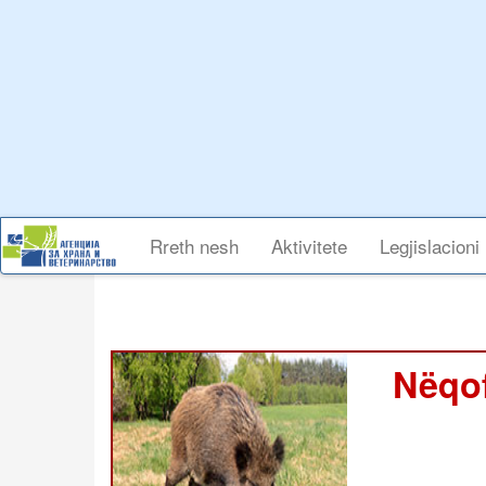
Skip
to
main
content
Main
Rreth nesh
Aktivitete
Legjislacioni
navigation
Nëqof