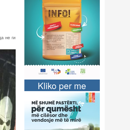
да нe ги
Kliko per me
shume