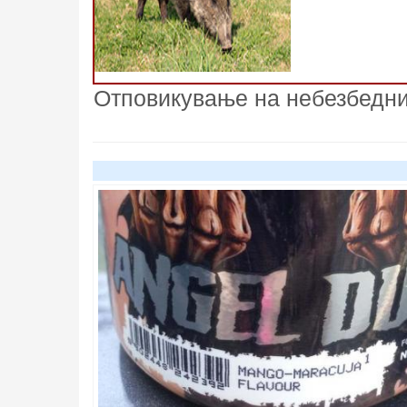
Отповикување на небезбедни 