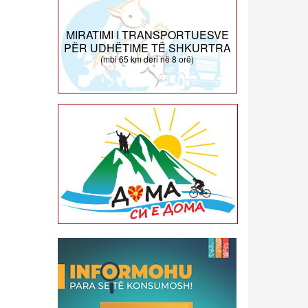
MIRATIMI I TRANSPORTUESVE
PËR UDHËTIME TË SHKURTRA
(mbi 65 km deri në 8 orë)