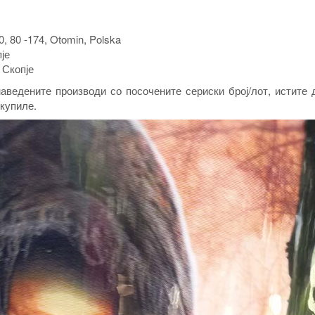
0, 80 -174, Otomin, Polska
је
Скопје
аведените производи со посочените сериски број/лот, истите 
 купиле.