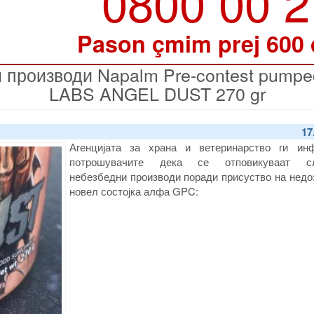
0800 00 
Pason çmim prej 600
производи Napalm Pre-contest pumped s
LABS ANGEL DUST 270 gr
17
Агенцијата за храна и ветеринарство ги ин
потрошувачите дека се отповикуваат сл
небезбедни производи поради присуство на недо
новел состојка алфа GPC: