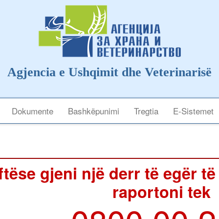
Agjencia e Ushqimit dhe Veterinarisë
Dokumente
Bashkëpunimi
Tregtia
E-Sistemet
tëse gjeni një derr të egër të
raportoni tek