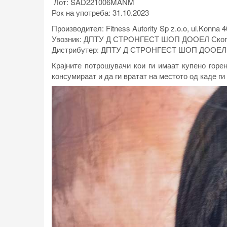
Лот: SAD221006MANM
Рок на употреба: 31.10.2023
Производител: Fitness Autority Sp z.o.o, ul.Konna 4
Увозник: ДПТУ Д СТРОНГЕСТ ШОП ДООЕЛ Скоп
Дистрибутер: ДПТУ Д СТРОНГЕСТ ШОП ДООЕЛ 
Крајните потрошувачи кои ги имаат купено горен
консумираат и да ги вратат на местото од каде ги