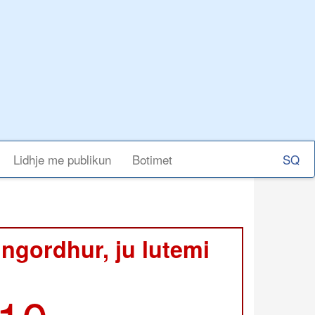
Select
Lidhje me publikun
Botimet
your
langu
 ngordhur, ju lutemi