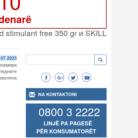
210
 denarë
timulant free 350 gr и SKILL
Kërko
.07.2023
Kërko
Search
формира
едните
зволена
NA KONTAKTONI
0800 3 2222
LINJË PA PAGESË
PËR KONSUMATORËT