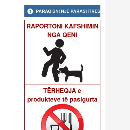
PARAQISNI NJË PARASHTRESË
RAPORTONI KAFSHIMIN
NGA QENI
TËRHEQJA e
produkteve të pasigurta