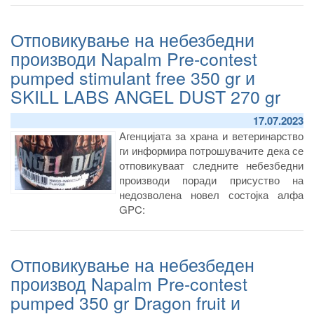
Отповикување на небезбедни
производи Napalm Pre-contest
pumped stimulant free 350 gr и
SKILL LABS ANGEL DUST 270 gr
17.07.2023
Агенцијата за храна и ветеринарство
Сериски број/лот: 79667
ги информира потрошувачите дека се
Производител: SUPERDIET BD
отповикуваат следните небезбедни
France
производи поради присуство на
Увозник: Мимех Фарм ДОО Скопје
недозволена новел состојка алфа
Дистрибутер: Мимех Фарм ДОО
GPC:
Скопје
Крајните потрошувачи кои гo имаат
купено горенаведениoт производ со
Отповикување на небезбеден
посочениот сериски број/лот, истиот
да нe гo консумираат и да гo вратат
производ Napalm Pre-contest
на местото од каде гo купиле.
pumped 350 gr Dragon fruit и