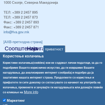
1000 Скопје, Северна Македонија
ТЕЛ:
+389 2 2457 895
ТЕЛ:
+389 2 2457 873
Факс:
+389 2 2457 893
Факс:
+389 2 2457 871
info@fva.gov.mk
[АХВ-претходна страна]
Соопштенија
Навигација
приватност
Република Бугарија ги засили официјалните контроли при увоз на свежо овошје и зеленчук
Користење колачиња
Архива
Користиме колачиња(cookies) кои не содржат лични податоци, за да го
Високите температури ризик од труење со храна, опасни се и за животните
Регистри
подобриме Вашето корисничко искуство, да ги извршиме Вашите
Обрасци
Водата во Гостивар може да се користи како техничка, продолжува испораката на флаширана вода
нагодувања, да анализираме интернет сообраќај и подобро да ја
заштитиме нашата интернет страна. Продолжете со користење и
Забрани
Во Гостивар спроведени 70 вонредни контроли
прифатете ги сите доколку се согласувате со начинот на употреба на
Огласи
колачиња, променете и зачувајте ги нагодувањата или дознајте повеќе
Забраната за водата во Гостивар останува на сила, операторите да користат само технички безбедна вода
More info
со кликање на
Маркетинг