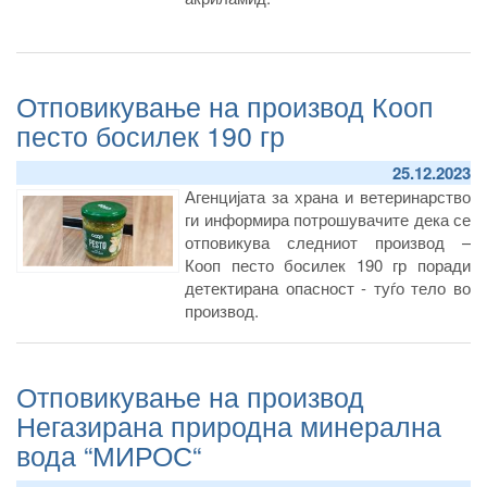
Отповикување на производ Кооп
песто босилек 190 гр
25.12.2023
Агенцијата за храна и ветеринарство
ги информира потрошувачите дека се
отповикува следниот производ –
Кооп песто босилек 190 гр
поради
детектирана опасност - туѓо тело во
производ.
Отповикување на производ
Негазирана природна минерална
вода “МИРОС“