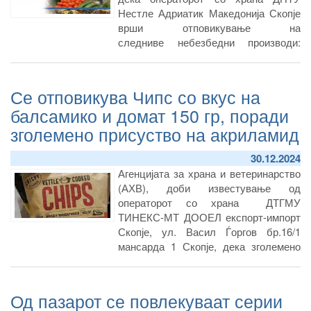
Нестле Адриатик Македонија Скопје
врши отповикување на
следниве небезбедни производи:
NAN LACTOSE FREE NLNWB333
12х400гр. RO и NAN CONFORT 1 LR
DENWHSPB290 6х800гр. ES
Се отповикува Чипс со вкус на
балсамико и домат 150 гр, поради
зголемено присуство на акриламид
30.12.2024
Агенцијата за храна и ветеринарство
(АХВ), доби известување од
операторот со храна ДТГМУ
ТИНЕКС-МТ ДООЕЛ експорт-импорт
Скопје, ул. Васил Ѓоргов бр.16/1
мансарда 1 Скопје, дека зголемено
ниво на акриламид во серијата
L1100526, од пазарот гo повлекува
производот Чипс со вкус на
Од пазарот се повлекуваат серии
балсамико и домат 150 гр.