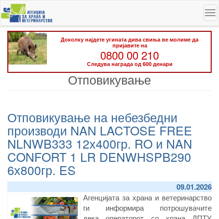
Skip
To
to
na
main
content
Доколку најдете угината дива свиња ве молиме да
пријавите на
0800 00 210
Следува награда од 600 денари
Отповикување
Отповикување на небезбедни
производи NAN LACTOSE FREE
NLNWB333 12х400гр. RO и NAN
CONFORT 1 LR DENWHSPB290
6х800гр. ES
09.01.2026
Агенцијата за храна и ветеринарство
ги информира потрошувачите
дека операторот со храна ДПТУ