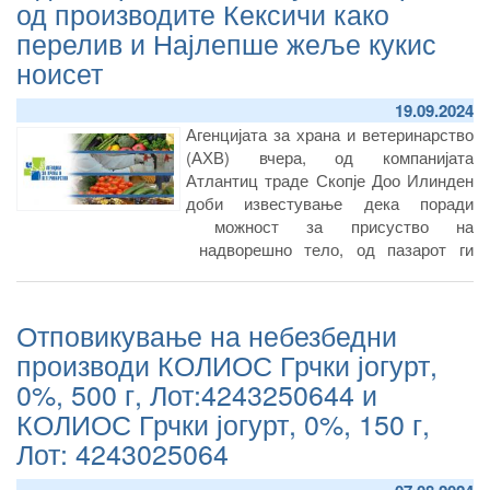
од производите Кексичи како
перелив и Најлепше жеље кукис
ноисет
19.09.2024
Агенцијата за храна и ветеринарство
(АХВ) вчера, од компанијата
Атлантиц траде Скопје Доо Илинден
доби известување дека поради
можност за присуство на
надворешно тело, од пазарот ги
повлекува следниве производи:
– 280766 Кексичи како перелив 220
Отповикување на небезбедни
гр. серија 1507482842 со рок на
траење 11.05.2025
производи КОЛИОС Грчки јогурт,
– 281061 Најлепше жеље кукис 145
0%, 500 г, Лот:4243250644 и
гр. ноисет, серија 1507483391 со рок
КОЛИОС Грчки јогурт, 0%, 150 г,
на траење 11.05.2025.
Лот: 4243025064
Производител на производите кои се