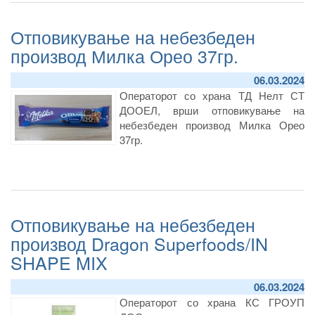
Отповикување на небезбеден
производ Милка Орео 37гр.
06.03.2024
Операторот со храна ТД Нелт СТ
ДООЕЛ, врши отповикување на
небезбеден производ Милка Орео
37гр.
Отповикување на небезбеден
производ Dragon Superfoods/IN
SHAPE MIX
06.03.2024
Операторот со храна КС ГРОУП