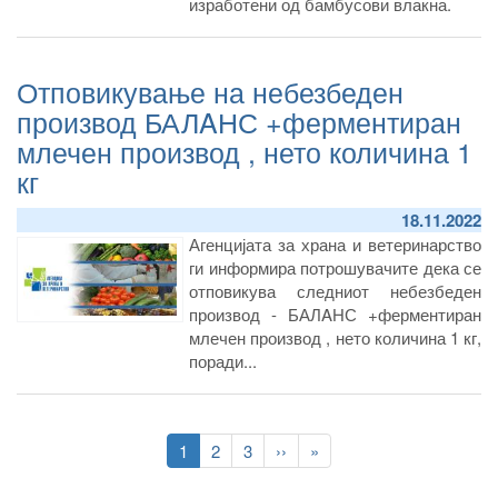
изработени од бамбусови влакна.
Отповикување на небезбеден
производ БАЛAНС +ферментиран
млечен производ , нето количина 1
кг
18.11.2022
Агенцијата за храна и ветеринарство
ги информира потрошувачите дека се
отповикува следниот небезбеден
производ - БАЛAНС +ферментиран
млечен производ , нето количина 1 кг,
поради...
Pagination
Current
1
Page
2
Page
3
Следна
››
Last
»
page
страна
page