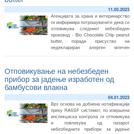
11.05.2023
Агенцијата за храна и ветеринарство
ги информира потрошувачите дека се
отповикува следниот небезбеден
производ - Bio Chocolate Chip peanut
butter, поради присуство на
недеклариран алерген млечен
протеин...
Отповикување на небезбеден
прибор за јадење изработен од
бамбусови влакна
04.01.2023
Врз основа на добиена нотификација
преку RASSF системот, по извршена
инспекциска контрола ги отповикува
и повлекува од пазарот
небезбедните прибори за јадење