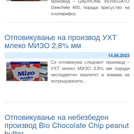
производ – QADRONE VERIEGATO
Geechele 400, поради присуство на
хлопирифос
Отповикување на производ УХТ
млеко МИЗО 2,8% мм
14.06.2023
Се отповикува следниот производ –
УХТ млеко МИЗО 2,8% мм поради
несоодветен квалитет и измама на
потрошувачите...
Отповикување на небезбеден
производ Bio Chocolate Chip peanut
butter