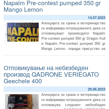
Napalm Pre-contest pumped 350 gr
Mango Lemon
1. Napalm Pre-contest pumped
14.07.2023
stimulant free 350 gr
Агенцијата за храна и ветеринарство
ги информира потрошувачите дека се
-Dragon fruit
отповикуваат производите Napalm
Лот: NPS220107DFRMIRYAS
Pre-contest pumped 350 gr Dragon fruit
Рок на употреба: 01.2025
и Napalm Pre-contest pumped 350 gr
-Mango lemon
Mango Lemon, поради присуство на
Лот: NPS220107MLEMIRYAS
недозволена новел состојка алфа
Рок на употреба: 01.2025
GPC.
-Mango lemon
Отповикување на небезбеден
Лот: NPS220224MLE
производ QADRONE VERIEGATO
Рок на употреба: 02.2024
Geechele 400
29.06.2023
Агенцијата за храна и ветеринарство
ги информира потрошувачите дека се
отповикува следниот небезбеден