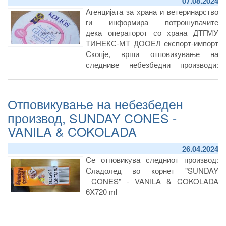
07.08.2024
повлекуваат според известувањето е
Агенцијата за храна и ветеринарство
Атлантик Штарк доо Белград,
ги информира потрошувачите
Република Србија.
дека операторот со храна ДТГМУ
ТИНЕКС-МТ ДООЕЛ експорт-импорт
Скопје, врши отповикување на
следниве небезбедни производи:
КОЛИОС Грчки јогурт, 0%, 500 г. и
КОЛИОС Грчки јогурт, 0%, 150 г.
Отповикување на небезбеден
производ, SUNDAY CONES -
VANILA & COKOLADA
26.04.2024
Се отповикува следниот производ:
Сладолед во корнет "SUNDAY
CONES" - VANILA & COKOLADA
6X720 ml