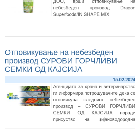
ДОО, врши отповикување на
небезбеден производ Dragon
Superfoods/IN SHAPE MIX
Отповикување на небезбеден
производ СУРОВИ ГОРЧЛИВИ
СЕМКИ ОД КАЈСИЈА
15.02.2024
Агенцијата за храна и ветеринарство
ги информира потрошувачите дека се
отповикува следниот небезбеден
производ – СУРОВИ ГОРЧЛИВИ
СЕМКИ ОД КАЈСИЈА поради
присуство на цијановодородна
киселина.