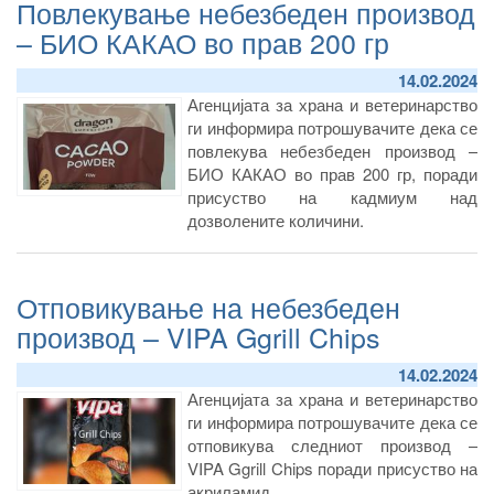
Повлекување небезбеден производ
– БИО КАКАО во прав 200 гр
14.02.2024
Агенцијата за храна и ветеринарство
ги информира потрошувачите дека се
повлекува небезбеден производ –
БИО КАКАО во прав 200 гр, поради
присуство на кадмиум над
дозволените количини.
Отповикување на небезбеден
производ – VIPA Ggrill Chips
14.02.2024
Агенцијата за храна и ветеринарство
ги информира потрошувачите дека се
отповикува следниот производ –
VIPA Ggrill Chips поради присуство на
акриламид.