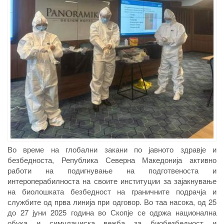
Во време на глобални закани по јавното здравје и
безбедноста, Република Северна Македонија активно
работи на подигнување на подготвеноста и
интероперабилноста на своите институции за зајакнување
на биолошката безбедност на граничните подрачја и
службите од прва линија при одговор. Во таа насока, од 25
до 27 јуни 2025 година во Скопје се одржа национална
обука и симулациска вежба за биобезбедност и