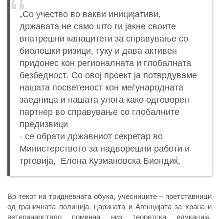
„Со учество во вакви иницијативи,
државата не само што ги јакне своите
внатрешни капацитети за справување со
биолошки ризици, туку и дава активен
придонес кон регионалната и глобалната
безбедност. Со овој проект ја потврдуваме
нашата посветеност кон меѓународната
заедница и нашата улога како одговорен
партнер во справување со глобалните
предизвици
- се обрати државниот секретар во
Министерството за надворешни работи и
трговија, Елена Кузмановска Биондиќ.
Во текот на тридневната обука, учесниците – претставници
од граничната полиција, царината и Агенцијата за храна и
ветеринарствло поминаа низ теоретска едукација,