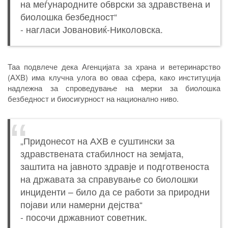
на меѓународните обврски за здравствена и
биолошка безбедност“
- нагласи Јовановиќ-Николовска.
Таа подвлече дека Агенцијата за храна и ветеринарство
(АХВ) има клучна улога во оваа сфера, како институција
надлежна за спроведување на мерки за биолошка
безбедност и биосигурност на национално ниво.
„Придонесот на АХВ е суштински за
здравствената стабилност на земјата,
заштита на јавното здравје и подготвеноста
на државата за справување со биолошки
инциденти – било да се работи за природни
појави или намерни дејства“
- посочи државниот советник.