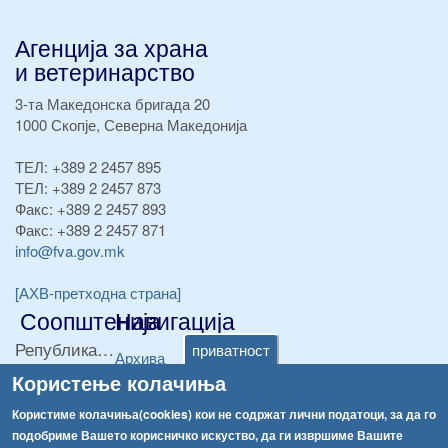
Агенција за храна
и ветеринарство
3-та Македонска бригада 20
1000 Скопје, Северна Македонија
ТЕЛ:
+389 2 2457 895
ТЕЛ:
+389 2 2457 873
Факс:
+389 2 2457 893
Факс:
+389 2 2457 871
info@fva.gov.mk
[АХВ-претходна страна]
Соопштенија
Навигација
Република Бугарија ги засили официјалните контроли при увоз на свежо овошје и зеленчук
приватност
Архива
Користење колачиња
Високите температури ризик од труење со храна, опасни се и за животните
Регистри
Користиме колачиња(cookies) кои не содржат лични податоци, за да го
Обрасци
Водата во Гостивар може да се користи како техничка, продолжува испораката на флаширана вода
подобриме Вашето корисничко искуство, да ги извршиме Вашите