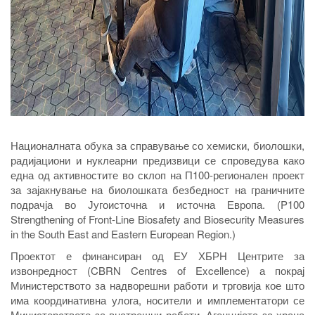
Националната обука за справување со хемиски, биолошки,
радијациони и нуклеарни предизвици се спроведува како
една од активностите во склоп на П100-регионален проект
за зајакнување на биолошката безбедност на граничните
подрачја во Југоисточна и источна Европа. (P100
Strengthening of Front-Line Biosafety and Biosecurity Measures
in the South East and Eastern European Region.)
Проектот е финансиран од ЕУ ХБРН Центрите за
извонредност (CBRN Centres of Excellence) а покрај
Министерството за надворешни работи и трговија кое што
има координативна улога, носители и имплементатори се
Министерството за внатрешни работи, Агенцијата за храна