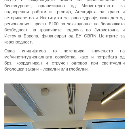
биосигурност, организирана од Министерството за
надворешни работи и трговија, Агенцијата за храна и
ветеринарство и Институтот за јавно здравје, како дел од
регионалниот проект P100 за зајакнување на биолошката
безбедност на граничните подрачја во Југоисточна и
Источна Европа, финансиран од ЕУ CBRN Центрите за
извонредност.
Оваа иницијатива го потенцира значењето на
меѓуинституционалната соработка, како и потребата од
брз, координиран и стручен одговор при евентуални
биолошки закани – локални или глобални.