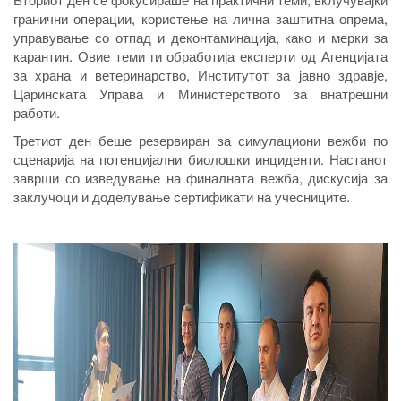
гранични операции, користење на лична заштитна опрема,
управување со отпад и деконтаминација, како и мерки за
карантин. Овие теми ги обработија експерти од Агенцијата
за храна и ветеринарство, Институтот за јавно здравје,
Царинската Управа и Министерството за внатрешни
работи.
Третиот ден беше резервиран за симулациони вежби по
сценарија на потенцијални биолошки инциденти. Настанот
заврши со изведување на финалната вежба, дискусија за
заклучоци и доделување сертификати на учесниците.