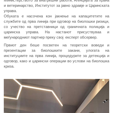
и ветеринарство, Институтот за јавно здравје и Царинската
управа.
Обуката е насочена кон јакнење на капацитетите на
службите од прва линија при одговор на биолошки ризици,
со учество на претставници од граничната полиција и
царинска управа. На настанот присуствуваа и
меѓународниот партнер преку свој експерт обсервер.
Првиот ден беше посветен на теоретски воведи и
презентации за биолошките закани, улогата на
институциите на прва линија, процедурите за детекција и
одговор, како и царински операции во услови на биолошка
криза.