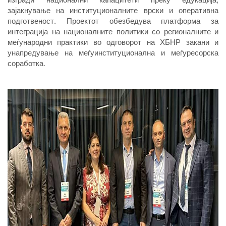
зајакнување на институционалните врски и оперативна
подготвеност. Проектот обезбедува платформа за
интеграција на националните политики со регионалните и
меѓународни практики во одговорот на ХБНР закани и
унапредување на меѓуинституционална и меѓуресорска
соработка.