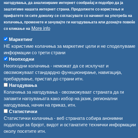
Забрани
нагодувања, да анализираме интернет сообраќај и подобро да ја
Во Гостивар спроведени 70 вонредни контроли
заштитиме нашата интернет страна. Продолжете со користење и
Огласи
прифатете ги сите доколку се согласувате со начинот на употреба на
Забраната за водата во Гостивар останува на сила, операторите да користат само технички безбедна вода
колачиња, променете и зачувајте ги нагодувањата или дознајте повеќе
More info
со кликање на
Маркетинг
НЕ користиме колачиња за маркетинг цели и не споделуваме
информации со трети страни
Неопходни
Неопходни колачиња - неможат да се исклучат и
овозможуваат стандардно функционирање, навигација,
пребарување, пристап до страни итн.
Нагодувања
Колачиња за нагодувања - овозможуваат страната да ги
запамти нагоувањата како избор на јазик, регионални
нагодувања, начин на приказ, итн.
Статистички
Статистички колачиња - веб страната собира анонимни
податоци за бројот, видот и останатите технички информации
околу посетите итн.