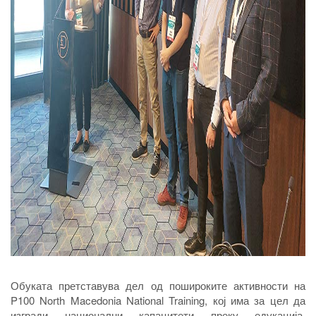
Обуката претставува дел од пошироките активности на
P100 North Macedonia National Training, кој има за цел да
изгради национални капацитети преку едукација,