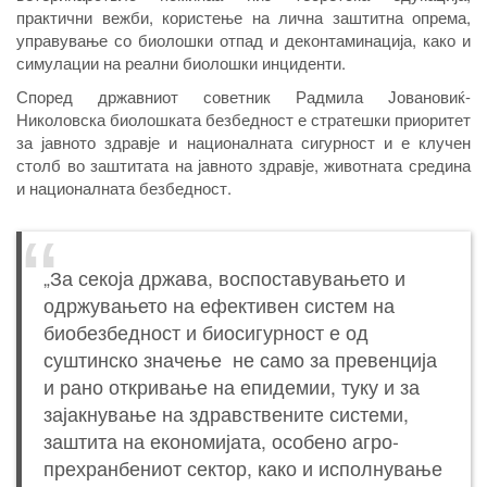
практични вежби, користење на лична заштитна опрема,
управување со биолошки отпад и деконтаминација, како и
симулации на реални биолошки инциденти.
Според државниот советник Радмила Јовановиќ-
Николовска биолошката безбедност е стратешки приоритет
за јавното здравје и националната сигурност и е клучен
столб во заштитата на јавното здравје, животната средина
и националната безбедност.
„За секоја држава, воспоставувањето и
одржувањето на ефективен систем на
биобезбедност и биосигурност е од
суштинско значење не само за превенција
и рано откривање на епидемии, туку и за
зајакнување на здравствените системи,
заштита на економијата, особено агро-
прехранбениот сектор, како и исполнување