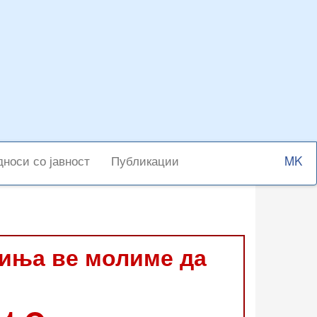
Select
носи со јавност
Публикации
your
langu
виња ве молиме да