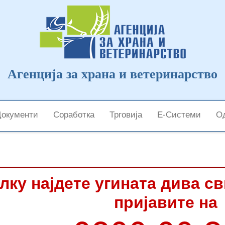
Агенција за храна и ветеринарство
Документи
Соработка
Трговија
Е-Системи
Од
лку најдете угината дива с
пријавите на