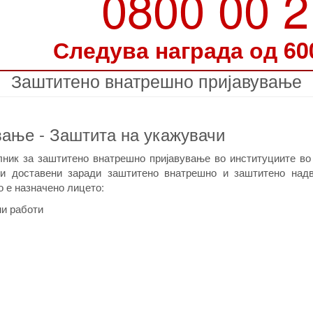
0800 00 
Следува награда од 60
Заштитено внатрешно пријавување
вање - Заштита на укажувачи
лник за заштитено внатрешно пријавување во институциите во
ави доставени заради заштитено внатрешно и заштитено над
о е назначено лицето:
ни работи