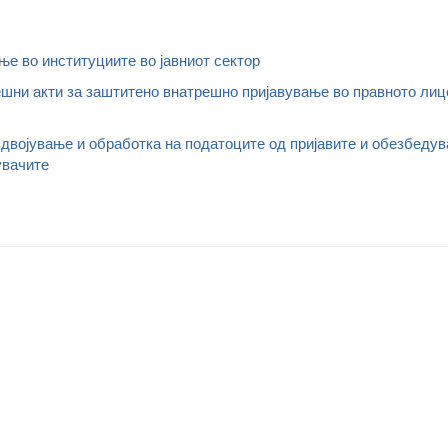
е во институциите во јавниот сектор
шни акти за заштитено внатрешно пријавување во правното лиц
издвојување и обработка на податоците од пријавите и обезбеду
увачите