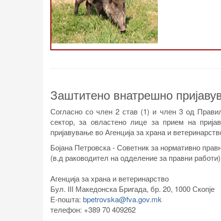
Заштитено внатрешно пријаву
Согласно со член 2 став (1) и член 3 од Прави
сектор, за овластено лице за прием на приј
пријавување во Агенција за храна и ветеринарств
Бојана Петровска
- Советник за нормативно прав
(в.д раководител на одделение за правни работи)
Агенција за храна и ветеринарство
Бул. III Македонска Бригада, бр. 20, 1000 Скопје
Е-пошта:
bpetrovska@fva.gov.mk
телефон:
+389 70 409262