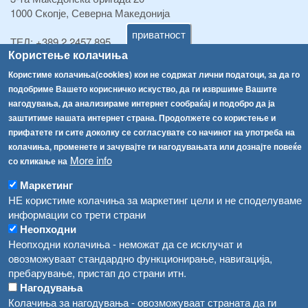
1000 Скопје, Северна Македонија
приватност
ТЕЛ:
+389 2 2457 895
Користење колачиња
ТЕЛ:
+389 2 2457 873
Факс:
+389 2 2457 893
Користиме колачиња(cookies) кои не содржат лични податоци, за да го
Факс:
+389 2 2457 871
подобриме Вашето корисничко искуство, да ги извршиме Вашите
info@fva.gov.mk
нагодувања, да анализираме интернет сообраќај и подобро да ја
заштитиме нашата интернет страна. Продолжете со користење и
[АХВ-претходна страна]
прифатете ги сите доколку се согласувате со начинот на употреба на
Соопштенија
Навигација
колачиња, променете и зачувајте ги нагодувањата или дознајте повеќе
More info
со кликање на
Република Бугарија ги засили официјалните контроли при увоз на свежо овошје и зеленчук
Архива
Маркетинг
Високите температури ризик од труење со храна, опасни се и за животните
Регистри
НЕ користиме колачиња за маркетинг цели и не споделуваме
информации со трети страни
Обрасци
Водата во Гостивар може да се користи како техничка, продолжува испораката на флаширана вода
Неопходни
Забрани
Неопходни колачиња - неможат да се исклучат и
Во Гостивар спроведени 70 вонредни контроли
Огласи
овозможуваат стандардно функционирање, навигација,
Забраната за водата во Гостивар останува на сила, операторите да користат само технички безбедна вода
пребарување, пристап до страни итн.
Нагодувања
Колачиња за нагодувања - овозможуваат страната да ги