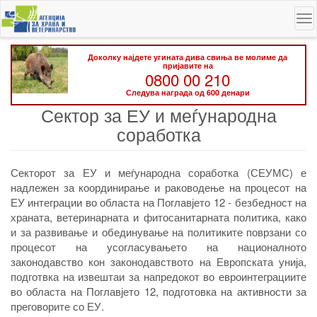
Skip
To
to
na
main
content
Доколку најдете угината дива свиња ве молиме да
пријавите на
0800 00 210
Следува награда од 600 денари
Сектор за ЕУ и меѓународна
соработка
Секторот за ЕУ и меѓународна соработка (СЕУМС) е
надлежен за координирање и раководење на процесот на
ЕУ интеграции во областа на Поглавјето 12 - безбедност на
храната, ветеринарната и фитосанитарната политика, како
и за развивање и обединување на политиките поврзани со
процесот на усогласувањето на националното
законодавство кон законодавството на Европската унија,
подготвка на извештаи за напредокот во евроинтеграциите
во областа на Поглавјето 12, подготовка на активности за
преговорите со ЕУ.