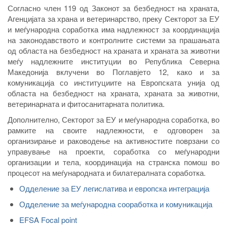
Согласно член 119 од Законот за безбедност на храната,
Агенцијата за храна и ветеринарство, преку Секторот за ЕУ
и меѓународна соработка има надлежност за координација
на законодавството и контролните системи за прашањата
од областа на безбедност на храната и храната за животни
меѓу надлежните институции во Република Северна
Македонија вклучени во Поглавјето 12, како и за
комуникација со институциите на Европската унија од
областа на безбедност на храната, храната за животни,
ветеринарната и фитосанитарната политика.
Дополнително, Секторот за ЕУ и меѓународна соработка, во
рамките на своите надлежности, е одговорен за
организирање и раководење на активностите поврзани со
управување на проекти, соработка со меѓународни
организации и тела, координација на странска помош во
процесот на меѓународната и билатералната соработка.
Одделение за ЕУ легислатива и европска интеграција
Одделение за меѓународна сооработка и комуникација
EFSA Focal point