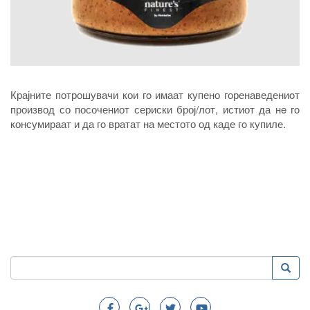
Крајните потрошувачи кои гo имаат купено горенаведениoт
производ со посочениот сериски број/лот, истиот да нe гo
консумираат и да гo вратат на местото од каде гo купиле.
Пребарување
Преба
Search