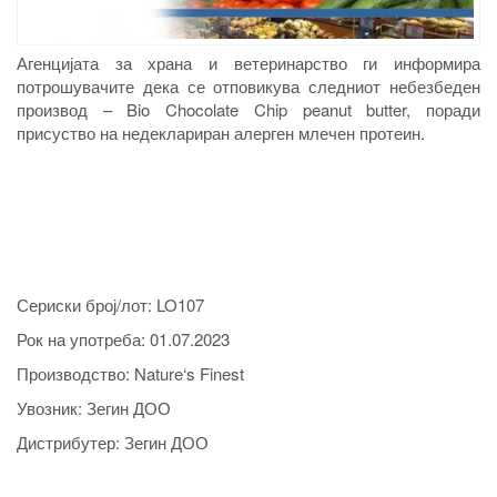
Агенцијата за храна и ветеринарство ги информира
потрошувачите дека се отповикува следниот небезбеден
производ – Bio Chocolate Chip peanut butter, поради
присуство на недеклариран алерген млечен протеин.
Сериски број/лот:
LO107
Рок на употреба:
01.07.2023
Производство:
Nature‘s Finest
Увозник:
Зегин ДОО
Дистрибутер:
Зегин ДОО