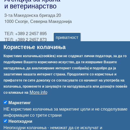
и ветеринарство
3-та Македонска бригада 20
1000 Скопје, Северна Македонија
ТЕЛ:
+389 2 2457 895
приватност
ТЕЛ:
+389 2 2457 873
Факс:
+389 2 2457 893
Користење колачиња
Факс:
+389 2 2457 871
Користиме колачиња(cookies) кои не содржат лични податоци, за да го
info@fva.gov.mk
подобриме Вашето корисничко искуство, да ги извршиме Вашите
нагодувања, да анализираме интернет сообраќај и подобро да ја
[АХВ-претходна страна]
заштитиме нашата интернет страна. Продолжете со користење и
Соопштенија
Навигација
прифатете ги сите доколку се согласувате со начинот на употреба на
Република Бугарија ги засили официјалните контроли при увоз на свежо овошје и зеленчук
колачиња, променете и зачувајте ги нагодувањата или дознајте повеќе
Архива
More info
со кликање на
Високите температури ризик од труење со храна, опасни се и за животните
Регистри
Маркетинг
Обрасци
Водата во Гостивар може да се користи како техничка, продолжува испораката на флаширана вода
НЕ користиме колачиња за маркетинг цели и не споделуваме
информации со трети страни
Забрани
Во Гостивар спроведени 70 вонредни контроли
Неопходни
Огласи
Неопходни колачиња - неможат да се исклучат и