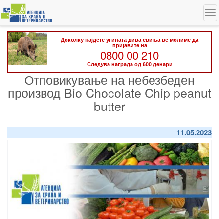
Skip
To
to
na
main
content
Доколку најдете угината дива свиња ве молиме да
пријавите на
0800 00 210
Следува награда од 600 денари
Отповикување на небезбеден
производ Bio Chocolate Chip peanut
butter
11.05.2023