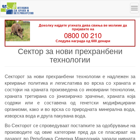
Skip
To
to
na
main
content
Доколку најдете угината дива свиња ве молиме да
пријавите на
0800 00 210
Следува награда од 600 денари
Сектор за нови прехранбени
технологии
Секторот за нови прехранбени технологии е надлежен за
креирање политика и легислатива во врска со храната и
состојки на храната произведена со иновирани технологии,
храната третирана со јонизирачко зрачење, храната која
содржи или е составена од генетски модифицирани
организми, како и во врска со природната минерална вода,
изворска вода и друга пакувана вода.
Во Секторот се спроведуваат постапките за одобрување на
производите од овие категории пред да се пласираат на
пазарот во Република Северна Македонија заради нивната