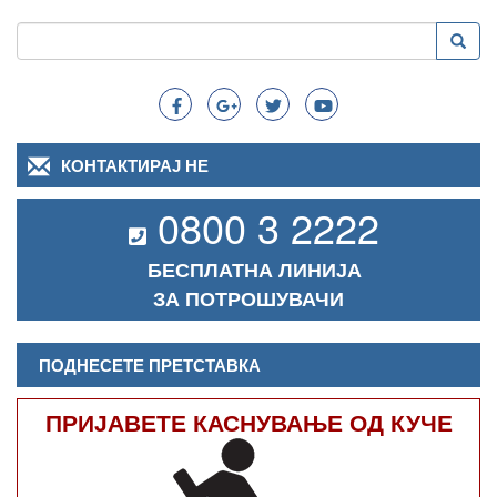
Пребарување
Преба
Search
КОНТАКТИРАЈ НЕ
0800 3 2222
БЕСПЛАТНА ЛИНИЈА
ЗА ПОТРОШУВАЧИ
ПОДНЕСЕТЕ ПРЕТСТАВКА
ПРИЈАВЕТЕ КАСНУВАЊЕ ОД КУЧЕ