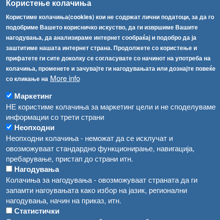
Користење колачиња
Факс:
+389 2 2457 893
Користиме колачиња(cookies) кои не содржат лични податоци, за да го
Факс:
+389 2 2457 871
подобриме Вашето корисничко искуство, да ги извршиме Вашите
info@fva.gov.mk
нагодувања, да анализираме интернет сообраќај и подобро да ја
заштитиме нашата интернет страна. Продолжете со користење и
[АХВ-претходна страна]
прифатете ги сите доколку се согласувате со начинот на употреба на
Соопштенија
Навигација
колачиња, променете и зачувајте ги нагодувањата или дознајте повеќе
Република Бугарија ги засили официјалните контроли при увоз на свежо овошје и зеленчук
More info
со кликање на
Архива
Високите температури ризик од труење со храна, опасни се и за животните
Маркетинг
Регистри
НЕ користиме колачиња за маркетинг цели и не споделуваме
Обрасци
Водата во Гостивар може да се користи како техничка, продолжува испораката на флаширана вода
информации со трети страни
Забрани
Неопходни
Во Гостивар спроведени 70 вонредни контроли
Неопходни колачиња - неможат да се исклучат и
Огласи
овозможуваат стандардно функционирање, навигација,
Забраната за водата во Гостивар останува на сила, операторите да користат само технички безбедна вода
пребарување, пристап до страни итн.
Нагодувања
Колачиња за нагодувања - овозможуваат страната да ги
запамти нагоувањата како избор на јазик, регионални
нагодувања, начин на приказ, итн.
Статистички