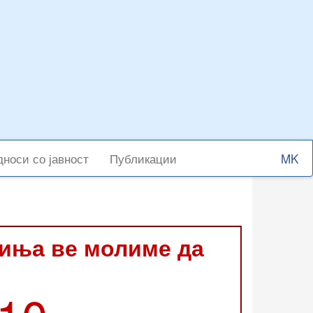
Select
носи со јавност
Публикации
your
langu
виња ве молиме да