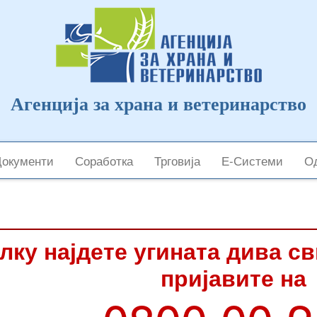
Агенција за храна и ветеринарство
Документи
Соработка
Трговија
Е-Системи
Од
лку најдете угината дива с
пријавите на