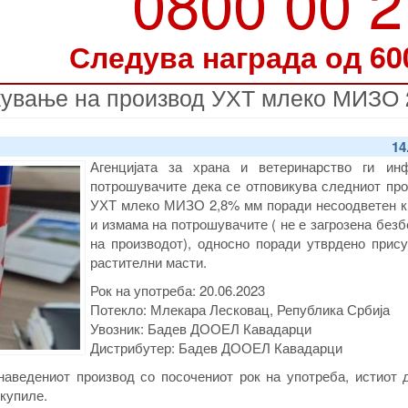
0800 00 
Следува награда од 60
кување на производ УХТ млеко МИЗО 
14
Агенцијата за храна и ветеринарство ги ин
потрошувачите дека се отповикува следниот про
УХТ млеко МИЗО 2,8% мм поради несоодветен к
и измама на потрошувачите ( не е загрозена без
на производот), односно поради утврдено прису
растителни масти.
Рок на употреба:
20.06.2023
Потекло:
Млекара Лесковац, Република Србија
Увозник:
Бадев ДООЕЛ Кавадарци
Дистрибутер:
Бадев ДООЕЛ Кавадарци
наведениoт производ со посочениот рок на употреба, истиот 
 купиле.