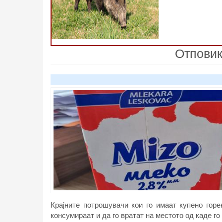
Отпови
Крајните потрошувачи кои гo имаат купено горе
консумираат и да гo вратат на местото од каде гo