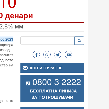
210
0 денари
2,8% мм
Пребарување
.06.2023
Пребарување
Search
формира
извод –
валитет
бедноста
ство на
КОНТАКТИРАЈ НЕ
0800 3 2222
БЕСПЛАТНА ЛИНИЈА
ЗА ПОТРОШУВАЧИ
да нe гo