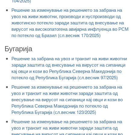
104/2025)
Решение за изменување на решението за забрана на
увоз на живи животни, производи и нуспроизводи од
животинско потекло заради заштита од внесување на
вирусот на високопатогена авијарна инфлуенца во РСМ
по потекло од Бразил (сл.весник 170/2025)
Бугарија
Решение за забрана на увоз и транзит на живи животни
заради заштита од внесување на вирусот на сипаници
кај овци и кози во Република Северна Македонија по
потекло од Република Бугарија (сл.весник 97/2025)
Решение за изменување на решението за забрана на
увоз и транзит на живи животни заради заштита од
внесување на вирусот на сипаници кај овци и кози во
Република Северна Македонија по потекло од
Република Бугарија (сл.весник 123/2025)
Решение за изменување на решението за забрана на
увоз и транзит на живи животни заради заштита од
внесување на вирусот на сипаници кај овци и кози во