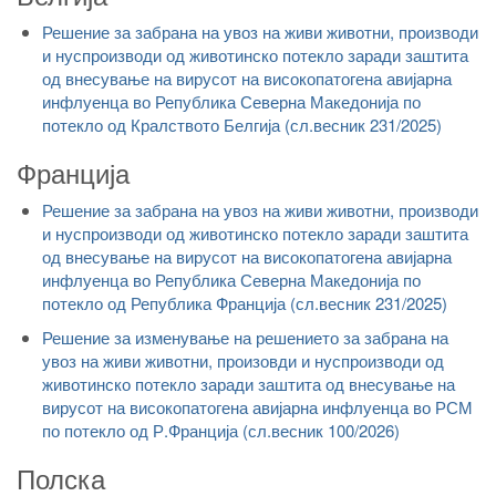
Решение за забрана на увоз на живи животни, производи
и нуспроизводи од животинско потекло заради заштита
од внесување на вирусот на високопатогена авијарна
инфлуенца во Република Северна Македонија по
потекло од Кралството Белгија (сл.весник 231/2025)
Франција
Решение за забрана на увоз на живи животни, производи
и нуспроизводи од животинско потекло заради заштита
од внесување на вирусот на високопатогена авијарна
инфлуенца во Република Северна Македонија по
потекло од Република Франција (сл.весник 231/2025)
Решение за изменување на решението за забрана на
увоз на живи животни, произовди и нуспроизводи од
животинско потекло заради заштита од внесување на
вирусот на високопатогена авијарна инфлуенца во РСМ
по потекло од Р.Франција (сл.весник 100/2026)
Полска