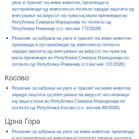
увоз и транзит на живи животни, производи и
нуспроизводи од животинско потекло заради заштита од
внесување на вирусот на чума кај мали преживари во
Република Северна Македонија по потекло од
Република Романија (сл. весник 172/2026)
Решение за забрана на увоз и транзит на живи животни,
производи и нуспроизводи од животинско потекло
заради заштита од внесување на вирусот на чума кај
мали преживари во Република Северна Македонија по
потекло од Република Романија (сл.весник 131/2026)
Косово
Решение за забрана на увоз и транзит на живи животни
заради заштита од внесување на вирусот на сипаници
кај овци и кози во Република Северна Македонија по
потекло од Република Косово (сл. весник 89/2026)
Црна Гора
Решение за забрана на увоз на живи животни, производи
и нуспроизводи од животинско потекло заради заштита