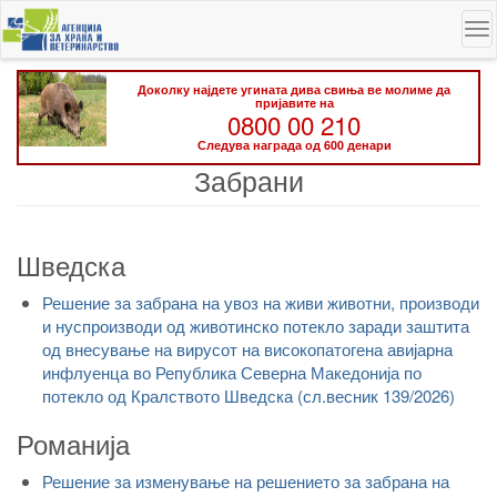
Skip
To
to
na
main
content
Доколку најдете угината дива свиња ве молиме да
пријавите на
0800 00 210
Следува награда од 600 денари
Забрани
Шведска
Решение за забрана на увоз на живи животни, производи
и нуспроизводи од животинско потекло заради заштита
од внесување на вирусот на високопатогена авијарна
инфлуенца во Република Северна Македонија по
потекло од Кралството Шведска (сл.весник 139/2026)
Романија
Решение за изменување на решението за забрана на