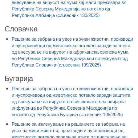
внесување на вирусот на чума кај мали преживари во
Република Северна Македонија по потекло од
Република Албанија (сл.весник 130/2025)
Словачка
Решение за забрана на увоз на живи животни, производи
и нуспроизводи од животинско потекло заради заштита
од внесување на вирусот на африканска свинска чума
во Република Северна Македонија кои потекнуваат од
Република Словачка (сл.весник 109/2025)
Бугарија
Решение за забрана на увоз на живи животни, производи
и нуспроизводи од животинско потекло заради заштита
од внесување на вирусот на високопатогена авијарна
инфлуенца во Република Северна Македонија по
потекло од Република Бугарија (сл.весник 108/2025)
Решение за изменување на решението за забрана на
увоз на живи животни, производи и нуспроизводи од
животинско потекло заради заштита од внесување на