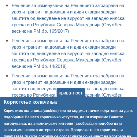
Решение за изменување на Решението за забрана на
увоз и транзит на домашни и диви еквиди заради
заштита од внесување на вирусот на западно нилска
треска во Република Северна Македонија (Службен
весник на РМ бр. 165/2017)
Решение за изменување на Решението за забрана на
увоз и транзит на домашни и диви еквиди заради
заштита од внесување на вирусот на западно нилска
треска во Република Северна Македонија (Службен
весник на РМ бр. 14/2018)
Решение за изменување на Решението за забрана на
увоз и транзит на домашни и диви еквиди заради
заштита од внесување на вирусот на западно нилска
приватност
треска во Република Северна Македонија (Службен
весник на РМ бр. 159/2018)
Користење колачиња
Решение за изменување на Решението за забрана на
Користиме колачиња(cookies) кои не содржат лични податоци, за да го
увоз и транзит на домашни и диви еквиди заради
подобриме Вашето корисничко искуство, да ги извршиме Вашите
заштита од внесување на вирусот на западно нилска
нагодувања, да анализираме интернет сообраќај и подобро да ја
треска во Република Северна Македонија (Службен
заштитиме нашата интернет страна. Продолжете со користење и
весник на РМ бр. 177/2018)
прифатете ги сите доколку се согласувате со начинот на употреба на