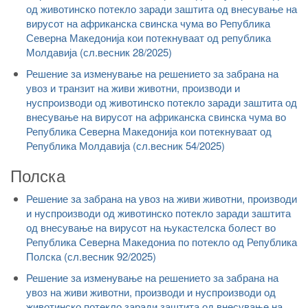
од животинско потекло заради заштита од внесување на
вирусот на африканска свинска чума во Република
Северна Македонија кои потекнуваат од република
Молдавија (сл.весник 28/2025)
Решение за изменување на решението за забрана на
увоз и транзит на живи животни, производи и
нуспроизводи од животинско потекло заради заштита од
внесување на вирусот на африканска свинска чума во
Република Северна Македонија кои потекнуваат од
Република Молдавија (сл.весник 54/2025)
Полска
Решение за забрана на увоз на живи животни, производи
и нуспроизводи од животинско потекло заради заштита
од внесување на вирусот на њукастелска болест во
Република Северна Македониа по потекло од Република
Полска (сл.весник 92/2025)
Решение за изменување на решението за забрана на
увоз на живи животни, производи и нуспроизводи од
животинско потекло заради заштита од внесување на