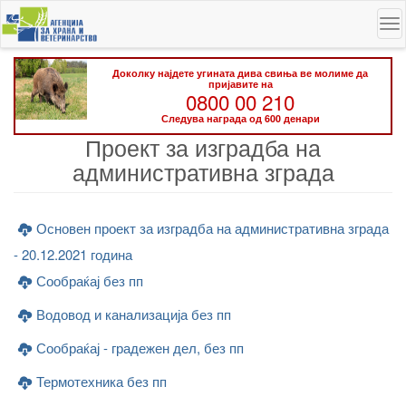
Skip
To
to
na
main
content
Доколку најдете угината дива свиња ве молиме да
пријавите на
0800 00 210
Следува награда од 600 денари
Проект за изградба на
административна зграда
Основен проект за изградба на административна зграда
- 20.12.2021 година
Сообраќај без пп
Водовод и канализација без пп
Сообраќај - градежен дел, без пп
Термотехника без пп