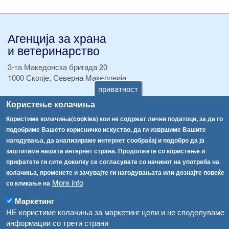
Агенција за храна
и ветеринарство
3-та Македонска бригада 20
1000 Скопје, Северна Македонија
приватност
ТЕЛ:
+389 2 2457 895
Користење колачиња
ТЕЛ:
+389 2 2457 873
Користиме колачиња(cookies) кои не содржат лични податоци, за да го
Факс:
+389 2 2457 893
подобриме Вашето корисничко искуство, да ги извршиме Вашите
Факс:
+389 2 2457 871
нагодувања, да анализираме интернет сообраќај и подобро да ја
info@fva.gov.mk
заштитиме нашата интернет страна. Продолжете со користење и
прифатете ги сите доколку се согласувате со начинот на употреба на
[АХВ-претходна страна]
колачиња, променете и зачувајте ги нагодувањата или дознајте повеќе
Соопштенија
Навигација
More info
со кликање на
Република Бугарија ги засили официјалните контроли при увоз на свежо овошје и зеленчук
Архива
Маркетинг
Високите температури ризик од труење со храна, опасни се и за животните
НЕ користиме колачиња за маркетинг цели и не споделуваме
Регистри
информации со трети страни
Обрасци