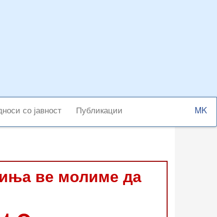
Select
носи со јавност
Публикации
your
langu
виња ве молиме да