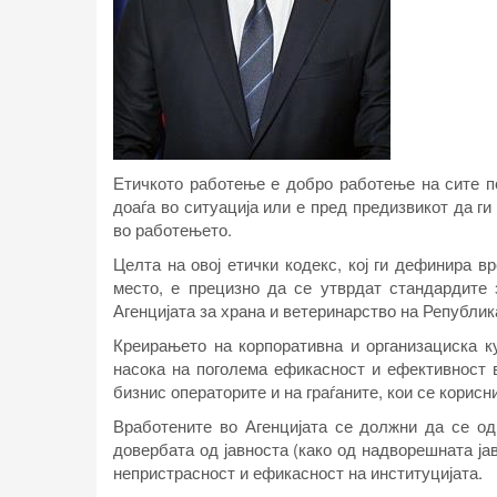
Етичкото работење е добро работење на сите п
доаѓа во ситуација или е пред предизвикот да г
во работењето.
Целта на овој етички кодекс, кој ги дефинира 
место, е прецизно да се утврдат стандардите 
Агенцијата за храна и ветеринарство на Републи
Креирањето на корпоративна и организациска к
насока на поголема ефикасност и ефективност 
бизнис операторите и на граѓаните, кои се корисн
Вработените во Агенцијата се должни да се од
довербата од јавноста (како од надворешната ја
непристрасност и ефикасност на институцијата.