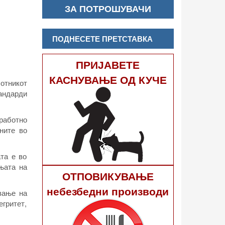
ЗА ПОТРОШУВАЧИ
ПОДНЕСЕТЕ ПРЕТСТАВКА
ПРИЈАВЕТЕ
КАСНУВАЊЕ ОД КУЧЕ
отникот
тандарди
 работно
ните во
та е во
њата на
ОТПОВИКУВАЊЕ
небезбедни производи
вање на
егритет,