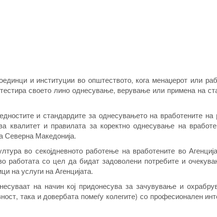
оединци и институции во општеството, кога менаџерот или раб
и тестира своето лино однесување, верување или примена на с
вредностите и стандардите за однесувањето на вработените на
за квалитет и правилата за коректно однесување на вработе
ка Северна Македонија.
ултура во секојдневното работење на вработените во Агенција
во работата со цел да бидат задоволени потребите и очекува
ици на услуги на Агенцијата.
несуваат на начин кој придонесува за зачувување и охрабру
вност, така и довербата помеѓу колегите) со професионален инт