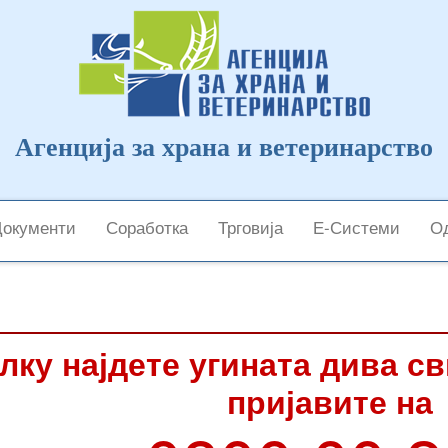
Агенција за храна и ветеринарство
Документи
Соработка
Трговија
Е-Системи
Од
лку најдете угината дива с
пријавите на