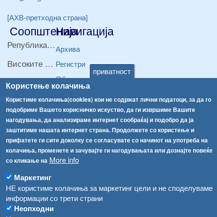
[АХВ-претходна страна]
Соопштенија
Навигација
Република Бугарија ги засили официјалните контроли при увоз на свежо овошје и зеленчук
Архива
Високите температури ризик од труење со храна, опасни се и за животните
Регистри
приватност
Обрасци
Водата во Гостивар може да се користи како техничка, продолжува испораката на флаширана вода
Користење колачиња
Забрани
Користиме колачиња(cookies) кои не содржат лични податоци, за да го
Во Гостивар спроведени 70 вонредни контроли
Огласи
подобриме Вашето корисничко искуство, да ги извршиме Вашите
Забраната за водата во Гостивар останува на сила, операторите да користат само технички безбедна вода
нагодувања, да анализираме интернет сообраќај и подобро да ја
заштитиме нашата интернет страна. Продолжете со користење и
прифатете ги сите доколку се согласувате со начинот на употреба на
колачиња, променете и зачувајте ги нагодувањата или дознајте повеќе
More info
со кликање на
Маркетинг
НЕ користиме колачиња за маркетинг цели и не споделуваме
информации со трети страни
Неопходни