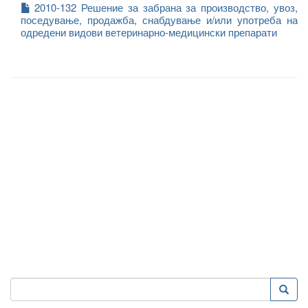
2010-132 Решение за забрана за производство, увоз,
поседување, продажба, снабдување и/или употреба на
одредени видови ветеринарно-медицински препарати
Пребарување
Преба
Search