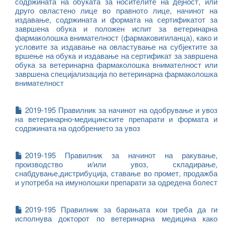
содржината на обуката за носителите на дејност, или
друго овластено лице во правното лице, начинот на
издавање, содржината и формата на сертификатот за
завршена обука и положен испит за ветеринарна
фармаколошка внимателност (фармаковигиланца), како и
условите за издавање на овластување на субјектите за
вршење на обука и издавање на сертификат за завршена
обука за ветеринарна фармаколошка внимателност или
завршена специјализација по ветеринарна фармаколошка
внимателност
2019-195 Правилник за начинот на одобрување и увоз
на ветеринарно-медицинските препарати и формата и
содржината на одобрението за увоз
2019-195 Правилник за начинот на ракување,
производство и/или увоз, складирање,
снабдување,дистрибуција, ставање во промет, продажба
и употреба на имунолошки препарати за одредена болест
2019-195 Правилник за барањата кои треба да ги
исполнува докторот по ветеринарна медицина како