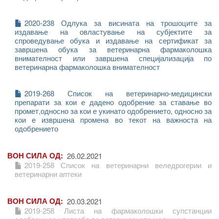
2020-238 Одлука за висината на трошоците за
издавање на овластување на субјектите за
спроведување обука и издавање на сертификат за
завршена обука за ветеринарна фармаколошка
внимателност или завршена специјализација по
ветеринарна фармаколошка внимателност
2019-268 Список на ветеринарно-медицински
препарати за кои е дадено одобрение за ставање во
промет,односно за кои е укинато одобрението, односно за
кои е извршена промена во текот на важноста на
одобрението
ВОН СИЛА ОД
26.02.2021
2019-258 Список на ветеринарни веледрогерии и
ветеринарни аптеки
ВОН СИЛА ОД
20.03.2021
2019-258 Листа на фармаколошки супстанции