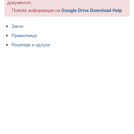
документот.
Повеќе информации на
Google Drive Download Help
Закон
Правилници
Решенија и одлуки