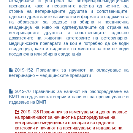
складирање и употреба на ветеринарно-медицински
препарати, како и несаканите дејства од истите, од
страна на ветеринарните друштва и сопствениците,
односно држателите на животни и формата и содржината
на образецот за водење на збирна и поединечна
евиденција на ниво на одгледувалиште од страна на
ветеринарните друштва и сопствениците, односно
држателите на животни, категориите на ветеринарно-
медицинските препарати за кои е потребно да се води
евиденција, како и видовите на животни за кои се води
поединечна или збирна евиденција
2019-152 Правилник за начинот на огласување на
ветеринарно – медицинските препарати
2012-70 Правилник за начинот на распоредување на
ВМП во одделни категории и начинот на препишување и
издавање на ВМП
2019-135 Правилник за изменување и дополнување
на правилникот за начинот на распоредување на
ветеринарно-медицински препарати во одделни
категории и начинот на препишување и издавање на
ветеринарно-медицински препарати