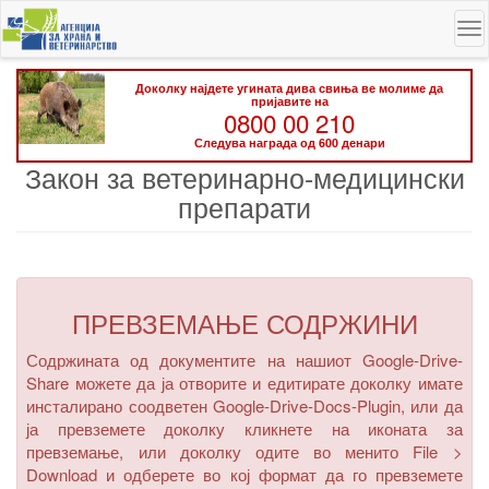
Skip
To
to
na
main
content
Доколку најдете угината дива свиња ве молиме да
пријавите на
0800 00 210
Следува награда од 600 денари
Закон за ветеринарно-медицински
препарати
ПРЕВЗЕМАЊЕ СОДРЖИНИ
Содржината од документите на нашиот Google-Drive-
Share можете да ја отворите и едитирате доколку имате
инсталирано соодветен Google-Drive-Docs-Plugin, или да
ја превземете доколку кликнете на иконата за
превземање, или доколку одите во менито
File >
Download
и одберете во кој формат да го превземете