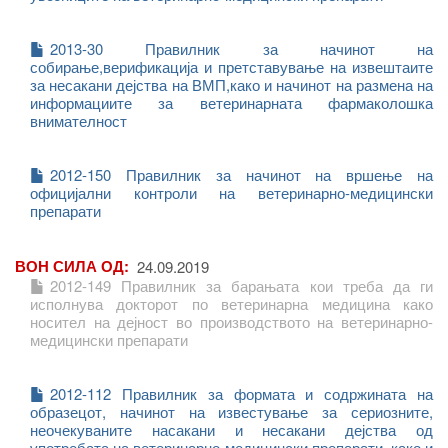
2013-30 Правилник за начинот на
собирање,верификација и претставување на извештаите
за несакани дејства на ВМП,како и начинот на размена на
информациите за ветеринарната фармаколошка
внимателност
2012-150 Правилник за начинот на вршење на
официјални контроли на ветеринарно-медицински
препарати
ВОН СИЛА ОД
24.09.2019
2012-149 Правилник за барањата кои треба да ги
исполнува докторот по ветеринарна медицина како
носител на дејност во производството на ветеринарно-
медицински препарати
2012-112 Правилник за формата и содржината на
образецот, начинот на известување за сериозните,
неочекуваните насакани и несакани дејства од
употребата на ветеринарно-медицински препарати, како и