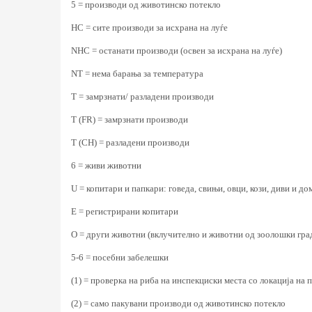
5 = производи од животинско потекло
HC = сите производи за исхрана на луѓе
NHC = останати производи (освен за исхрана на луѓе)
NT = нема барања за температура
Т = замрзнати/ разладени производи
Т (FR) = замрзнати производи
T (CH) = разладени производи
6 = живи животни
U = копитари и папкари: говеда, свињи, овци, кози, диви и 
E = регистрирани копитари
O = други животни (вклучително и животни од зоолошки гра
5-6 = посебни забелешки
(1) = проверка на риба на инспекциски места со локација на
(2) = само пакувани производи од животинско потекло