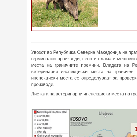
Увозот во Република Северна Македонија на прат
герминални производи, сено и слама и мешовит
места на граничните премини. Владата на Р
ветеринарни инспекциски места на граничен 
инспекциски места се определуваат за проверк
производи.
Листата на ветеринарни инспекциски места на гр