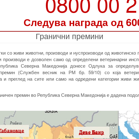
0800 00 
Следува награда од 60
Гранични премини
ки со живи животни, производи и нуспроизводи од животинско 
и производи е дозволен само од определени ветеринарни инсп
епублика Северна Македонија донесе Одлука за определу
премин (Службен весник на РМ бр. 59/10) со која ветери
а и преглед на сите или само на одредени категории живи жи
аничен премин во Република Северна Македонија е дадена подо