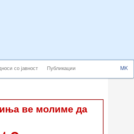
Select
носи со јавност
Публикации
your
langu
виња ве молиме да