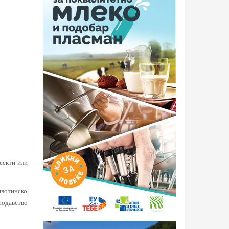
нсекти или
ивотинско
нодавство