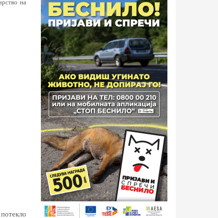
арство на
 потекло