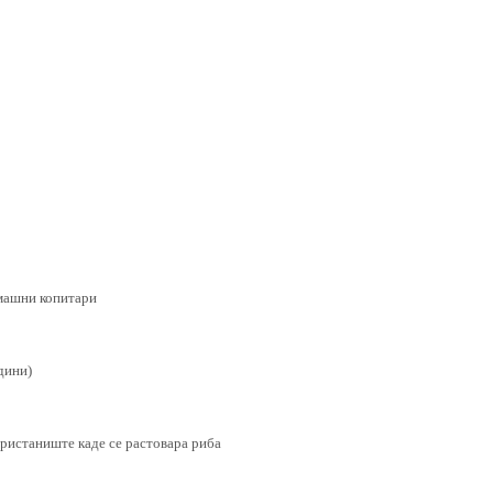
домашни копитари
дини)
 пристаниште каде се растовара риба