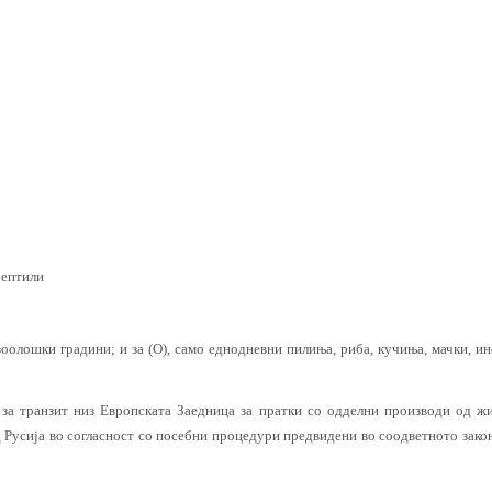
рептили
а зоолошки градини; и за (О), само еднодневни пилиња, риба, кучиња, мачки, и
 за транзит низ Европската Заедница за пратки со одделни производи од ж
 од Русија во согласност со посебни процедури предвидени во соодветното зако