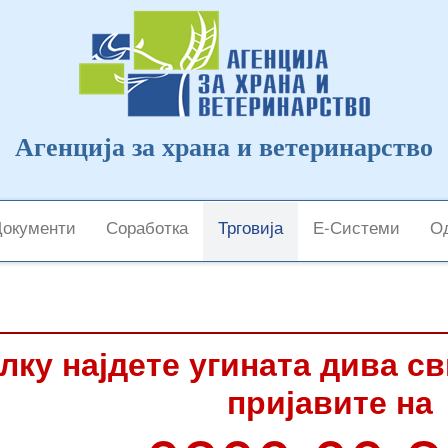
Агенција за храна и ветеринарство
Документи
Соработка
Трговија
Е-Системи
Од
лку најдете угината дива с
пријавите на