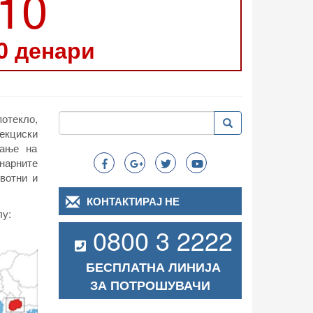
210
0 денари
Пребарување
потекло,
Пребарување
Search
екциски
вање на
нарните
вотни и
КОНТАКТИРАЈ НЕ
лу:
0800 3 2222
БЕСПЛАТНА ЛИНИЈА
ЗА ПОТРОШУВАЧИ