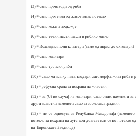
(3) = само производи од риба
(4) = само протеини од животинско потекло
(5) = само кожа и подкожје
(6) = само течни масти, масла и рибино масло
(7) = Исландски пони копитари (само од април до октомври)
(8) = само копитари
(9) = само тропски риби
(10) = само мачки, кучиња, глодари, лагоморфи, жива риба и 
(11) = рефусна храна за исхрана на животни
(12) = за (U) во случај на копитари, само оние, наменети з
други животни наменети само за зоолошки градини
(13) = не се однесува за Република Македонија (наменето
потекло за исхрана на луѓе, кои доаѓаат или се по потекло
на Европската Заедница)