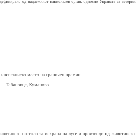
е дефинирано од надлежниот национален орган, односно Управата за ветерин
 инспекциско место на граничен премин
Табановце, Куманово
ивотинско потекло за исхрана на луѓе и производи од животинско