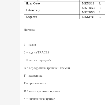
Ново Село
MKNSL3
R
MKTBN3
R
Табановци
MKTBN3
F
Ќафасан
MKKFN3
R
Легенда
:
1 = назив
2 = код на TRACES
3 = тип на определба
А = аеродромски граничен премин
F = железница
P = пристаниште
R = патен граничен премин
4 = инспекциски центар