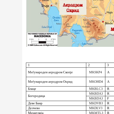
1
2
3
Меѓународен аеродром Скопје
MKSKP4
А
Меѓународен аеродром Охрид
MKOHD4
А
Блаце
MKBLC3
R
MKBDA3
R
Богородица
MKBDA3
F
Деве Баир
MKDVB3
R
Делчево
MKDLV3
R
Меџитлија
MKMTL3
R