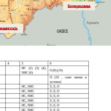
4
5
6
HC (2) (3) (4),
O (9) (10)
NHC (6)
O (10 , само мачки и
кучиња)
HC, NHC
U, E, O
HC, NHC
U, E, O
HC, NHC
U, E, O
HC, NHC
U, E, O
HC, NHC
U, E, O
HC, NHC
U, E, O