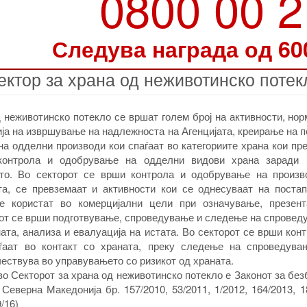
0800 00 
Следува награда од 60
ектор за храна од неживотинско потек
 неживотинско потекло се вршат голем број на активности, но
ија на извршување на надлежноста на Агенцијата, креирање на 
а одделни производи кои спаѓаат во категориите храна кои пр
контрола и одобрување на одделни видови храна заради 
ето. Во секторот се врши контрола и одобрување на произв
та, се превземаат и активности кои се однесуваат на постап
 користат во комерцијални цели при означување, презент
рот се врши подготвување, спроведување и следење на спровед
ата, анализа и евалуација на истата. Во секторот се врши кон
аѓаат во контакт со храната, преку следење на спроведува
чествува во управувањето со ризикот од храната.
 во Секторот за храна од неживотинско потекло е Законот за бе
еверна Македонија бр. 157/2010, 53/2011, 1/2012, 164/2013, 1
/16)