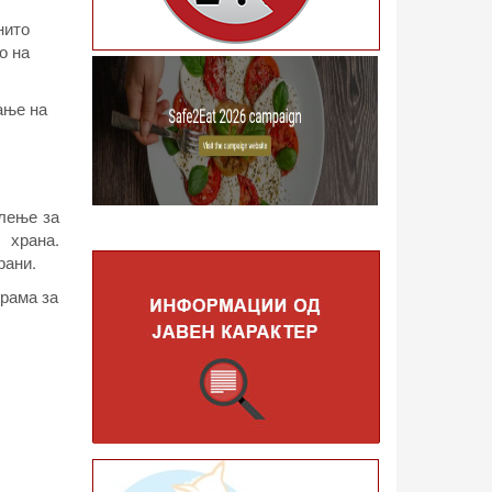
нито
о на
ање на
слење за
 храна.
рани.
грама за