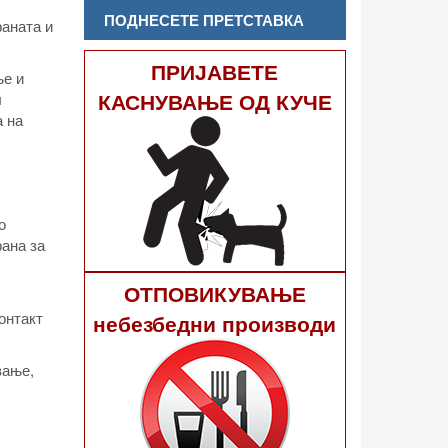
ПОДНЕСЕТЕ ПРЕТСТАВКА
раната и
ПРИЈАВЕТЕ
ње и
КАСНУВАЊЕ ОД КУЧЕ
л
а на
о
ана за
ОТПОВИКУВАЊЕ
онтакт
небезбедни производи
вање,