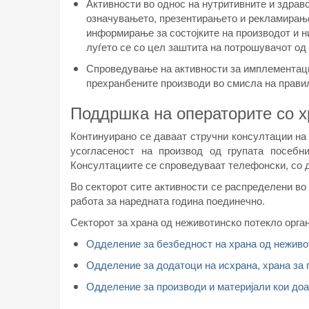
Активности во однос на нутритивните и здрав
означувањето, презентирањето и рекламирање
информирање за состојките на производот и ни
луѓето се со цел заштита на потрошувачот од
Спроведување на активности за имплементаци
прехранбените производи во смисла на прави
Поддршка на операторите со х
Континуирано се даваат стручни консултации на
усогласеност на производ од групата посебн
Консултациите се спроведуваат телефонски, со д
Во секторот сите активности се распределени во
работа за наредната година поединечно.
Секторот за храна од неживотинско потекло орган
Одделение за безбедност на храна од неживо
Одделение за додатоци на исхрана, храна за 
Одделение за производи и материјали кои доаѓ