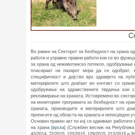
С
Во рамки на Секторот за безбедност на храна од
работи и управно правни работи кои се во функц
за храна од неживотинско потекло, одобрување н
пласираат на пазарот мора да се одобрат, 
специфичност и дејство врз здравјето на луѓ
материјалите што доаѓаат во контакт со храна
одобрување на здравствените тврдења кои се
рекламирање на храната. Истовремено во секто
на мониторинг програмата за безбедност на хран
храната, производите и материјалите што до
прописите од областа на храната и непосредно у
Основен правен акт по кој се одвиваат работите
на храна
[
врска
]
(Службен весник на Република С
43/2014, 72/2015, 123/2015, 129/2015, 213/2015 и 39