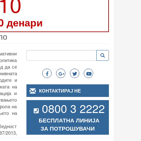
210
0 денари
ло
Пребарување
рмативни
Пребарување
Search
политика
ед да се
нивната
одите и
ката на
КОНТАКТИРАЈ НЕ
ација и
увањето
0800 3 2222
трола на
њето на
БЕСПЛАТНА ЛИНИЈА
збедност
ЗА ПОТРОШУВАЧИ
87/2013,