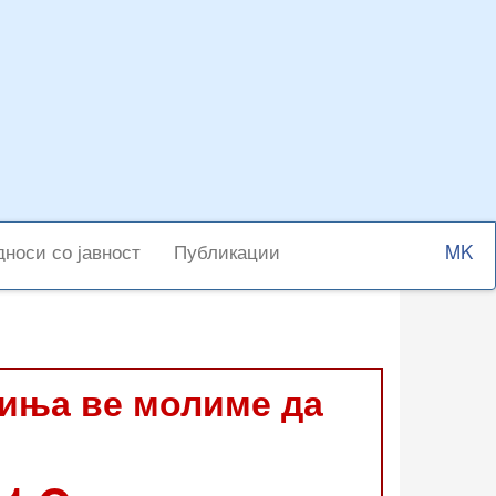
Select
носи со јавност
Публикации
your
langu
виња ве молиме да