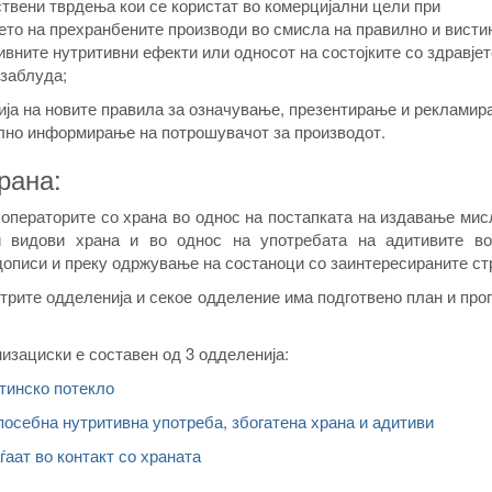
ствени тврдења кои се користат во комерцијални цели при
то на прехранбените производи во смисла на правилно и висти
вните нутритивни ефекти или односот на состојките со здравјет
 заблуда;
ја на новите правила за означување, презентирање и рекламир
лно информирање на потрошувачот за производот.
рана:
 операторите со храна во однос на постапката на издавање ми
и видови храна и во однос на употребата на адитивите во
описи и преку одржување на состаноци со заинтересираните ст
 трите одделенија и секое одделение има подготвено план и про
изациски е составен од 3 одделенија:
тинско потекло
посебна нутритивна употреба, збогатена храна и адитиви
аат во контакт со храната