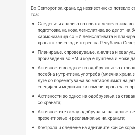
Во Секторот за храна од неживотинско потекло с
тоа:
Следење и анализа на новата легислатива во 
подготовка на нова легислатива во делот на 
хармонизација со ЕУ легислативата и планира
храната кои се од интерес на Република Севе
Планирање, спроведување, анализа и евалуаци
произведена во РМ и која е пуштена и може да
Активности во однос на одобрувања за ставањ
посебна нутритивна употреба (млечна храна з
луѓе со пореметувања во метаболизмот на јаг
специјални медицински намени, храна за спорт
Активности во однос на одобрувања за ставањ
со храната;
Активностите околу одобрување на здравстве
презентирање и рекламирање на храната;
Контрола и следење на адитивите кои се кори