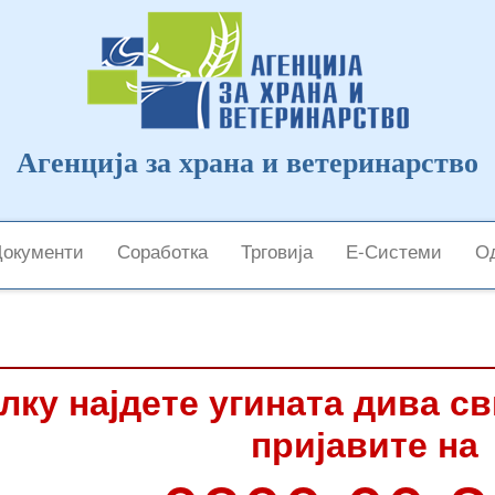
Агенција за храна и ветеринарство
Документи
Соработка
Трговија
Е-Системи
Од
лку најдете угината дива с
пријавите на