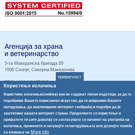
Агенција за храна
и ветеринарство
3-та Македонска бригада 20
1000 Скопје, Северна Македонија
приватност
ТЕЛ:
+389 2 2457 895
Користење колачиња
ТЕЛ:
+389 2 2457 873
Факс:
+389 2 2457 893
Користиме колачиња(cookies) кои не содржат лични податоци, за да го
Факс:
+389 2 2457 871
подобриме Вашето корисничко искуство, да ги извршиме Вашите
info@fva.gov.mk
нагодувања, да анализираме интернет сообраќај и подобро да ја
заштитиме нашата интернет страна. Продолжете со користење и
[АХВ-претходна страна]
прифатете ги сите доколку се согласувате со начинот на употреба на
колачиња, променете и зачувајте ги нагодувањата или дознајте повеќе
Соопштенија
Навигација
More info
со кликање на