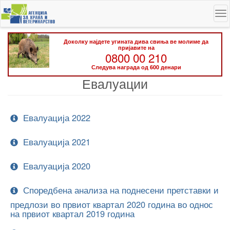
Skip
To
to
na
main
content
Доколку најдете угината дива свиња ве молиме да
пријавите на
0800 00 210
Следува награда од 600 денари
Евалуации
Евалуација 2022
Евалуација 2021
Евалуација 2020
Споредбена анализа на поднесени претставки и
предлози во првиот квартал 2020 година во однос
на првиот квартал 2019 година