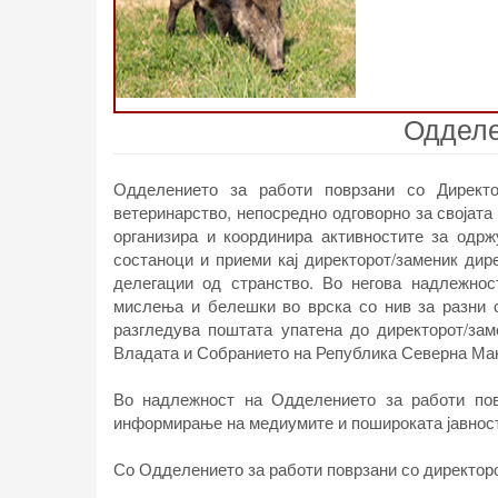
Одделе
Одделението за работи поврзани со Директо
ветеринарство, непосредно одговорно за својата
организира и координира активностите за одрж
состаноци и приеми кај директорот/заменик дир
делегации од странство. Во негова надлежнос
мислења и белешки во врска со нив за разни с
разгледува поштата упатена до директорот/зам
Владата и Собранието на Република Северна Мак
Во надлежност на Одделението за работи пов
информирање на медиумите и пошироката јавнос
Со Одделението за работи поврзани со директор