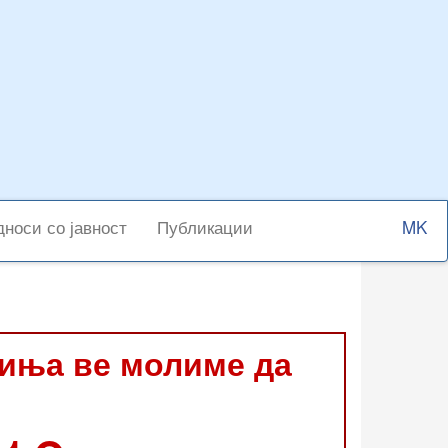
Select
носи со јавност
Публикации
your
langu
виња ве молиме да