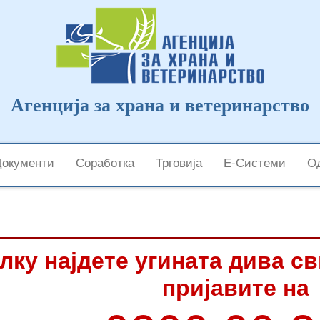
Агенција за храна и ветеринарство
Документи
Соработка
Трговија
Е-Системи
Од
лку најдете угината дива с
пријавите на