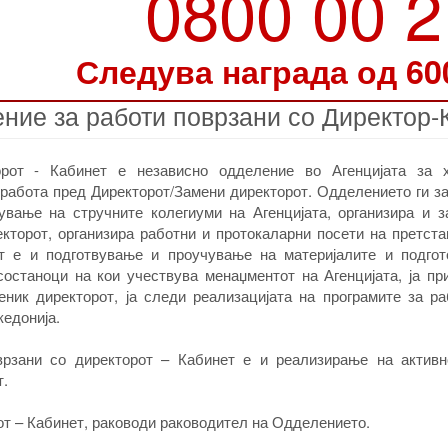
0800 00 
Следува награда од 60
ние за работи поврзани со Директор-
рот - Кабинет е независно одделение во Агенцијата за 
 работа пред Директорот/Замени директорот. Одделението ги з
ување на стручните колегиуми на Агенцијата, организира и з
екторот, организира работни и протокаларни посети на претст
т е и подготвување и проучување на материјалите и подгот
останоци на кои учествува менаџментот на Агенцијата, ја при
еник директорот, ја следи реализацијата на програмите за ра
едонија.
рзани со директорот – Кабинет е и реализирање на активн
т.
от – Кабинет, раководи раководител на Одделението.