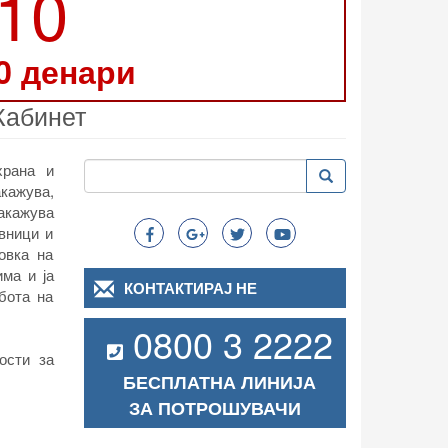
210
0 денари
Кабинет
Пребарување
храна и
Пребарување
Search
акажува,
акажува
авници и
овка на
ма и ја
КОНТАКТИРАЈ НЕ
бота на
0800 3 2222
ости за
БЕСПЛАТНА ЛИНИЈА
ЗА ПОТРОШУВАЧИ