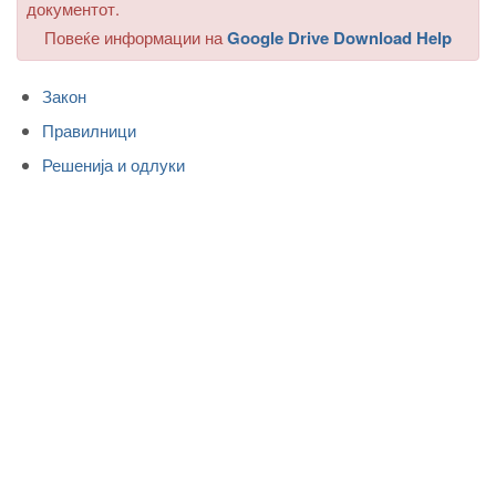
документот.
Повеќе информации на
Google Drive Download Help
Закон
Правилници
Решенија и одлуки