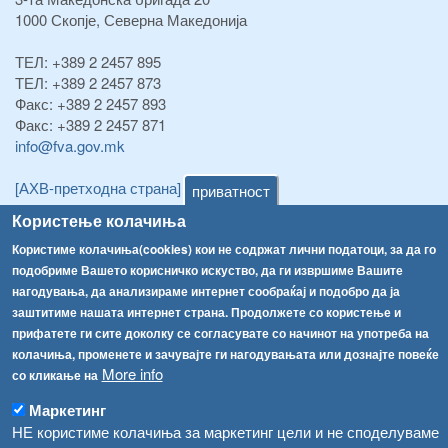
1000 Скопје, Северна Македонија
ТЕЛ:
+389 2 2457 895
ТЕЛ:
+389 2 2457 873
Факс:
+389 2 2457 893
Факс:
+389 2 2457 871
info@fva.gov.mk
[АХВ-претходна страна]
приватност
Соопштенија
Навигација
Користење колачиња
Република Бугарија ги засили официјалните контроли при увоз на свежо овошје и зеленчук
Користиме колачиња(cookies) кои не содржат лични податоци, за да го
Архива
подобриме Вашето корисничко искуство, да ги извршиме Вашите
Високите температури ризик од труење со храна, опасни се и за животните
Регистри
нагодувања, да анализираме интернет сообраќај и подобро да ја
заштитиме нашата интернет страна. Продолжете со користење и
Обрасци
Водата во Гостивар може да се користи како техничка, продолжува испораката на флаширана вода
прифатете ги сите доколку се согласувате со начинот на употреба на
Забрани
колачиња, променете и зачувајте ги нагодувањата или дознајте повеќе
Во Гостивар спроведени 70 вонредни контроли
More info
со кликање на
Огласи
Забраната за водата во Гостивар останува на сила, операторите да користат само технички безбедна вода
Маркетинг
НЕ користиме колачиња за маркетинг цели и не споделуваме