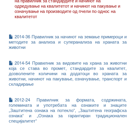
на правилник за стандардите и начинот на
одредување на квалитетот и начинот на пакување и
означување на производите од пчели по однос на
квалитетот
2014-36 Правилник за начинот на земање примероци и
методите за анализа и суперанализа на храната за
животни
2014-54 Правилник за видовите на храна за животни
која се става во промет, стандардите за квалитет,
дозволените количини на додатоци во храната за
животни, начинот на пакување, означување, транспорт и
складирање
2012-24 Правилник за формата, содржината,
големината и употребата на ознаките и знаците
„Заштитена ознака на потекло“, „Заштитена географска
ознака“ и „Ознака за гарантиран традиционален
специјалитет“