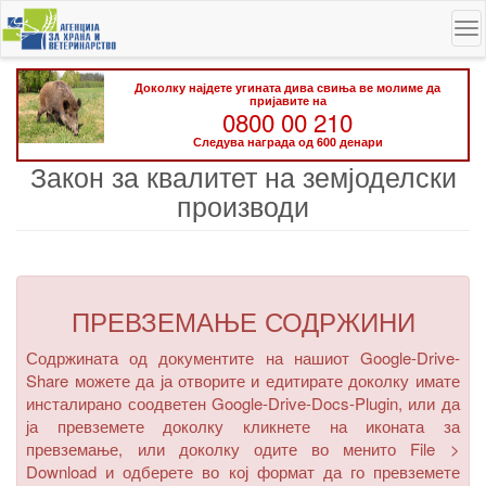
Skip
To
to
na
main
content
Доколку најдете угината дива свиња ве молиме да
пријавите на
0800 00 210
Следува награда од 600 денари
Закон за квалитет на земјоделски
производи
ПРЕВЗЕМАЊЕ СОДРЖИНИ
Содржината од документите на нашиот Google-Drive-
Share можете да ја отворите и едитирате доколку имате
инсталирано соодветен Google-Drive-Docs-Plugin, или да
ја превземете доколку кликнете на иконата за
превземање, или доколку одите во менито
File >
Download
и одберете во кој формат да го превземете