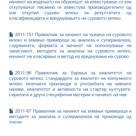
начинот на водењето на образецот за известување со кои
откупувачот писмено ги известува производителите од
кои откупил сурово млеко за резултатите од
класификацијата и вреднувањето на суровото млеко
2011-151 Правилник за начинот на чување на суровото
млеко и земање примероци за анализа и суперанализа,
содржината, формата и начинот на пополнување на
записникот, методите за анализа на суровото млеко,
начинот на класирање и метод на вреднување на сурово
2011-96 Правилник за барања за квалитетот на
суровото млеко, стандардите за квалитет на конзумното
млеко, млечните производи и употребата на нивните
називи, квалитетот и активноста на стартер културите,
сирилата и други специфични материи и начинот на нив
2011-67 Правилник за начинот на земање примероци и
методите за анализа и суперанализа на производи од
пчели