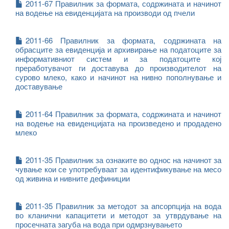
2011-67 Правилник за формата, содржината и начинот
на водење на евиденцијата на производи од пчели
2011-66 Правилник за формата, содржината на
обрасците за евиденција и архивирање на податоците за
информативниот систем и за податоците кој
преработувачот ги доставува до производителот на
сурово млеко, како и начинот на нивно пополнување и
доставување
2011-64 Правилник за формата, содржината и начинот
на водење на евиденцијата на произведено и продадено
млеко
2011-35 Правилник за ознаките во однос на начинот за
чување кои се употребуваат за идентификување на месо
од живина и нивните дефиниции
2011-35 Правилник за методот за апсорпција на вода
во кланични капацитети и методот за утврдување на
просечната загуба на вода при одмрзнувањето