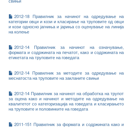
свињи
2012-18 Правилник за начинот на одредување на
категории овци и кози и класирање на труповите од овци
и кози односно јагниња и јариња со оценување на линија
на колење
2012-14 Правилник за начинот на означување,
формата и содржината на печатот, како и содржината на
етикетата на труповите на говедата
2012-14 Правилник за методите за одредување на
меснатоста на труповите на закланите свињи
2012-14 Правилник за начинот на обработка на трупот
за оцена како и начинот и методите на одредување на
квалитетот со категоризација на говедата и класирањето
на труповите и половинките на говедата
2011-151 Правилник за формата и содржината како и