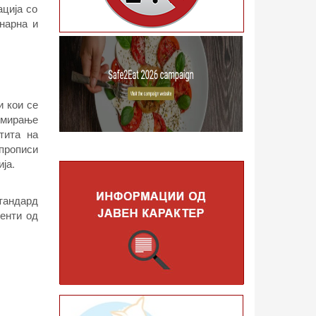
ација со
инарна и
и кои се
рмирање
тита на
прописи
ја.
стандард
менти од