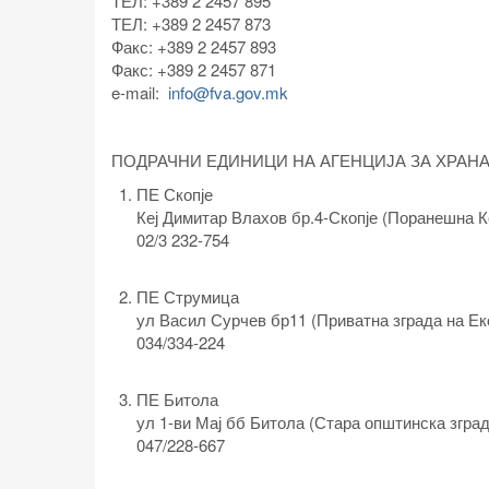
ТЕЛ: +389 2 2457 895
ТЕЛ: +389 2 2457 873
Факс: +389 2 2457 893
Факс: +389 2 2457 871
e-mail:
info@fva.gov.mk
ПОДРАЧНИ ЕДИНИЦИ НА АГЕНЦИЈА ЗА ХРАН
ПЕ Скопје
Кеј Димитар Влахов бр.4-Скопје (Поранешна К
02/3 232-754
ПЕ Струмица
ул Васил Сурчев бр11 (Приватна зграда на Е
034/334-224
ПЕ Битола
ул 1-ви Мај бб Битола (Стара општинска згр
047/228-667