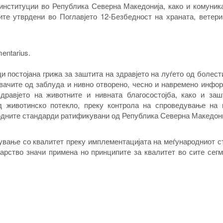
институции во Република Северна Македонија, како и комуник
ите утврдени во Поглавјето 12-Безбедност на храната, ветер
entarius.
 постојана грижа за заштита на здравјето на луѓето од болест
увачите од заблуда и нивно отворено, чесно и навремено инфо
дравјето на животните и нивната благосостојба, како и заш
д животинско потекло, преку контрола на спроведување на 
родните стандарди ратификувани од Република Северна Македони
ување со квалитет преку имплементацијата на меѓународниот 
нарство значи примена но принципите за квалитет во сите сег