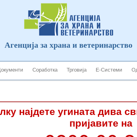
Агенција за храна и ветеринарство
Документи
Соработка
Трговија
Е-Системи
Од
лку најдете угината дива с
пријавите на