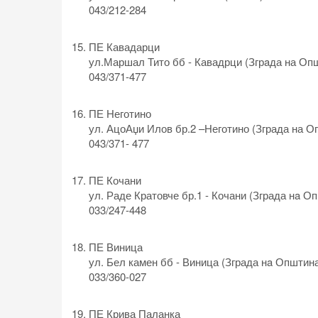
043/212-284
ПЕ Кавадарци
ул.Маршал Тито бб - Кавадрци (Згрaда на Оп
043/371-477
ПЕ Неготино
ул. АцоАџи Илов бр.2 –Неготино (Зграда на О
043/371- 477
ПЕ Кочани
ул. Раде Кратовче бр.1 - Кочани (Зграда нa О
033/247-448
ПЕ Виница
ул. Бел камен бб - Виница (Зграда нa Општин
033/360-027
ПЕ Крива Паланка