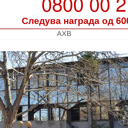
0800 00 
Следува награда од 60
АХВ