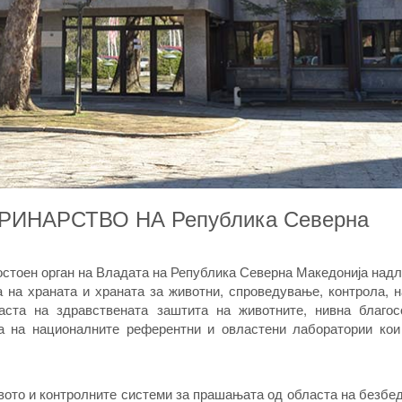
РИНАРСТВО НА Република Северна
мостоен орган на Владата на Република Северна Македонија над
 на храната и храната за животни, спроведување, контрола, н
ста на здравствената заштита на животните, нивна благосо
ла на националните референтни и овластени лаборатории кои
вото и контролните системи за прашањата од областа на безбе