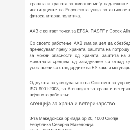
храната и храната за животни меѓу надлежните 
институциите на Европската унија за активност
фитосанитарна политика.
АХВ е контакт точка за EFSA, RASFF и Codex Alim
Со своето работење, АХВ има за цел да обезбеди
пренесуваат преку храната, заштита на потрош
за можни опасности од храната, заштита на з
животната средина од загадување со отпад о
усогласени со стандардите на ЕУ како и меѓуна
Одлуката за усвојувањето на Системот за управ
ISO 9001:2008, за Агенцијата за храна и ветери
нејзиното работење.
Агенција за храна и ветеринарство
3-та Македонска бригада бр 20, 1000 Скопје
Република Северна Македонија