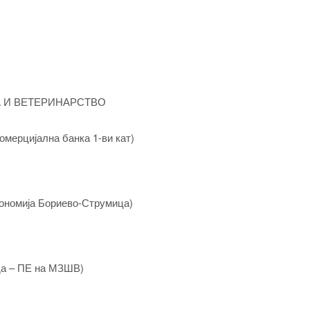
А И ВЕТЕРИНАРСТВО
омерцијална банка 1-ви кат)
кономија Бориево-Струмица)
ада – ПЕ на МЗШВ)