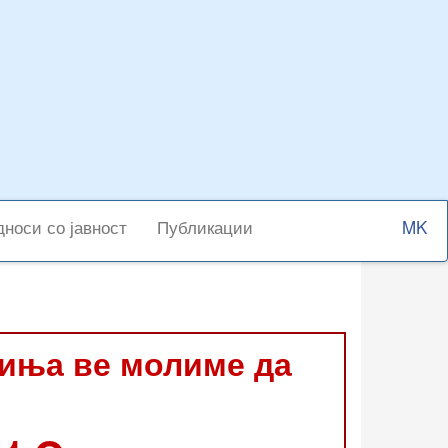
Select
носи со јавност
Публикации
your
langu
виња ве молиме да