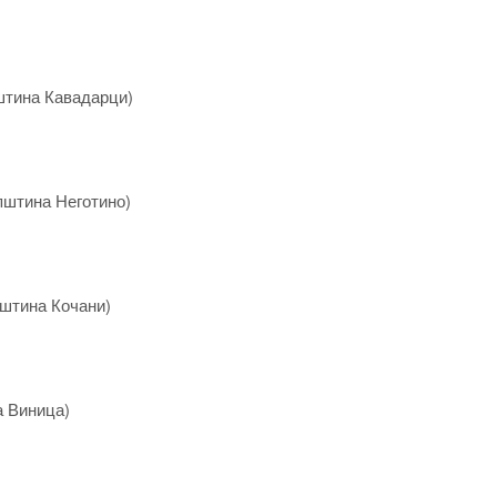
штина Кавадарци)
пштина Неготино)
пштина Кочани)
а Виница)