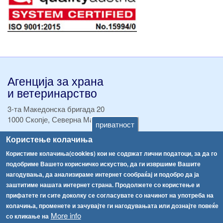
Агенција за храна
и ветеринарство
3-та Македонска бригада 20
1000 Скопје, Северна Македонија
приватност
Користење колачиња
ТЕЛ:
+389 2 2457 895
ТЕЛ:
+389 2 2457 873
Користиме колачиња(cookies) кои не содржат лични податоци, за да го
Факс:
+389 2 2457 893
подобриме Вашето корисничко искуство, да ги извршиме Вашите
Факс:
+389 2 2457 871
нагодувања, да анализираме интернет сообраќај и подобро да ја
info@fva.gov.mk
заштитиме нашата интернет страна. Продолжете со користење и
прифатете ги сите доколку се согласувате со начинот на употреба на
[АХВ-претходна страна]
колачиња, променете и зачувајте ги нагодувањата или дознајте повеќе
Соопштенија
Навигација
More info
со кликање на