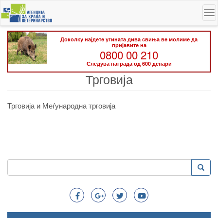
Skip
To
to
na
main
content
Доколку најдете угината дива свиња ве молиме да
пријавите на
0800 00 210
Следува награда од 600 денари
Трговија
Трговија и Меѓународна трговија
Пребарување
Преба
Search