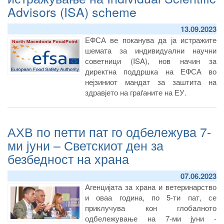
Advisors (ISA) scheme
13.09.2023
ЕФСА ве поканува да ја истражите
шемата за индивидуални научни
советници (ISA), нов начин за
директна поддршка на ЕФСА во
нејзиниот мандат за заштита на
здравјето на граѓаните на ЕУ.
АХВ по петти пат го одбележува 7-
ми јуни – Светскиот ден за
безбедност на храна
07.06.2023
Агенцијата за храна и ветеринарство
и оваа година, по 5-ти пат, се
приклучува кон глобалното
одбележување на 7-ми јуни -