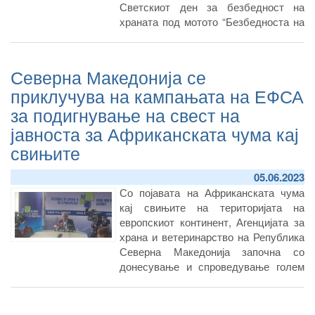
Светскиот ден за безбедност на
храната под мотото “Безбедноста на
храната е заедничка одговорност“.
Северна Македонија се
приклучува на кампањата на ЕФСА
за подигнување на свест на
јавноста за Африканската чума кај
свињите
05.06.2023
Со појавата на Африканската чума
кај свињите на територијата на
европскиот континент, Агенцијата за
храна и ветеринарство на Република
Северна Македонија започна со
донесување и спроведување голем
број превентивни мерки како што се
подигнување на биосигурносните
мерки на свињарските фарми,