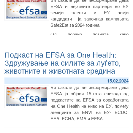
EFSA и нејзините партнери во ЕУ
земији членки и ЕУ земји
кандидати ја започнаа кампањата
Safe2Eat за 2024 година.
Од порано позната како
#EUChooseSafeFood, кампањата се
враќа како ребрендирана и и со
Подкаст на EFSA за One Health:
обновена заложба за промовирање
на свеста за безбедноста на храната
Здружување на силите за луѓето,
кај европските граѓани.
животните и животната средина
15.02.2024
Би сакале да ве информираме дека
EFSA ја објави 15-тата епизода од
подкастите на EFSA за соработката
на One Health на ниво на ЕУ, помеѓу
агенциите за ENVI на ЕУ- ECDC,
EEA, ECHA, EMA и EFSA.