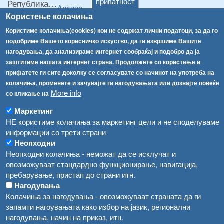
приватност
Република Бугарија ги засили официјалните контроли при увоз на свежо овошје и зеленчук
Архива
Користење колачиња
Високите температури ризик од труење со храна, опасни се и за животните
Регистри
Користиме колачиња(cookies) кои не содржат лични податоци, за да го
Обрасци
Водата во Гостивар може да се користи како техничка, продолжува испораката на флаширана вода
подобриме Вашето корисничко искуство, да ги извршиме Вашите
нагодувања, да анализираме интернет сообраќај и подобро да ја
Забрани
Во Гостивар спроведени 70 вонредни контроли
заштитиме нашата интернет страна. Продолжете со користење и
Огласи
прифатете ги сите доколку се согласувате со начинот на употреба на
Забраната за водата во Гостивар останува на сила, операторите да користат само технички безбедна вода
колачиња, променете и зачувајте ги нагодувањата или дознајте повеќе
More info
со кликање на
Маркетинг
НЕ користиме колачиња за маркетинг цели и не споделуваме
информации со трети страни
Неопходни
Неопходни колачиња - неможат да се исклучат и
овозможуваат стандардно функционирање, навигација,
пребарување, пристап до страни итн.
Нагодувања
Колачиња за нагодувања - овозможуваат страната да ги
запамти нагоувањата како избор на јазик, регионални
нагодувања, начин на приказ, итн.