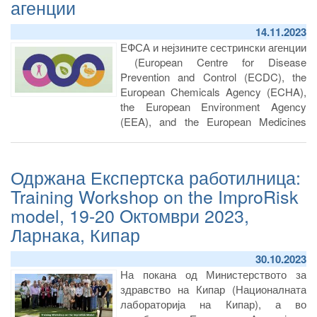
агенции
14.11.2023
ЕФСА и нејзините сестрински агенции
(European Centre for Disease
Prevention and Control (ECDC), the
European Chemicals Agency (ECHA),
the European Environment Agency
(EEA), and the European Medicines
Agency (EMA)) кои обезбедуваат
научни совети за животната средина,
јавното здравје и безбедноста на
Одржана Експертска работилница:
храната објавија заедничка изјава за
Training Workshop on the ImproRisk
да ја изразат својата заедничка
model, 19-20 Oктомври 2023,
посветеност да ја поддржат агендата
„Едно здравје“ во Европа.
Ларнака, Кипар
30.10.2023
На покана од Министерството за
здравство на Кипар (Националната
лабораторија на Кипар), а во