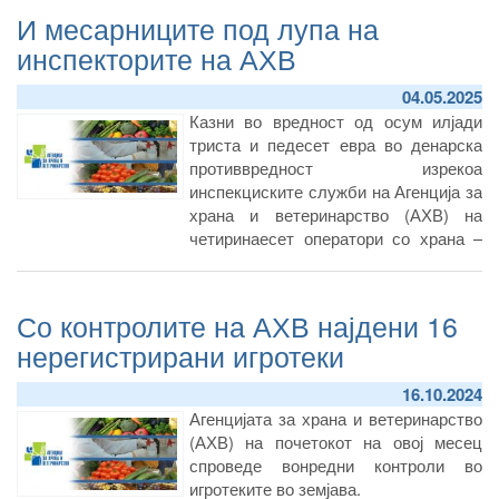
И месарниците под лупа на
инспекторите на АХВ
04.05.2025
Казни во вредност од осум илјади
триста и педесет евра во денарска
противвредност изрекоа
инспекциските служби на Агенција за
храна и ветеринарство (АХВ) на
четиринаесет оператори со храна –
месарници за утврдени
недоследности во работењето
Со контролите на АХВ најдени 16
нерегистрирани игротеки
16.10.2024
Агенцијата за храна и ветеринарство
(АХВ) на почетокот на овој месец
спроведе вонредни контроли во
игротеките во земјава.