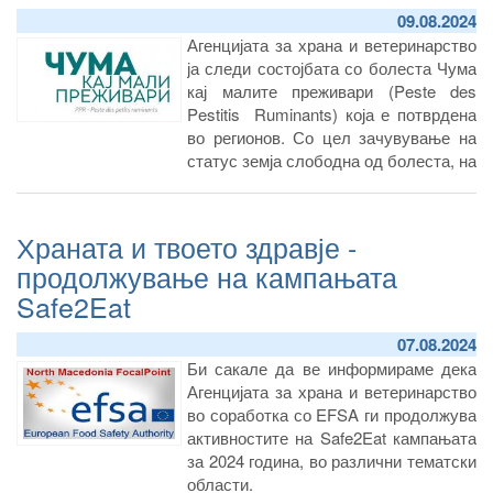
09.08.2024
Агенцијата за храна и ветеринарство
ја следи состојбата со болеста Чума
кај малите преживари (Peste des
Pestitis Ruminants) која е потврдена
во регионов. Со цел зачувување на
статус земја слободна од болеста, на
сила се решенијата за забрана на
увоз и транзит на живи животни
(домашни и диви овци и кози) и
Храната и твоето здравје -
производи и нус производи од
продолжување на кампањата
животинско потекло од регионите
Safe2Eat
каде е потврдена болеста
07.08.2024
Би сакале да ве информираме дека
Агенцијата за храна и ветеринарство
во соработка со EFSA ги продолжува
активностите на Safe2Eat кампањата
за 2024 година, во различни тематски
области.