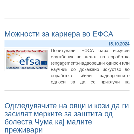
Можности за кариера во ЕФСА
15.10.2024
Почитувани, ЕФСА бара искусен
службеник во делот на соработка
(engagement)/надворешни односи или
научник со докажано искуство во
соработка и/или надворешните
односи за да се приклучи на
Одделението за соработка и
надворешни односи- Engagement and
External Relations Unit (ENREL) како
Одгледувачите на овци и кози да ги
Упатен национален експерт-
засилат мерките за заштита од
Seconded National Expert.
болеста Чума кај малите
преживари