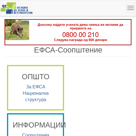
Skip
To
to
na
main
content
Доколку најдете угината дива свиња ве молиме да
пријавите на
0800 00 210
Следува награда од 600 денари
ЕФСА-Соопштение
ОПШТО
За ЕФСА
Национална
структура
ИНФОРМАЦИИ
Соопштенија