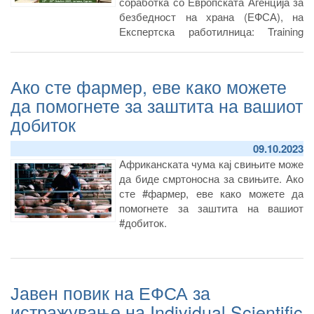
соработка со Европската Агенција за
безбедност на храна (ЕФСА), на
Експертска работилница: Training
Workshop on the ImproRisk model, од
Агенцијата за храна и ветеринарство
активно учество зема и д-р Виктор
Ако сте фармер, еве како можете
Арсов од Секторот за проценка и
да помогнете за заштита на вашиот
комуникација на ризик.
добиток
09.10.2023
Африканската чума кај свињите може
да биде смртоносна за свињите. Ако
сте #фармер, еве како можете да
помогнете за заштита на вашиот
#добиток.
Јавен повик на ЕФСА за
истражување на Individual Scientific