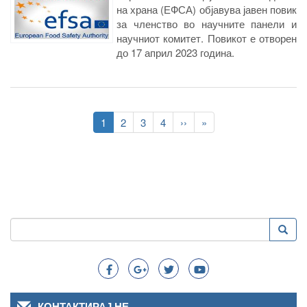
на храна (ЕФСА) објавува јавен повик
за членство во научните панели и
научниот комитет. Повикот е отворен
до 17 април 2023 година.
Pagination
Current
1
Page
2
Page
3
Page
4
Следна
››
Last
»
page
страна
page
Пребарување
Преба
Search
КОНТАКТИРАЈ НЕ