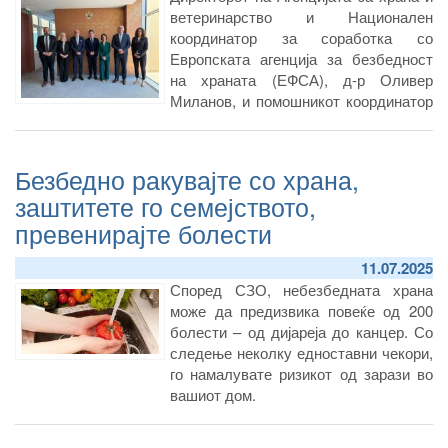
ветеринарство и Национален
координатор за соработка со
Европската агенција за безбедност
на храната (ЕФСА), д-р Оливер
Миланов, и помошникот координатор
и Национален набљудувач во
Мрежата на фокални точки на ЕФСА
за Република Северна Македонија, м-
Безбедно ракувајте со храна,
р Мартин Јошески, од 26 до 28 мај
заштитете го семејството,
2026 година учествуваа на повеќе
превенирајте болести
настани организирани од Европската
агенција за безбедност на храната
11.07.2025
(ЕФСА) и Управата за безбедност на
храна, ветеринарство и
Според СЗО, небезбедната храна
фитосанитарни работи на Црна Гора
може да предизвика повеќе од 200
во Подгорица.
болести – од дијареја до канцер. Со
следење неколку едноставни чекори,
го намалувате ризикот од зарази во
вашиот дом.