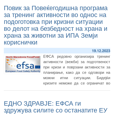
Повик за Повеќегодишна програма
за тренинг активности во однос на
подоготовка при кризни ситуации
во делот на безбедност на храна и
храна за животни за ИПА Земји
кориснички
19.12.2023
ЕФСА редовно организира тренинг
активности (вежби) за подготвеност
при кризи и поврзани активности за
планирање, како да се одговори на
можни итни ситуации. Бидејќи
кризите неможе да се ограничат во
границите на ЕУ, од клучно значење
е да се вклучат претпристапните ЕУ
земји во таквата вежба за
ЕДНО ЗДРАВЈЕ: ЕФСА ги
подготвеност.
здружува силите со останатите ЕУ