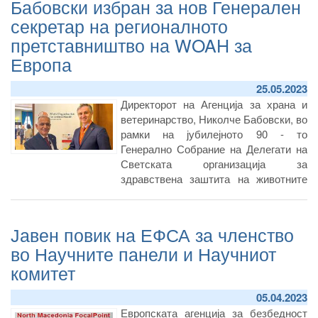
Бабовски избран за нов Генерален
воспоставување на мониторинг на
секретар на регионалното
присуство на Африканска чума кај
претставништво на WOAH за
дивите свињи, изготвување
апликација за пријавување на угинати
Европа
диви свињи.
25.05.2023
Директорот на Агенција за храна и
ветеринарство, Николче Бабовски, во
рамки на јубилејното 90 - то
Генерално Собрание на Делегати на
Светската организација за
здравствена заштита на животните
(WOAH), кое оваа недела се одржува
во Париз, Франција, денес е
едногласно избран за нов Генерален
Јавен повик на ЕФСА за членство
секретар на регионалното
во Научните панели и Научниот
претставништво на WOAH за Европа
комитет
кое е надлежно за вкупно 53 држави.
05.04.2023
Европската агенција за безбедност