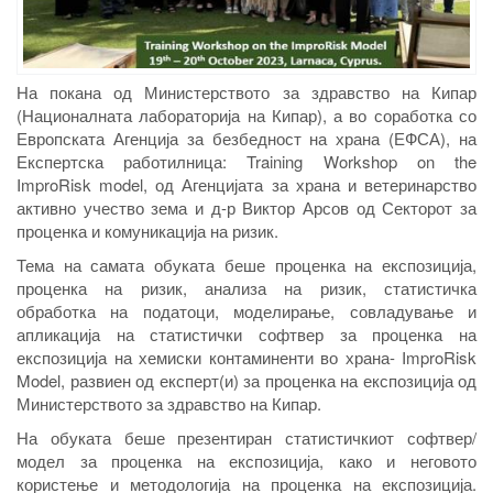
На покана од Министерството за здравство на Кипар
(Националната лабораторија на Кипар), а во соработка со
Европската Агенција за безбедност на храна (ЕФСА), на
Експертска работилница: Training Workshop on the
ImproRisk model, од Агенцијата за храна и ветеринарство
активно учество зема и д-р Виктор Арсов од Секторот за
проценка и комуникација на ризик.
Тема на самата обуката беше проценка на експозиција,
проценка на ризик, анализа на ризик, статистичка
обработка на податоци, моделирање, совладување и
апликација на статистички софтвер за проценка на
експозиција на хемиски контаминенти во храна- ImproRisk
Model, развиен од експерт(и) за проценка на експозиција од
Министерството за здравство на Кипар.
На обуката беше презентиран статистичкиот софтвер/
модел за проценка на експозиција, како и неговото
користење и методологија на проценка на експозиција.