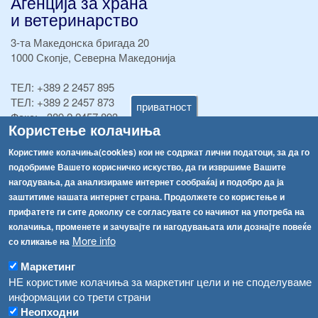
Агенција за храна
и ветеринарство
3-та Македонска бригада 20
1000 Скопје, Северна Македонија
ТЕЛ:
+389 2 2457 895
ТЕЛ:
+389 2 2457 873
приватност
Факс:
+389 2 2457 893
Користење колачиња
Факс:
+389 2 2457 871
info@fva.gov.mk
Користиме колачиња(cookies) кои не содржат лични податоци, за да го
подобриме Вашето корисничко искуство, да ги извршиме Вашите
[АХВ-претходна страна]
нагодувања, да анализираме интернет сообраќај и подобро да ја
Соопштенија
Навигација
заштитиме нашата интернет страна. Продолжете со користење и
прифатете ги сите доколку се согласувате со начинот на употреба на
Република Бугарија ги засили официјалните контроли при увоз на свежо овошје и зеленчук
Архива
колачиња, променете и зачувајте ги нагодувањата или дознајте повеќе
More info
Високите температури ризик од труење со храна, опасни се и за животните
со кликање на
Регистри
Маркетинг
Обрасци
Водата во Гостивар може да се користи како техничка, продолжува испораката на флаширана вода
НЕ користиме колачиња за маркетинг цели и не споделуваме
Забрани
информации со трети страни
Во Гостивар спроведени 70 вонредни контроли
Огласи
Неопходни