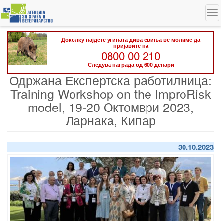
Skip
To
to
na
main
content
Доколку најдете угината дива свиња ве молиме да
пријавите на
0800 00 210
Следува награда од 600 денари
Одржана Експертска работилница:
Training Workshop on the ImproRisk
model, 19-20 Oктомври 2023,
Ларнака, Кипар
30.10.2023