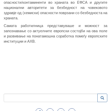
опасности/контаминенти во храната во ЕФСА и другите
национални авторитети за безбедност на човековото
здравје од (хемиски) опасности поврзани со безбедноста на
храната.
Самата работилница представуваше и можност за
запознавање со актуелните европски состојби на ова поле
и развивање на понатамошна соработка помеѓу европските
институции и АХВ.
Пребарување
Преба
Search