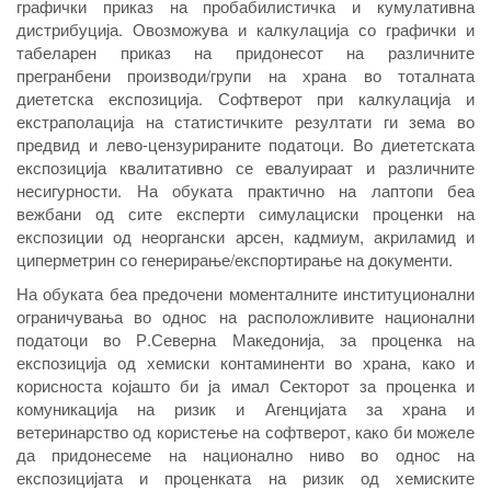
графички приказ на пробабилистичка и кумулативна
дистрибуција. Овозможува и калкулација со графички и
табеларен приказ на придонесот на различните
прегранбени производи/групи на храна во тоталната
диететска експозиција. Софтверот при калкулација и
екстраполација на статистичките резултати ги зема во
предвид и лево-цензурираните податоци. Во диететската
експозиција квалитативно се евалуираат и различните
несигурности. На обуката практично на лаптопи беа
вежбани од сите експерти симулациски проценки на
експозиции од неоргански арсен, кадмиум, акриламид и
циперметрин со генерирање/експортирање на документи.
На обуката беа предочени моменталните институционални
ограничувања во однос на расположливите национални
податоци во Р.Северна Македонија, за проценка на
експозиција од хемиски контаминенти во храна, како и
корисноста којашто би ја имал Секторот за проценка и
комуникација на ризик и Агенцијата за храна и
ветеринарство од користење на софтверот, како би можеле
да придонесеме на национално ниво во однос на
експозицијата и проценката на ризик од хемиските