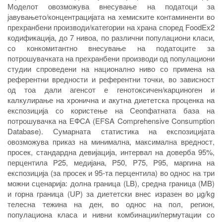
Моделот овозможува внесување на податоци за
јавувањето/концентрацијата на хемиските контаминенти во
прехранбени производи/категории на храна според FoodEx2
кодификација, до 7 нивоа, по различни популациони класи,
со конкомитантно внесување на податоците за
потрошувачката на прехранбени производи од популациони
студии спроведени на национално ниво со примена на
референтни вредности и референтни точки, во зависност
од тоа дали агенсот е генотоксичен/карциноген и
калкулирање на хронична и акутна диететска проценка на
експозиција со користење на Сеопфатната база на
потрошувачка на ЕФСА (EFSA Comprehensive Consumption
Database). Сумарната статистика на експозицијата
овозможува приказ на минимална, максимална вредност,
просек, стандардна девијација, интервал на доверба 95%,
перцентила P25, медијана, P50, P75, P95, маргина на
експозиција (за просек и 95-та перцентила) во однос на три
можни сценарија: долна граница (LB), средна граница (MB)
и горна граница (UP) за диететски внес изразен во µg/kg
телесна тежина на ден, во однос на пол, регион,
популациона класа и нивни комбинации/пермутации со