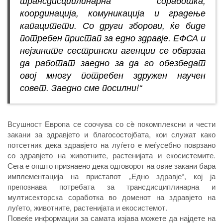
трансдисциплинарна соработка,
координација, комуникација и градење
капацитети. Со други зборови, ќе биде
потребен пристап за едно здравје. ЕФСА и
нејзините сестрински агенции се обврзаа
да работат заедно за да го обезбедат
овој многу потребен здружен научен
совет. Заедно сме посилни!“
Всушност Европа се соочува со сè покомплексни и чести
закани за здравјето и благосостојбата, кои служат како
потсетник дека здравјето на луѓето е меѓусебно поврзано
со здравјето на животните, растенијата и екосистемите.
Сега е општо признаено дека одговорот на овие закани бара
имплементација на пристапот „Едно здравје“, кој ја
препознава потребата за трансдисциплинарна и
мултисекторска соработка во доменот на здравјето на
луѓето, животните, растенијата и екосистемот.
Повеќе информации за самата изјава можете да најдете на