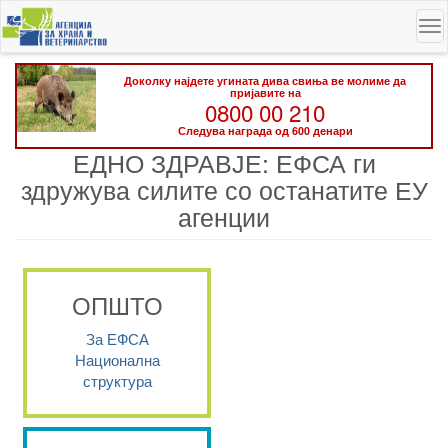
Skip
To
to
na
main
content
Доколку најдете угината дива свиња ве молиме да
пријавите на
0800 00 210
Следува награда од 600 денари
ЕДНО ЗДРАВЈЕ: ЕФСА ги
здружува силите со останатите ЕУ
агенции
ОПШТО
За ЕФСА
Национална
структура