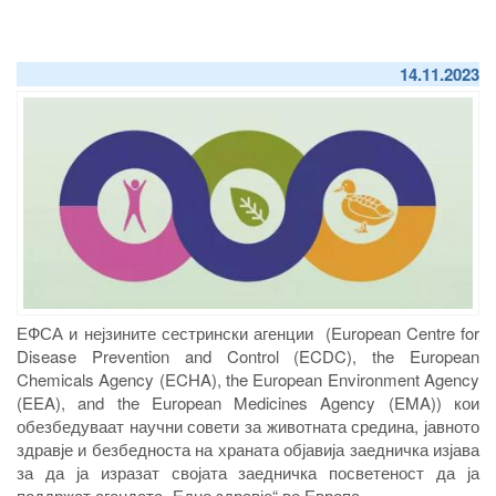
14.11.2023
ЕФСА и нејзините сестрински агенции (European Centre for
Disease Prevention and Control (ECDC), the European
Chemicals Agency (ECHA), the European Environment Agency
(EEA), and the European Medicines Agency (EMA)) кои
обезбедуваат научни совети за животната средина, јавното
здравје и безбедноста на храната објавија заедничка изјава
за да ја изразат својата заедничка посветеност да ја
поддржат агендата „Едно здравје“ во Европа.