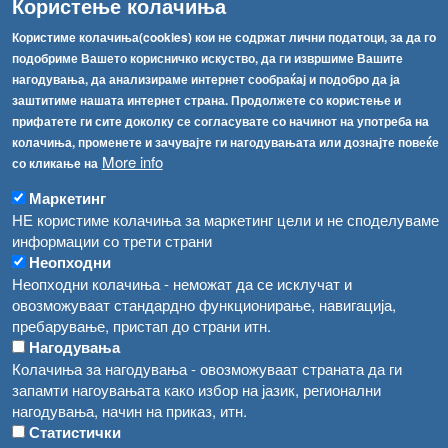
Користење колачиња
info@fva.gov.mk
Користиме колачиња(cookies) кои не содржат лични податоци, за да го
подобриме Вашето корисничко искуство, да ги извршиме Вашите
[АХВ-претходна страна]
нагодувања, да анализираме интернет сообраќај и подобро да ја
Соопштенија
Навигација
заштитиме нашата интернет страна. Продолжете со користење и
Република Бугарија ги засили официјалните контроли при увоз на свежо овошје и зеленчук
прифатете ги сите доколку се согласувате со начинот на употреба на
Архива
колачиња, променете и зачувајте ги нагодувањата или дознајте повеќе
Високите температури ризик од труење со храна, опасни се и за животните
Регистри
More info
со кликање на
Обрасци
Водата во Гостивар може да се користи како техничка, продолжува испораката на флаширана вода
Маркетинг
НЕ користиме колачиња за маркетинг цели и не споделуваме
Забрани
Во Гостивар спроведени 70 вонредни контроли
информации со трети страни
Огласи
Неопходни
Забраната за водата во Гостивар останува на сила, операторите да користат само технички безбедна вода
Неопходни колачиња - неможат да се исклучат и
овозможуваат стандардно функционирање, навигација,
пребарување, пристап до страни итн.
Нагодувања
Колачиња за нагодувања - овозможуваат страната да ги
запамти нагоувањата како избор на јазик, регионални
нагодувања, начин на приказ, итн.
Статистички