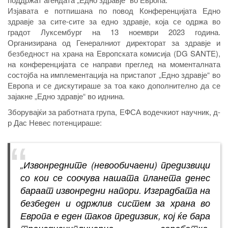
Изјавата е потпишана по повод Конференцијата Едно
здравје за сите-сите за едно здравје, која се одржа во
градот Луксембург на 13 ноември 2023 година.
Организирана од Генералниот директорат за здравје и
безбедност на храна на Европската комисија (DG SANTE),
на конференцијата се направи преглед на моменталната
состојба на имплементација на пристапот „Едно здравје“ во
Европа и се дискутираше за тоа како дополнително да се
зајакне „Едно здравје“ во иднина.
Зборувајќи за работната група, ЕФСА водечкиот научник, д-
р Дас Невес потенцираше:
„Извонредните (невообичаени) предизвици
со кои се соочува нашата планета денес
бараат извонредни напори. Изградбата на
безбеден и одржлив систем за храна во
Европа е еден таков предизвик, кој ќе бара