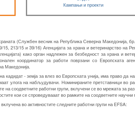
Кампањи и проекти
храната (Службен весник на Република Северна Македонија, бр.
 129/15, 213/15 и 39/16) Агенцијата за храна и ветеринарство на Р
генцијата) како орган надлежен за безбедност за храна и вет
онален координатор за работи поврзани со Европската аген
на Македонија.
на кадидат - земја за влез во Европската унија, има право да н
имаат улога на набљудувачи. Номинираните претставници во ра
те на соодветните работни групи, вклучени се во мрежата за ра
стите кои се спроведувааат во рамките на соодветните научни
е вклучена во активностите следните работни групи на EFSA: