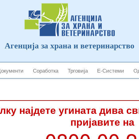
Агенција за храна и ветеринарство
Документи
Соработка
Трговија
Е-Системи
Од
лку најдете угината дива с
пријавите на