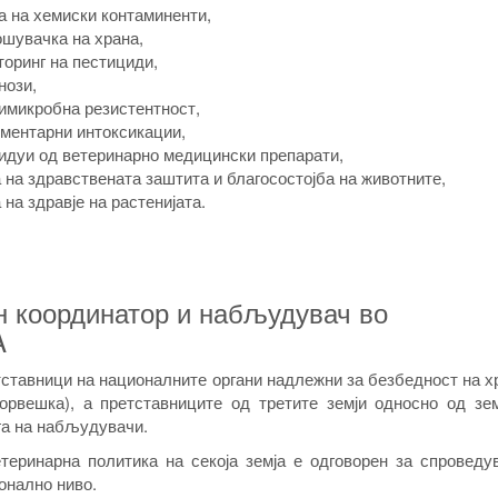
а на хемиски контаминенти,
ошувачка на храна,
оринг на пестициди,
нози,
имикробна резистентност,
ментарни интоксикации,
идуи од ветеринарно медицински препарати,
 на здравствената заштита и благосостојба на животните,
на здравје на растенијата.
н координатор и набљудувач во
A
ставници на националните органи надлежни за безбедност на х
орвешка), а претставниците од третите земји односно од зем
га на набљудувачи.
теринарна политика на секоја земја е одговорен за спроведу
онално ниво.