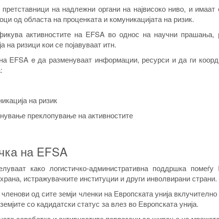
претставници на надлежни органи на највисоко ниво, и имаат 
ци од областа на проценката и комуникацијата на ризик.
фикува активностите на EFSA во однос на научни прашања, 
 на ризици кои се појавуваат итн.
на EFSA e да разменуваат информации, ресурси и да ги коорд
:
икација на ризик
егнување преклопување на активностите
очка на EFSA
луваат како логистичко-административна поддршка помеѓу
храна, истражувачките институции и други инволвирани страни.
членови од сите земји членки на Европската унија вклучителн
емјите со кадидатски статус за влез во Европската унија.
ната соработка и активностите поврезани со ширење на мрежат