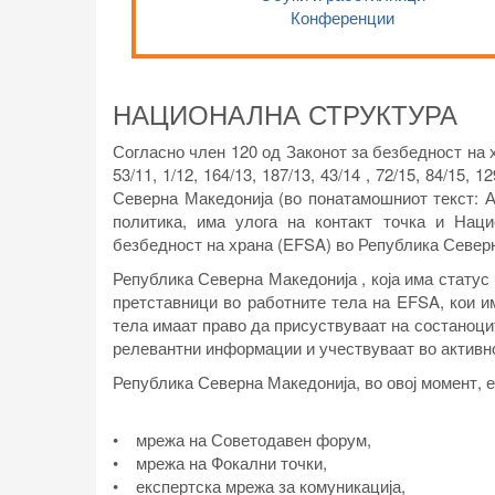
Конференции
НАЦИОНАЛНА СТРУКТУРА
Согласно член 120 од Законот за безбедност на 
53/11, 1/12, 164/13, 187/13, 43/14 , 72/15, 84/15,
Северна Македонија (во понатамошниот текст: А
политика, има улога на контакт точка и Наци
безбедност на храна (EFSA) во Република Север
Република Северна Македонија , која има статус 
претставници во работните тела на EFSA, кои 
тела имаат право да присуствуваат на состаноци
релевантни информации и учествуваат во активно
Република Северна Македонија, во овој момент, 
• мрежа на Советодавен форум,
• мрежа на Фокални точки,
• експертска мрежа за комуникација,