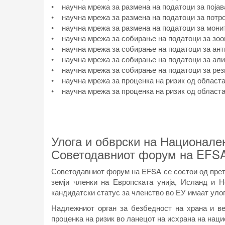
• научна мрежа за размена на податоци за појав
• научна мрежа за размена на податоци за потр
• научна мрежа за размена на податоци за монит
• научна мрежа за собирање на податоци за зоо
• научна мрежа за собирање на податоци за ант
• научна мрежа за собирање на податоци за али
• научна мрежа за собирање на податоци за рез
• научна мрежа за проценка на ризик од областа
• научна мрежа за проценка на ризик од областа 
Улога и обврски на Национале
Советодавниот форум на EFS
Советодавниот форум на EFSA се состои од прет
земји членки на Европската унија, Исланд и Н
кандидатски статус за членство во ЕУ имаат уло
Надлежниот орган за безбедност на храна и ве
проценка на ризик во ланецот на исхрана на наци