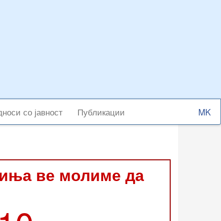
Select
носи со јавност
Публикации
your
langu
виња ве молиме да