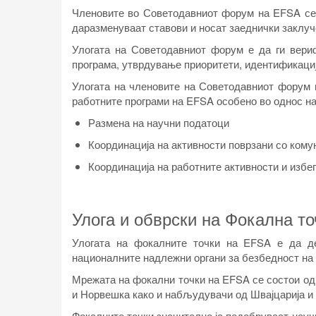
Членовите во Советодавниот форум на EFSA се 
даразменуваат ставови и носат заеднички заклучо
Улогата на Советодавниот форум е да ги вери
програма, утврдување приоритети, идентификација
Улогата на членовите на Советодавниот форум 
работните програми на EFSA особено во однос на
Размена на научни податоци
Координација на активности поврзани со комун
Координација на работните активности и изб
Улога и обврски на Фокална т
Улогата на фокалните точки на EFSA е да де
националните надлежни органи за безбедност на 
Мрежата на фокални точки на EFSA се состои од 
и Норвешка како и набљудувачи од Швајцарија и з
Фокалните точки значително ја подобруваат науч