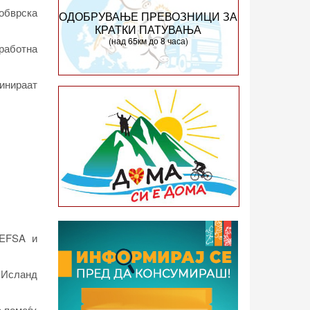
обврска
ОДОБРУВАЊЕ ПРЕВОЗНИЦИ ЗА
КРАТКИ ПАТУВАЊА
(над 65км до 8 часа)
работна
инираат
 EFSA и
о Исланд
а помеѓу