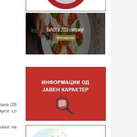
рана (28
јите со
вање на