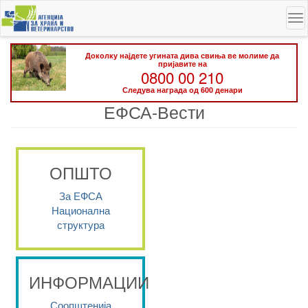
Skip
To
to
na
main
content
Доколку најдете угината дива свиња ве молиме да
пријавите на
0800 00 210
Следува награда од 600 денари
ЕФСА-Вести
ОПШТО
За ЕФСА
Национална
структура
ИНФОРМАЦИИ
Соопштенија