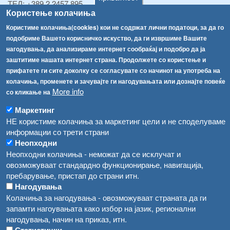
ТЕЛ:
+389 2 2457 895
Користење колачиња
ТЕЛ:
+389 2 2457 873
Факс:
+389 2 2457 893
Користиме колачиња(cookies) кои не содржат лични податоци, за да го
Факс:
+389 2 2457 871
подобриме Вашето корисничко искуство, да ги извршиме Вашите
info@fva.gov.mk
нагодувања, да анализираме интернет сообраќај и подобро да ја
заштитиме нашата интернет страна. Продолжете со користење и
[АХВ-претходна страна]
прифатете ги сите доколку се согласувате со начинот на употреба на
Соопштенија
Навигација
колачиња, променете и зачувајте ги нагодувањата или дознајте повеќе
More info
со кликање на
Република Бугарија ги засили официјалните контроли при увоз на свежо овошје и зеленчук
Архива
Маркетинг
Високите температури ризик од труење со храна, опасни се и за животните
Регистри
НЕ користиме колачиња за маркетинг цели и не споделуваме
информации со трети страни
Обрасци
Водата во Гостивар може да се користи како техничка, продолжува испораката на флаширана вода
Неопходни
Забрани
Неопходни колачиња - неможат да се исклучат и
Во Гостивар спроведени 70 вонредни контроли
овозможуваат стандардно функционирање, навигација,
Огласи
пребарување, пристап до страни итн.
Забраната за водата во Гостивар останува на сила, операторите да користат само технички безбедна вода
Нагодувања
Колачиња за нагодувања - овозможуваат страната да ги
запамти нагоувањата како избор на јазик, регионални
нагодувања, начин на приказ, итн.