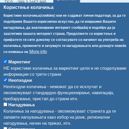
ТЕЛ:
+389 2 2457 895
Користење колачиња
ТЕЛ:
+389 2 2457 873
Факс:
+389 2 2457 893
Користиме колачиња(cookies) кои не содржат лични податоци, за да го
Факс:
+389 2 2457 871
подобриме Вашето корисничко искуство, да ги извршиме Вашите
info@fva.gov.mk
нагодувања, да анализираме интернет сообраќај и подобро да ја
заштитиме нашата интернет страна. Продолжете со користење и
[АХВ-претходна страна]
прифатете ги сите доколку се согласувате со начинот на употреба на
Соопштенија
Навигација
колачиња, променете и зачувајте ги нагодувањата или дознајте повеќе
More info
со кликање на
Република Бугарија ги засили официјалните контроли при увоз на свежо овошје и зеленчук
Архива
Маркетинг
Високите температури ризик од труење со храна, опасни се и за животните
Регистри
НЕ користиме колачиња за маркетинг цели и не споделуваме
информации со трети страни
Обрасци
Водата во Гостивар може да се користи како техничка, продолжува испораката на флаширана вода
Неопходни
Забрани
Неопходни колачиња - неможат да се исклучат и
Во Гостивар спроведени 70 вонредни контроли
овозможуваат стандардно функционирање, навигација,
Огласи
пребарување, пристап до страни итн.
Забраната за водата во Гостивар останува на сила, операторите да користат само технички безбедна вода
Нагодувања
Колачиња за нагодувања - овозможуваат страната да ги
запамти нагоувањата како избор на јазик, регионални
нагодувања, начин на приказ, итн.