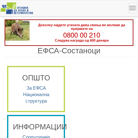
Skip
To
to
na
main
content
Доколку најдете угината дива свиња ве молиме да
пријавите на
0800 00 210
Следува награда од 600 денари
ЕФСА-Состаноци
ОПШТО
За ЕФСА
Национална
структура
ИНФОРМАЦИИ
Соопштенија