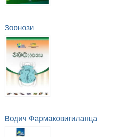
Зоонози
Водич Фармаковигиланца