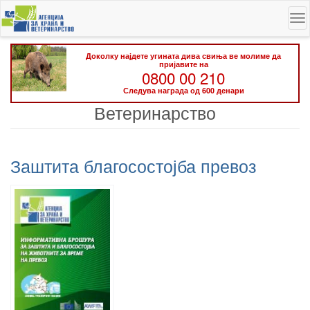
Skip
To
to
na
main
content
Доколку најдете угината дива свиња ве молиме да
пријавите на
0800 00 210
Следува награда од 600 денари
Ветеринарство
Заштита благосостојба превоз