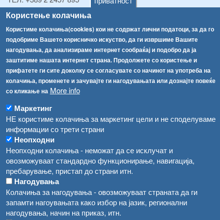
приватност
ТЕЛ:
+389 2 2457 873
Користење колачиња
Факс:
+389 2 2457 893
Користиме колачиња(cookies) кои не содржат лични податоци, за да го
Факс:
+389 2 2457 871
подобриме Вашето корисничко искуство, да ги извршиме Вашите
info@fva.gov.mk
нагодувања, да анализираме интернет сообраќај и подобро да ја
заштитиме нашата интернет страна. Продолжете со користење и
[АХВ-претходна страна]
прифатете ги сите доколку се согласувате со начинот на употреба на
Соопштенија
Навигација
колачиња, променете и зачувајте ги нагодувањата или дознајте повеќе
Република Бугарија ги засили официјалните контроли при увоз на свежо овошје и зеленчук
More info
со кликање на
Архива
Високите температури ризик од труење со храна, опасни се и за животните
Маркетинг
Регистри
НЕ користиме колачиња за маркетинг цели и не споделуваме
Обрасци
Водата во Гостивар може да се користи како техничка, продолжува испораката на флаширана вода
информации со трети страни
Забрани
Неопходни
Во Гостивар спроведени 70 вонредни контроли
Неопходни колачиња - неможат да се исклучат и
Огласи
овозможуваат стандардно функционирање, навигација,
Забраната за водата во Гостивар останува на сила, операторите да користат само технички безбедна вода
пребарување, пристап до страни итн.
Нагодувања
Колачиња за нагодувања - овозможуваат страната да ги
запамти нагоувањата како избор на јазик, регионални
нагодувања, начин на приказ, итн.