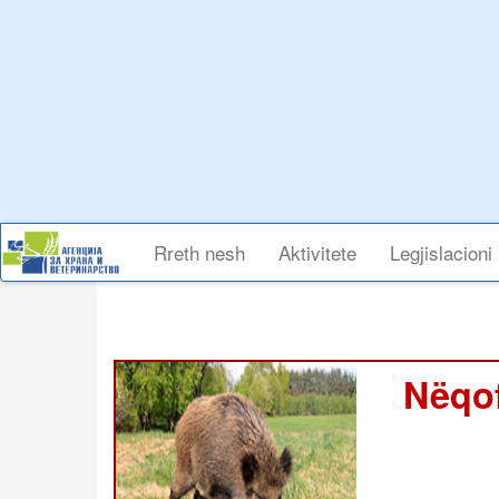
Skip
to
main
content
Main
Rreth nesh
Aktivitete
Legjislacioni
navigation
Nëqof