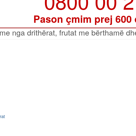
0800 00 
Pason çmim prej 600
ime nga drithërat, frutat me bërthamë dh
rat