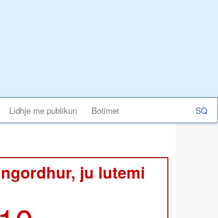
Select
Lidhje me publikun
Botimet
your
langu
 ngordhur, ju lutemi