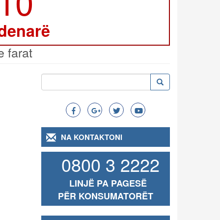
210
 denarë
e farat
Kërko
Kërko
Search
NA KONTAKTONI
0800 3 2222
LINJË PA PAGESË
PËR KONSUMATORËT