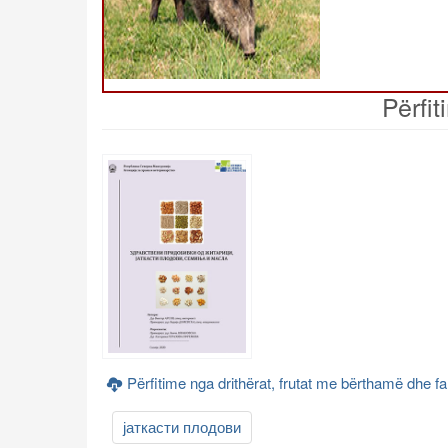
Përfit
Përfitime nga drithërat, frutat me bërthamë dhe fa
јаткасти плодови