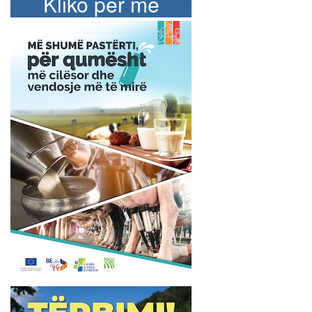
Kliko per me
shume