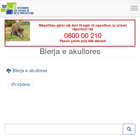
Skip
To
to
na
main
content
Nëqoftëse gjeni një derr të egër të ngordhur, ju lutemi
raportoni tek
0800 00 210
Pason çmim prej 600 denarë
Blerja e akullores
Blerja e akullores
Исхрана
Kërko
Kërko
Search