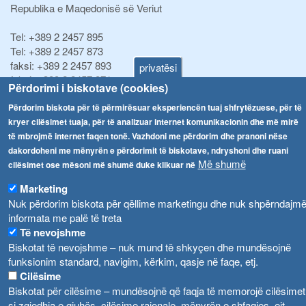
Republika e Maqedonisë së Veriut
Tel:
+389 2 2457 895
Tel:
+389 2 2457 873
faksi:
+389 2 2457 893
privatësi
faksi:
+389 2 2457 871
Përdorimi i biskotave (cookies)
info@fva.gov.mk
Përdorim biskota për të përmirësuar eksperiencën tuaj shfrytëzuese, për të
kryer cilësimet tuaja, për të analizuar internet komunikacionin dhe më mirë
Njoftime
Navigimi
të mbrojmë internet faqen tonë. Vazhdoni me përdorim dhe pranoni nëse
Република Бугарија ги засили официјалните контроли при увоз на свежо овошје и зеленчук
dakordoheni me mënyrën e përdorimit të biskotave, ndryshoni dhe ruani
Arkivi
Më shumë
cilësimet ose mësoni më shumë duke klikuar në
Високите температури ризик од труење со храна, опасни се и за животните
Regjistrat
Marketing
Formularë
Водата во Гостивар може да се користи како техничка, продолжува испораката на флаширана вода
Nuk përdorim biskota për qëllime marketingu dhe nuk shpërndajm
Ndalesa
informata me palë të treta
Во Гостивар спроведени 70 вонредни контроли
Të nevojshme
Shpalljet
Biskotat të nevojshme – nuk mund të shkyçen dhe mundësojnë
Забраната за водата во Гостивар останува на сила, операторите да користат само технички безбедна вода
funksionim standard, navigim, kërkim, qasje në faqe, etj.
Cilësime
Biskotat për cilësime – mundësojnë që faqja të memorojë cilësimet
si zgjedhja e gjuhës, cilësime rajonale, mënyrën e shfaqjes, ejt.