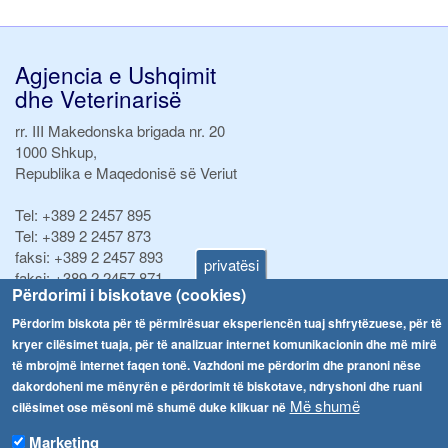
Agjencia e Ushqimit
dhe Veterinarisë
rr. III Makedonska brigada nr. 20
1000 Shkup,
Republika e Maqedonisë së Veriut
Tel:
+389 2 2457 895
Tel:
+389 2 2457 873
faksi:
+389 2 2457 893
privatësi
faksi:
+389 2 2457 871
Përdorimi i biskotave (cookies)
info@fva.gov.mk
Përdorim biskota për të përmirësuar eksperiencën tuaj shfrytëzuese, për të
Njoftime
Navigimi
kryer cilësimet tuaja, për të analizuar internet komunikacionin dhe më mirë
të mbrojmë internet faqen tonë. Vazhdoni me përdorim dhe pranoni nëse
Република Бугарија ги засили официјалните контроли при увоз на свежо овошје и зеленчук
Arkivi
dakordoheni me mënyrën e përdorimit të biskotave, ndryshoni dhe ruani
Më shumë
cilësimet ose mësoni më shumë duke klikuar në
Високите температури ризик од труење со храна, опасни се и за животните
Regjistrat
Marketing
Formularë