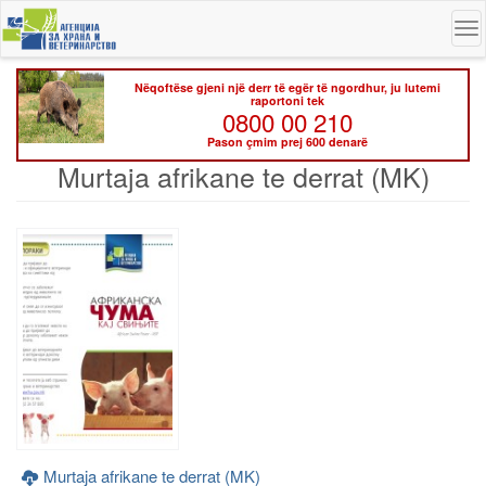
Skip
To
to
na
main
content
Nëqoftëse gjeni një derr të egër të ngordhur, ju lutemi
raportoni tek
0800 00 210
Pason çmim prej 600 denarë
Murtaja afrikane te derrat (MK)
Murtaja afrikane te derrat (MK)