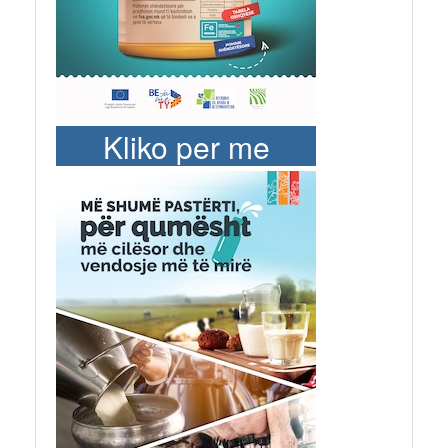
Kliko per me
shume