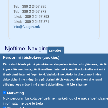
Tel:
+389 2 2457 895
Tel:
+389 2 2457 873
faksi:
+389 2 2457 893
faksi:
+389 2 2457 871
info@fva.gov.mk
Njoftime
Navigimi
privatësi
Високите температури ризик од труење со храна, опасни се и за животните
Përdorimi i biskotave (cookies)
Водата во Гостивар може да се користи како техничка, продолжува испораката на флаширана вода
Përdorim biskota për të përmirësuar eksperiencën tuaj shfrytëzuese, për të
Arkivi
kryer cilësimet tuaja, për të analizuar internet komunikacionin dhe më mirë
Во Гостивар спроведени 70 вонредни контроли
Regjistrat
të mbrojmë internet faqen tonë. Vazhdoni me përdorim dhe pranoni nëse
dakordoheni me mënyrën e përdorimit të biskotave, ndryshoni dhe ruani
Formularë
Забраната за водата во Гостивар останува на сила, операторите да користат само технички безбедна вода
Më shumë
cilësimet ose mësoni më shumë duke klikuar në
Ndalesa
Забранета за пиење водата од гостиварскиот водовод
Marketing
Shpalljet
Nuk përdorim biskota për qëllime marketingu dhe nuk shpërndajm
informata me palë të treta