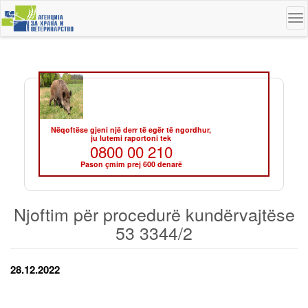
Skip
To
to
na
main
content
Nëqoftëse gjeni një derr të egër të ngordhur,
ju lutemi raportoni tek
0800 00 210
Pason çmim prej 600 denarë
Njoftim për procedurë kundërvajtëse
53 3344/2
28.12.2022