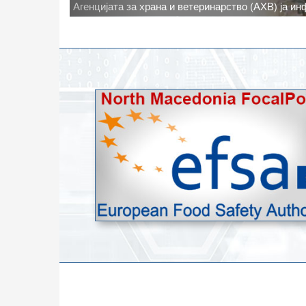
Новото најавено зголемување на дневните темпе
степени, ги зголемува ризиците од појава на тру