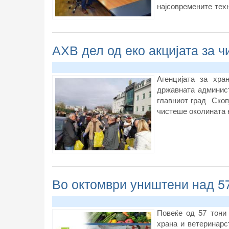
најсовремените тех
при имплементирање
и здравствената за
АХВ дел од еко акцијата за 
Агенцијата за хра
државната админист
главниот град Скоп
чистеше околината 
Во октомври уништени над 5
Повеќе од 57 тони
храна и ветеринарс