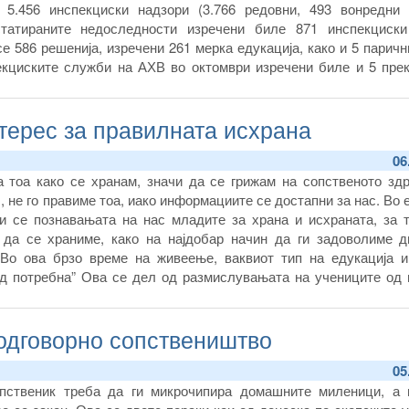
 5.456 инспекциски надзори (3.766 редовни, 493 вонредни 
статираните недоследности изречени биле 871 инспекциски
е 586 решенија, изречени 261 мерка едукација, како и 5 паричн
екциските служби на АХВ во октомври изречени биле и 5 пре
терес за правилната исхрана
06
 тоа како се хранам, значи да се грижам на сопственото здра
, не го правиме тоа, иако информациите се достапни за нас. Во 
и се познавањата на нас младите за храна и исхраната, за т
 да се храниме, како на најдобар начин да ги задоволиме д
 Во ова брзо време на живеење, ваквиот тип на едукација и
од потребна” Ова се дел од размислувањата на учениците од 
ои присуствуваа на промоцијата на брошурите за правилна и
 за тоа како да ја читаме и користиме нутритивната табела на е
одговорно сопствеништво
оизводи, која се одржа во Агенцијата за храна и ветеринарство.
05
опственик треба да ги микрочипира домашните миленици, а 