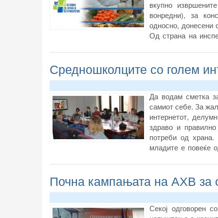
вкупно извршените
вонредни), за кон
односно, донесени с
Од страна на инсп
пријави.
Средношколците со голем ин
Да водам сметка за
самиот себе. За жал
интернетот, делумн
здраво и правилно
потреби од храна.
младите е повеќе 
средни училишта к
труењата со храна и
Почна кампањата на АХВ за 
на прехранбените пр
Секој одговорен с