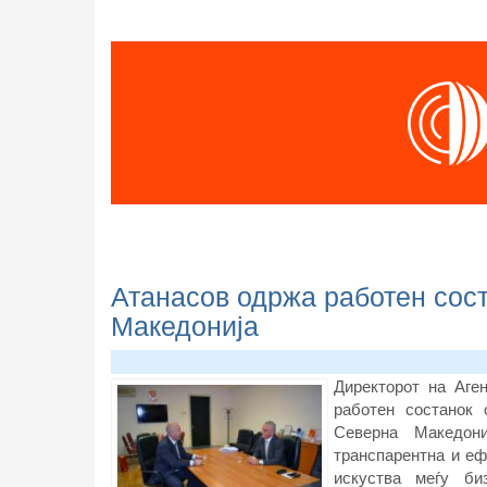
Атанасов одржа работен сост
Македонија
Директорот на Аге
работен состанок 
Северна Македони
транспарентна и еф
искуства меѓу би