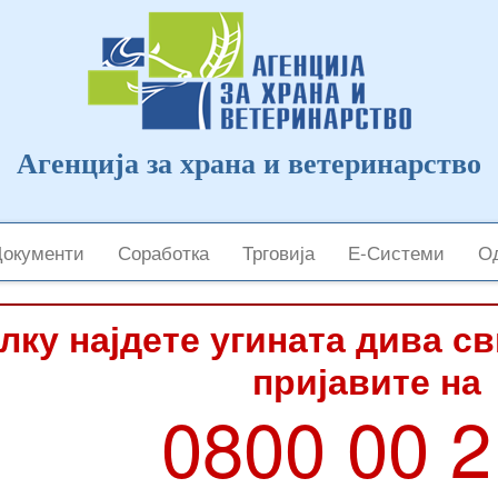
Агенција за храна и ветеринарство
Документи
Соработка
Трговија
Е-Системи
Од
лку најдете угината дива с
пријавите на
0800 00 