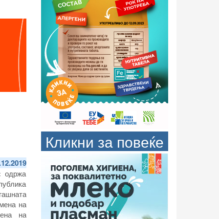
Кликни за повеќе
.12.2019
с одржа
публика
гашната
мена на
мена на