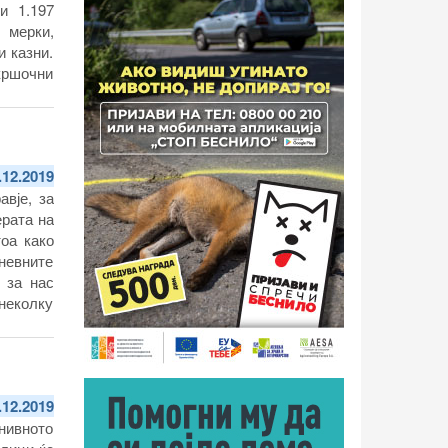
и 1.197
 мерки,
и казни.
кршочни
.12.2019
вје, за
ерата на
оа како
невните
 за нас
неколку
схрана,
тикетите
.12.2019
нивното