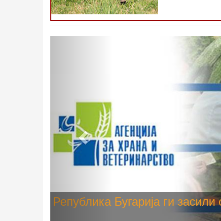
Претходно
Високите температури ризик од
животните