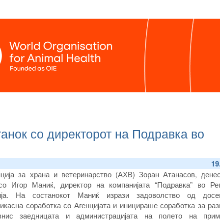
анок со директорот на Подравка во
19
нција за храна и ветеринарство (АХВ) Зоран Атанасов, дене
со Игор Маниќ, директор на компанијата “Подравка” во Ре
ја. На состанокот Маниќ изрази задоволство од досе
икасна соработка со Агенцијата и иницираше соработка за раз
знис заедницата и администрацијата на полето на при