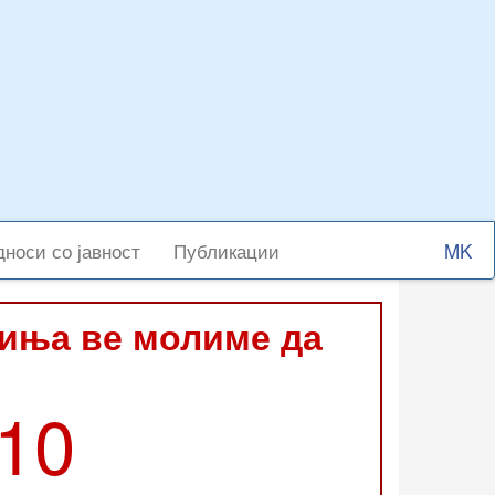
Select
носи со јавност
Публикации
your
langu
виња ве молиме да
210