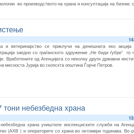
нологии во производството на храна и консултација на бизнис 
 на новите европски регулативи од областа на безбедноста на
штита на животните во националното законодавство.
чистење
14
на и ветеринарство се приклучи на денешната еко акција 
рација заедно со граѓанското здружение „Не биди ѓубре“ го 
је. Вработените од Агенцијата со неколку други државни инсти
на месноста Јурија во скопскта општина Ѓорче Петров.
7 тони небезбедна храна
13
 небезбедна храна уништиле инспекциските служби на Агенци
тво (АХВ ) и операторите со храна во октомври годинава. Во 