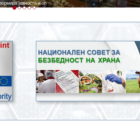
ратури, кое според метеоролозите во одредени региони ќе дости
ење со храна.