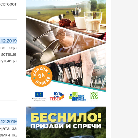
секторот
 храната
.12.2019
во која
чистеше
туции ја
.12.2019
јата за
рамки на