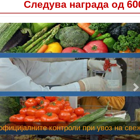
Следува награда од 60
 труење со храна, опасни се и за