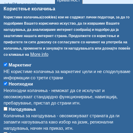
info@fva.gov.mk
Користење колачиња
[АХВ-претходна страна]
Користиме колачиња(cookies) кои не содржат лични податоци, за да го
Соопштенија
Навигација
подобриме Вашето корисничко искуство, да ги извршиме Вашите
нагодувања, да анализираме интернет сообраќај и подобро да ја
Република Бугарија ги засили официјалните контроли при увоз на свежо овошје и зеленчук
Архива
заштитиме нашата интернет страна. Продолжете со користење и
прифатете ги сите доколку се согласувате со начинот на употреба на
Високите температури ризик од труење со храна, опасни се и за животните
Регистри
колачиња, променете и зачувајте ги нагодувањата или дознајте повеќе
More info
Обрасци
со кликање на
Водата во Гостивар може да се користи како техничка, продолжува испораката на флаширана вода
Забрани
Маркетинг
Во Гостивар спроведени 70 вонредни контроли
НЕ користиме колачиња за маркетинг цели и не споделуваме
Огласи
информации со трети страни
Забраната за водата во Гостивар останува на сила, операторите да користат само технички безбедна вода
Неопходни
Неопходни колачиња - неможат да се исклучат и
овозможуваат стандардно функционирање, навигација,
пребарување, пристап до страни итн.
Нагодувања
Колачиња за нагодувања - овозможуваат страната да ги
запамти нагоувањата како избор на јазик, регионални
нагодувања, начин на приказ, итн.