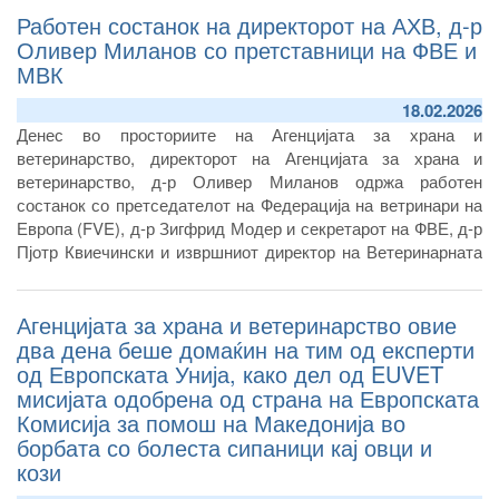
Работен состанок на директорот на АХВ, д-р
животот.
Оливер Миланов со претставници на ФВЕ и
МВК
18.02.2026
Денес во просториите на Агенцијата за храна и
ветеринарство, директорот на Агенцијата за храна и
ветеринарство, д-р Оливер Миланов одржа работен
состанок со претседателот на Федерација на ветринари на
Европа
(FVE)
, д-р Зигфрид Модер и секретарот на ФВЕ, д-р
Пјотр Квиечински и извршниот директор на Ветеринарната
комора на Република Северна Македонија, д-р Томислав
Николовски и претседателот на Ветеринарната комора на
Агенцијата за храна и ветеринарство овие
Република Македонија, д-р Жарко Михајлоски.
<
два дена беше домаќин на тим од експерти
од Европската Унија, како дел од EUVET
мисијата одобрена од страна на Европската
Комисија за помош на Македонија во
борбата со болеста сипаници кај овци и
кози