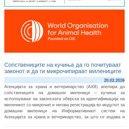
Сопствениците на кучиња да го почитуваат
законот и да ги микрочипираат милениците
20.02.2026
Агенцијата за храна и ветеринарство (АХВ) апелира до
сопствениците на домашни миленици – кучиња за
исполнување на законската обврска за идентификација на
миленикот со микрочип и негова регистрација во модулот за
домашни миленици на Информативниот систем на
Агенцијата за храна и ветеринарство, за што се издава и
пасош за домашен миленик. Апликацијата на микрочипот е
еднократна, односно, миленикот чипот го носи до крајот на