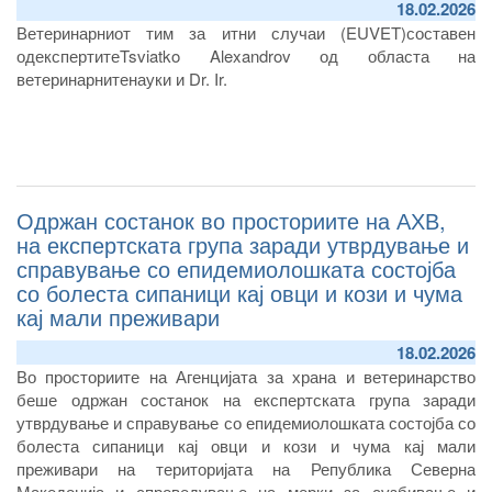
18.02.2026
Ветеринарниот тим за итни случаи
(EUVET)
составен
од
експерти
те
Tsviatko Alexandrov од областа на
ветеринарнитенауки
и Dr. Ir.
Одржан состанок во просториите на АХВ,
на експертската група заради утврдување и
справување со епидемиолошката состојба
со болеста сипаници кај овци и кози и чума
кај мали преживари
18.02.2026
Во просториите на Агенцијата за храна и ветеринарство
беше одржан состанок на експертската група заради
утврдување и справување со епидемиолошката состојба со
болеста сипаници кај овци и кози и чума кај мали
преживари на територијата на Република Северна
Македонија и спроведување на мерки за сузбивање и