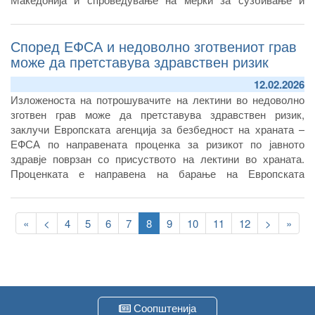
искоренување на болестите.
Според ЕФСА и недоволно зготвениот грав
може да претставува здравствен ризик
12.02.2026
Изложеноста на потрошувачите на лектини во недоволно
зготвен грав може да претставува здравствен ризик,
заклучи Европската агенција за безбедност на храната –
ЕФСА по направената проценка за ризикот по јавното
здравје поврзан со присуството на лектини во храната.
Проценката е направена на барање на Европската
комисија, во контекст на болестите кои се пренесуваат
преку храна, а се поврзани со консумирање сирови или
Pagination
недоволно зготвени мешункасти плодови од страна на
First
«
Previous
<
Page
4
Page
5
Page
6
Page
7
Current
8
Page
9
Page
10
Page
11
Page
12
Следна
>
Last
»
потрошувачите, најголем дел од оние кои користат диети
page
page
page
страна
page
базирани на сирови или минимално зготвени растенија.
Соопштенија