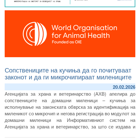
Сопствениците на кучиња да го почитуваат
законот и да ги микрочипираат милениците
20.02.2026
Агенцијата за храна и ветеринарство (АХВ) апелира до
сопствениците на домашни миленици – кучиња за
исполнување на законската обврска за идентификација на
миленикот со микрочип и негова регистрација во модулот за
домашни миленици на Информативниот систем на
Агенцијата за храна и ветеринарство, за што се издава и
пасош за домашен миленик. Апликацијата на микрочипот е
еднократна, односно, миленикот чипот го носи до крајот на