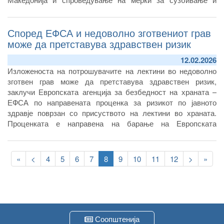
искоренување на болестите.
Според ЕФСА и недоволно зготвениот грав
може да претставува здравствен ризик
12.02.2026
Изложеноста на потрошувачите на лектини во недоволно
зготвен грав може да претставува здравствен ризик,
заклучи Европската агенција за безбедност на храната –
ЕФСА по направената проценка за ризикот по јавното
здравје поврзан со присуството на лектини во храната.
Проценката е направена на барање на Европската
комисија, во контекст на болестите кои се пренесуваат
преку храна, а се поврзани со консумирање сирови или
Pagination
недоволно зготвени мешункасти плодови од страна на
First
«
Previous
<
Page
4
Page
5
Page
6
Page
7
Current
8
Page
9
Page
10
Page
11
Page
12
Следна
>
Last
»
потрошувачите, најголем дел од оние кои користат диети
page
page
page
страна
page
базирани на сирови или минимално зготвени растенија.
Соопштенија