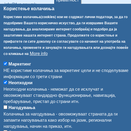
info@fva.gov.mk
Користење колачиња
[АХВ-претходна страна]
Користиме колачиња(cookies) кои не содржат лични податоци, за да го
Соопштенија
Навигација
подобриме Вашето корисничко искуство, да ги извршиме Вашите
нагодувања, да анализираме интернет сообраќај и подобро да ја
Република Бугарија ги засили официјалните контроли при увоз на свежо овошје и зеленчук
Архива
заштитиме нашата интернет страна. Продолжете со користење и
прифатете ги сите доколку се согласувате со начинот на употреба на
Високите температури ризик од труење со храна, опасни се и за животните
Регистри
колачиња, променете и зачувајте ги нагодувањата или дознајте повеќе
More info
Обрасци
со кликање на
Водата во Гостивар може да се користи како техничка, продолжува испораката на флаширана вода
Забрани
Маркетинг
Во Гостивар спроведени 70 вонредни контроли
НЕ користиме колачиња за маркетинг цели и не споделуваме
Огласи
информации со трети страни
Забраната за водата во Гостивар останува на сила, операторите да користат само технички безбедна вода
Неопходни
Неопходни колачиња - неможат да се исклучат и
овозможуваат стандардно функционирање, навигација,
пребарување, пристап до страни итн.
Нагодувања
Колачиња за нагодувања - овозможуваат страната да ги
запамти нагоувањата како избор на јазик, регионални
нагодувања, начин на приказ, итн.