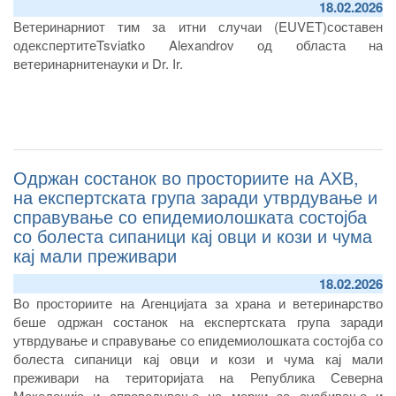
18.02.2026
Ветеринарниот тим за итни случаи
(EUVET)
составен
од
експерти
те
Tsviatko Alexandrov од областа на
ветеринарнитенауки
и Dr. Ir.
Одржан состанок во просториите на АХВ,
на експертската група заради утврдување и
справување со епидемиолошката состојба
со болеста сипаници кај овци и кози и чума
кај мали преживари
18.02.2026
Во просториите на Агенцијата за храна и ветеринарство
беше одржан состанок на експертската група заради
утврдување и справување со епидемиолошката состојба со
болеста сипаници кај овци и кози и чума кај мали
преживари на територијата на Република Северна
Македонија и спроведување на мерки за сузбивање и