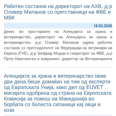
Работен состанок на директорот на АХВ, д-р
животот.
Оливер Миланов со претставници на ФВЕ и
МВК
18.02.2026
Денес во просториите на Агенцијата за храна и
ветеринарство, директорот на Агенцијата за храна и
ветеринарство, д-р Оливер Миланов одржа работен
состанок со претседателот на Федерација на ветринари на
Европа
(FVE)
, д-р Зигфрид Модер и секретарот на ФВЕ, д-р
Пјотр Квиечински и извршниот директор на Ветеринарната
комора на Република Северна Македонија, д-р Томислав
Николовски и претседателот на Ветеринарната комора на
Агенцијата за храна и ветеринарство овие
Република Македонија, д-р Жарко Михајлоски.
<
два дена беше домаќин на тим од експерти
од Европската Унија, како дел од EUVET
мисијата одобрена од страна на Европската
Комисија за помош на Македонија во
борбата со болеста сипаници кај овци и
кози