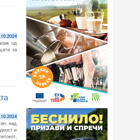
.10.2024
изик од
цата за
ата
.10.2024
ан, над
дност и
етокот,