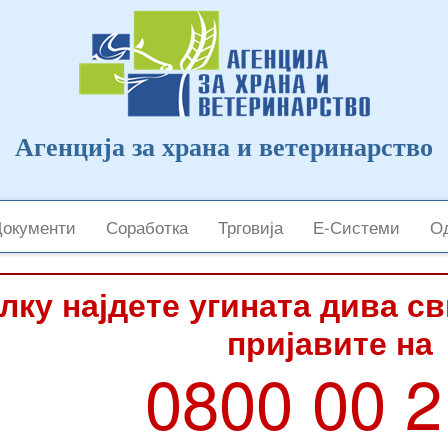
Агенција за храна и ветеринарство
Документи
Соработка
Трговија
Е-Системи
Од
лку најдете угината дива с
пријавите на
0800 00 