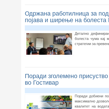
Одржана работилница за под
појава и ширење на болеста
Детално дефинирањ
болеста чума кај 
стратегии за превен
Поради зголемено присуство 
во Гостивар
Поради добиени по
максимално дозвол
квалитет на водата