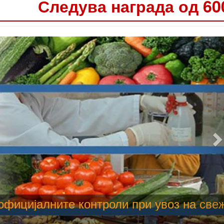
Следува награда од 60
 труење со храна, опасни се и за