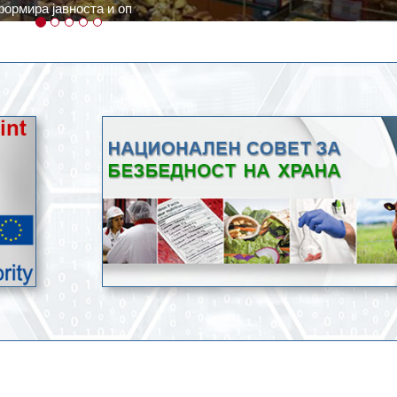
ратури, кое според метеоролозите во одредени региони ќе дости
ење со храна.