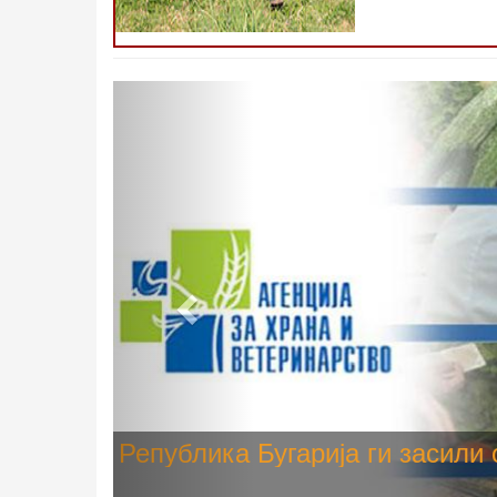
Претходно
Високите температури ризик од
животните