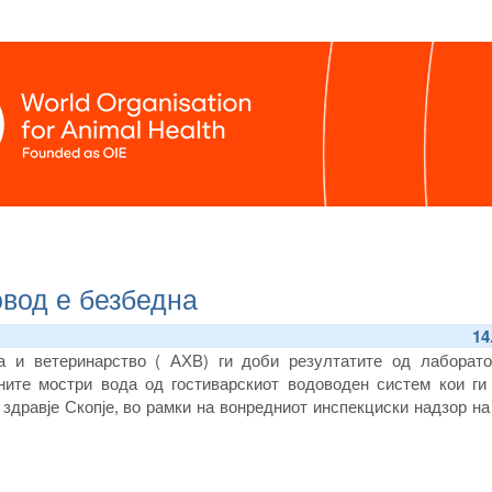
овод е безбедна
14
на и ветеринарство ( АХВ) ги доби резултатите од лаборато
ните мостри вода од гостиварскиот водоводен систем кои ги
 здравје Скопје, во рамки на вонредниот инспекциски надзор н