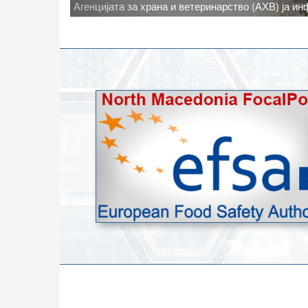
Новото најавено зголемување на дневните темпе
степени, ги зголемува ризиците од појава на тру