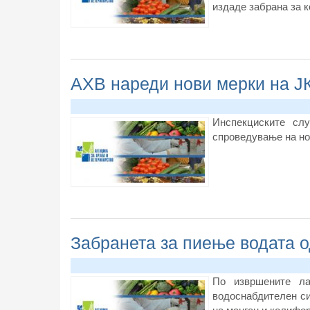
издаде забрана за к
АХВ нареди нови мерки на Ј
​Инспекциските сл
спроведување на но
Забранета за пиење водата о
По извршените ла
водоснабдителен си
на манган и колифо