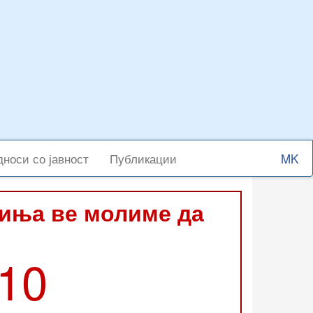
Select
носи со јавност
Публикации
your
langu
виња ве молиме да
210