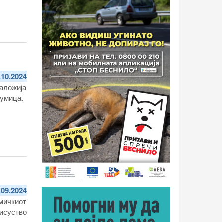
.
.10.2024
аложија
румица.
.09.2024
мичкиот
исуство