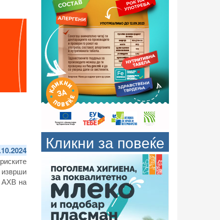
Кликни за повеќе
.10.2024
риските
 изврши
а АХВ на