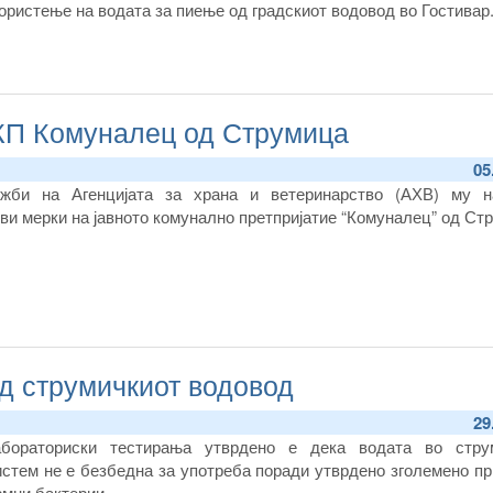
ористење на водата за пиење од градскиот водовод во Гостивар
КП Комуналец од Струмица
05
ужби на Агенцијата за храна и ветеринарство (АХВ) му н
ви мерки на јавното комунално претпријатие “Комуналец” од Ст
д струмичкиот водовод
29
бораториски тестирања утврдено е дека водата во стру
стем не е безбедна за употреба поради утврдено зголемено пр
рмни бактерии