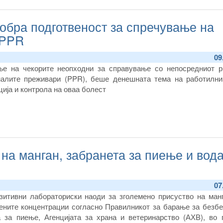
обра подготвеност за спречување на
 PPR
09
е на чекорите неопходни за справување со непосредниот р
малите преживари (PPR), беше денешната тема на работилни
ција и контрола на оваа болест
на манган, забранета за пиење и вод
07
зитивни лабораториски наоди за зголемено присуство на манг
ените концентрации согласно Правилникот за барање за безбе
 за пиење, Агенцијата за храна и ветеринарство (АХВ), во п