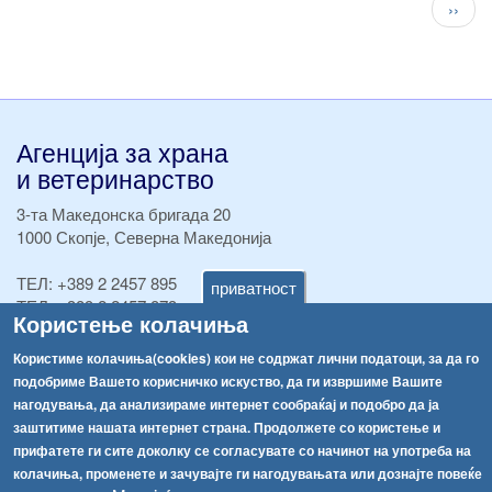
След
››
стран
Агенција за храна
и ветеринарство
3-та Македонска бригада 20
1000 Скопје, Северна Македонија
ТЕЛ:
+389 2 2457 895
приватност
ТЕЛ:
+389 2 2457 873
Користење колачиња
Факс:
+389 2 2457 893
Факс:
+389 2 2457 871
Користиме колачиња(cookies) кои не содржат лични податоци, за да го
info@fva.gov.mk
подобриме Вашето корисничко искуство, да ги извршиме Вашите
нагодувања, да анализираме интернет сообраќај и подобро да ја
[АХВ-претходна страна]
заштитиме нашата интернет страна. Продолжете со користење и
Соопштенија
Навигација
прифатете ги сите доколку се согласувате со начинот на употреба на
колачиња, променете и зачувајте ги нагодувањата или дознајте повеќе
Република Бугарија ги засили официјалните контроли при увоз на свежо овошје и зеленчук