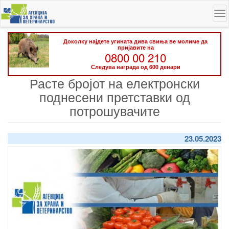
Skip
To
to
na
main
content
Доколку најдете угината дива свиња ве молиме да
пријавите на
0800 00 210
Следува награда од 600 денари
Расте бројот на електронски
поднесени претставки од
потрошувачите
23.05.2023