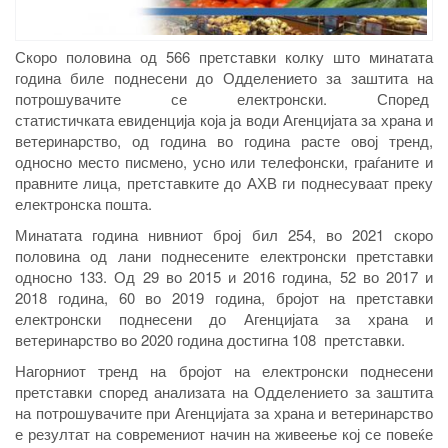
Скоро половина од 566 претставки колку што минатата
година биле поднесени до Одделението за заштита на
потрошувачите се електронски. Според
статистичката евиденција која ја води Агенцијата за храна и
ветеринарство, од година во година расте овој тренд,
односно место писмено, усно или телефонски, граѓаните и
правните лица, претставките до АХВ ги поднесуваат преку
електронска пошта.
Минатата година нивниот број бил 254, во 2021 скоро
половина од лани поднесените електронски претставки
односно 133. Од 29 во 2015 и 2016 година, 52 во 2017 и
2018 година, 60 во 2019 година, бројот на претставки
електронски поднесени до Агенцијата за храна и
ветеринарство во 2020 година достигна 108 претставки.
Нагорниот тренд на бројот на електронски поднесени
претставки според анализата на Одделението за заштита
на потрошувачите при Агенцијата за храна и ветеринарство
е резултат на современиот начин на живеење кој се повеќе