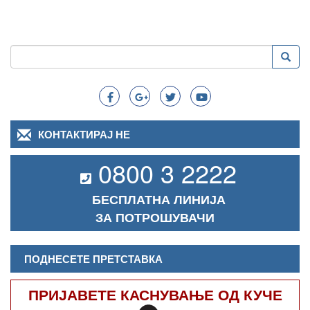
Пребарување
Преба
Search
КОНТАКТИРАЈ НЕ
0800 3 2222
БЕСПЛАТНА ЛИНИЈА
ЗА ПОТРОШУВАЧИ
ПОДНЕСЕТЕ ПРЕТСТАВКА
ПРИЈАВЕТЕ КАСНУВАЊЕ ОД КУЧЕ