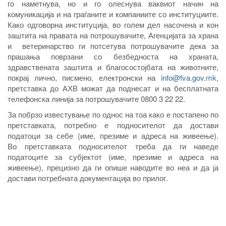
го наметнува, но и го олеснува ваквиот начин на
комуникација и на граѓаните и компаниите со институциите.
Како одговорна институција, во голем дел насочена и кон
заштита на правата на потрошувачите, Агенцијата за храна
и ветеринарство ги потсетува потрошувачите дека за
прашања поврзани со безбедноста на храната,
здравствената заштита и благосостојбата на животните,
покрај лично, писмено, електронски на
info@fva.gov.mk
,
претставка до АХВ можат да поднесат и на бесплатната
телефонска линија за потрошувачите
0800 3 22 22
.
За побрзо известување по однос на тоа како е постапено по
претставката, потребно е подносителот да достави
податоци за себе (име, презиме и адреса на живеење).
Во претставката подносителот треба да ги наведе
податоците за субјектот (име, презиме и адреса на
живеење), прецизно да ги опише наводите во неа и да ја
достави потребната документација во прилог.