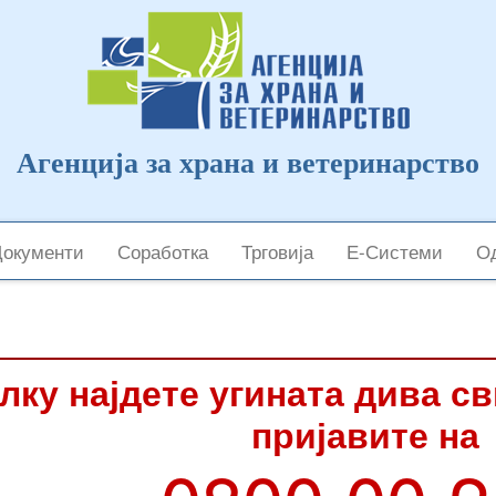
Агенција за храна и ветеринарство
Документи
Соработка
Трговија
Е-Системи
Од
лку најдете угината дива с
пријавите на