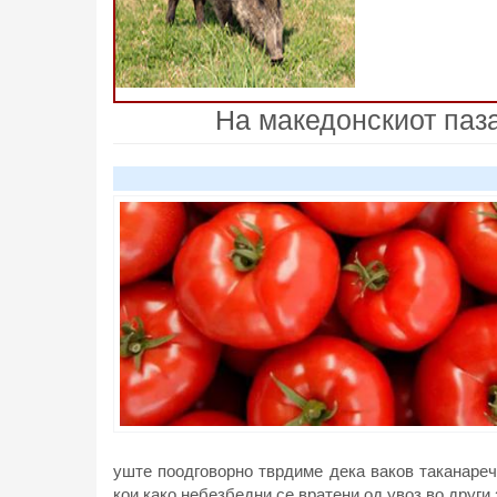
На македонскиот паз
уште поодговорно тврдиме дека ваков таканарече
кои како небезбедни се вратени од увоз во други 