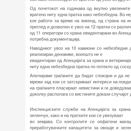
Од почетокот на годинава од вкупно увезените
вратено ниту една пратка како небезбедна. Во н
кое работи за време на викенд, од страна на и
преглед и дозволен е увоз на 12 пратки со разли
од 11 оператори со храна евидентирани во Агенци
потребна документација.
Наводниот увоз на 10 камиони со небезбедни д
реализиран деновиве, воопшто не е
евидентиран од Агенцијата за храна и ветеринарс
ниту една небезбедна пратка по потекло од сосе
Апелираме граѓаните да бидат спокојни и да не
мрежи зад кои се затскриваат интереси на поедин
на граѓаните пласираат невистини и ги доведува
доколку располага со вистините докази случајот 
Инспекциските служби на Агенцијата за хран
зеленчук, како и на пратките кои се увезуваат
во земјава. Со контролите се опфатени мага
преработувачките капацитети за овошје и зеле