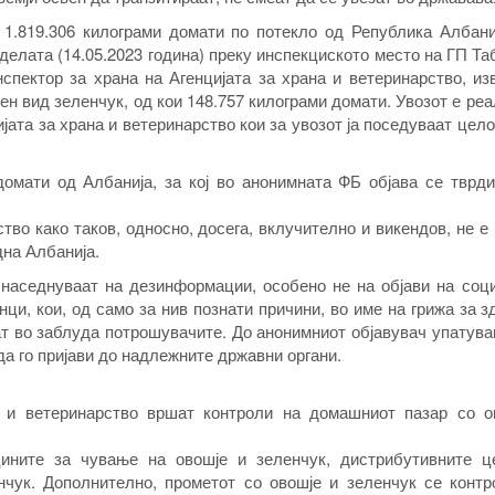
 1.819.306 килограми домати по потекло од Република Албани
еделата (14.05.2023 година) преку инспекциското место на ГП Т
нспектор за храна на Агенцијата за храна и ветеринарство, и
чен вид зеленчук, од кои 148.757 килограми домати. Увозот е ре
јата за храна и ветеринарство кои за увозот ја поседуваат цел
омати од Албанија, за кој во анонимната ФБ објава се тврди
тво како таков, односно, досега, вклучително и викендов, не е
дна Албанија.
 наседнуваат на дезинформации, особено не на објави на соц
ци, кои, од само за нив познати причини, во име на грижа за з
ат во заблуда потрошувачите. До анонимниот објавувач упатув
да го пријави до надлежните државни органи.
а и ветеринарство вршат контроли на домашниот пазар со о
цините за чување на овошје и зеленчук, дистрибутивните ц
нчук. Дополнително, прометот со овошје и зеленчук се контр