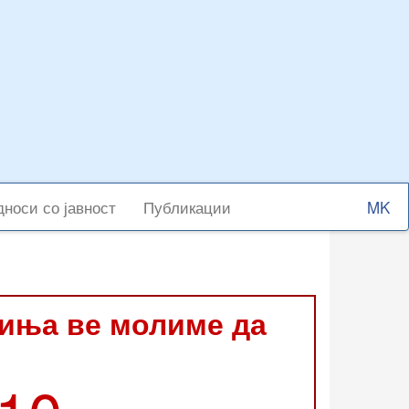
Select
носи со јавност
Публикации
your
langu
виња ве молиме да