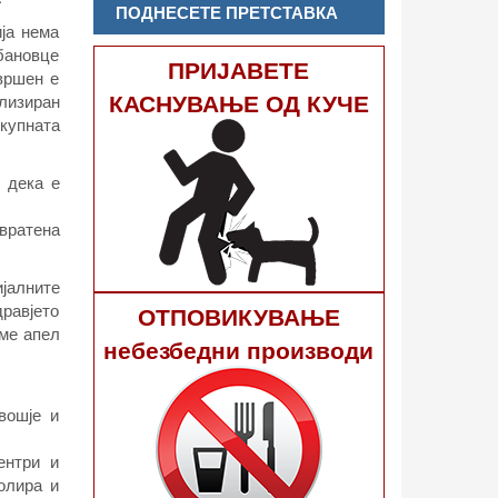
ПОДНЕСЕТЕ ПРЕТСТАВКА
ја нема
абановце
ПРИЈАВЕТЕ
звршен е
КАСНУВАЊЕ ОД КУЧЕ
ализиран
окупната
 дека е
 вратена
ијалните
дравјето
ОТПОВИКУВАЊЕ
аме апел
небезбедни производи
вошје и
ентри и
олира и