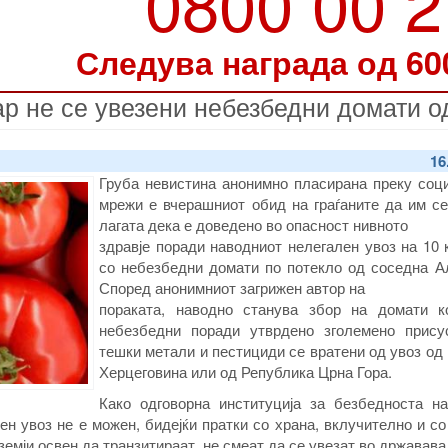
0800 00 
Следува награда од 60
ар не се увезени небезбедни домати о
16
Груба невистина анонимно пласирана преку соци
мрежи е вчерашниот обид на граѓаните да им се
лагата дека е доведено во опасност нивното
здравје поради наводниот нелегален увоз на 10
со небезбедни домати по потекло од соседна Ал
Според анонимниот загрижен автор на
пораката, наводно станува збор на домати к
небезбедни поради утврдено зголемено прису
тешки метали и пестициди се вратени од увоз од
Херцеговина или од Република Црна Гора.
Како одговорна институција за безбедноста на
н увоз не е можен, бидејќи пратки со храна, вклучително и с
земји освен да транзитираат, не смеат да се увезат во државава