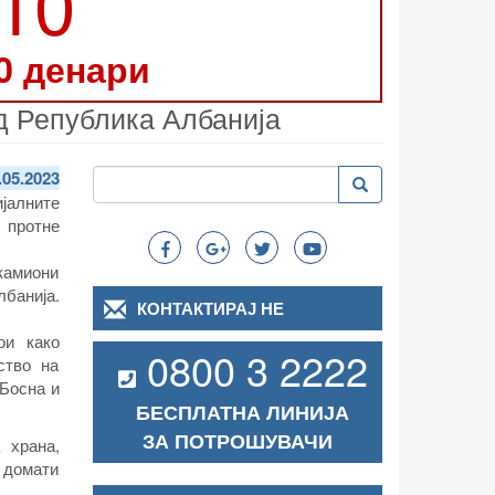
210
0 денари
д Република Албанија
Пребарување
.05.2023
Пребарување
Search
јалните
 протне
 камиони
банија.
КОНТАКТИРАЈ НЕ
ои како
0800 3 2222
ство на
 Босна и
БЕСПЛАТНА ЛИНИЈА
ЗА ПОТРОШУВАЧИ
 храна,
о домати
.