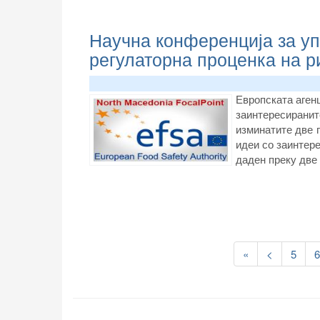
Научна конференција за у
регулаторна проценка на р
Европската аген
заинтересиранит
изминатите две 
идеи со заинтер
даден преку две
Pagination
First
«
Previous
<
Page
5
page
page