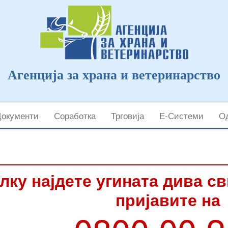
Агенција за храна и ветеринарство
Документи
Соработка
Трговија
Е-Системи
Од
лку најдете угината дива с
пријавите на