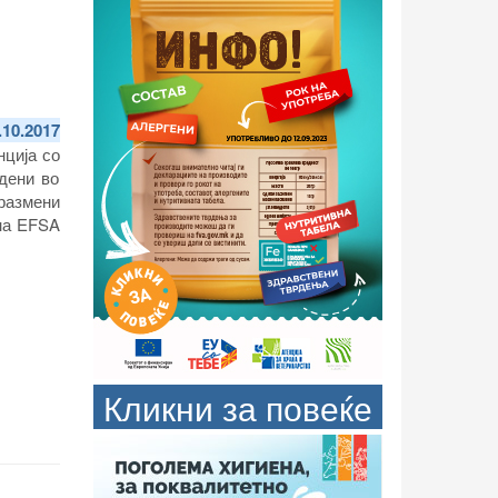
.10.2017
нција со
дени во
 размени
 на EFSA
Кликни за повеќе