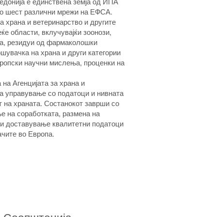
едонија е единствена земја од ИПА
во шест различни мрежи на ЕФСА.
а храна и ветеринарство и другите
ќе области, вклучувајќи зоонози,
та, резидуи од фармаколошки
шувачка на храна и други категории
вропски научни мислења, проценки на
 на Агенцијата за храна и
за управување со податоци и нивната
т на храната. Состанокот заврши со
 на соработката, размена на
 и доставување квалитетни податоци
ачите во Европа.
Соопштенија