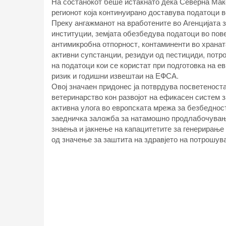
На состанокот беше истакнато дека Северна Мак
регионот која континуирано доставува податоци 
Преку ангажманот на вработените во Агенцијата з
институции, земјата обезбедува податоци во пове
антимикробна отпорност, контаминенти во храна
активни супстанции, резидуи од пестициди, потро
на податоци кои се користат при подготовка на е
ризик и годишни извештаи на ЕФСА.
Овој значаен придонес ја потврдува посветеноста
ветеринарство кон развојот на ефикасен систем 
активна улога во европската мрежа за безбеднос
заедничка заложба за натамошно продлабочување
знаења и јакнење на капацитетите за генерирање
од значење за заштита на здравјето на потрошув