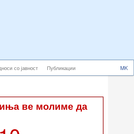
Select
носи со јавност
Публикации
your
langu
виња ве молиме да