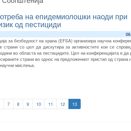
потреба на епидемиолошки наоди при
изик од пестициди
06
ција за безбедност на храна (EFSA) организира научна конфере
е страни со цел да дискутира за активностите кои се спрове
години во областа на пестицидите. Цел на конференцијата е да
есираните страни во однос на предложениот пристап од страна
 научни мислења.
Page
6
Page
7
Page
8
Page
9
Page
10
Page
11
Page
12
Current
13
page