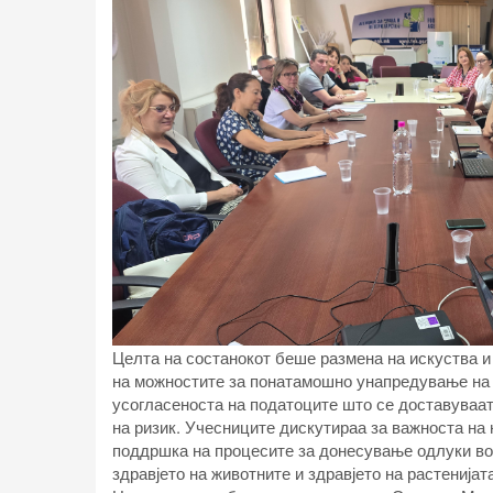
Целта на состанокот беше размена на искуства и
на можностите за понатамошно унапредување на 
усогласеноста на податоците што се доставуваат
на ризик. Учесниците дискутираа за важноста на
поддршка на процесите за донесување одлуки во
здравјето на животните и здравјето на растенијата