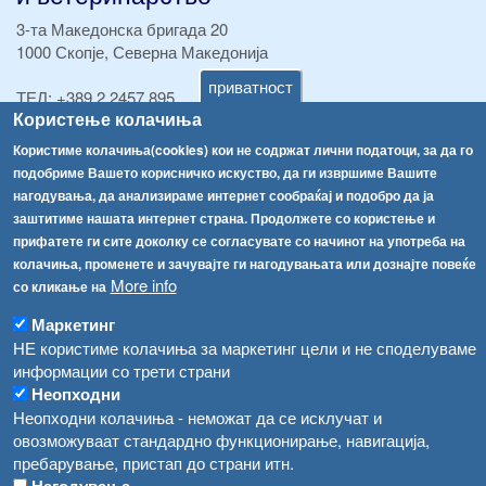
3-та Македонска бригада 20
1000 Скопје, Северна Македонија
приватност
ТЕЛ:
+389 2 2457 895
Користење колачиња
ТЕЛ:
+389 2 2457 873
Факс:
+389 2 2457 893
Користиме колачиња(cookies) кои не содржат лични податоци, за да го
Факс:
+389 2 2457 871
подобриме Вашето корисничко искуство, да ги извршиме Вашите
info@fva.gov.mk
нагодувања, да анализираме интернет сообраќај и подобро да ја
заштитиме нашата интернет страна. Продолжете со користење и
[АХВ-претходна страна]
прифатете ги сите доколку се согласувате со начинот на употреба на
Соопштенија
Навигација
колачиња, променете и зачувајте ги нагодувањата или дознајте повеќе
More info
со кликање на
Република Бугарија ги засили официјалните контроли при увоз на свежо овошје и зеленчук
Архива
Маркетинг
Високите температури ризик од труење со храна, опасни се и за животните
Регистри
НЕ користиме колачиња за маркетинг цели и не споделуваме
информации со трети страни
Обрасци
Водата во Гостивар може да се користи како техничка, продолжува испораката на флаширана вода
Неопходни
Забрани
Неопходни колачиња - неможат да се исклучат и
Во Гостивар спроведени 70 вонредни контроли
Огласи
овозможуваат стандардно функционирање, навигација,
Забраната за водата во Гостивар останува на сила, операторите да користат само технички безбедна вода
пребарување, пристап до страни итн.