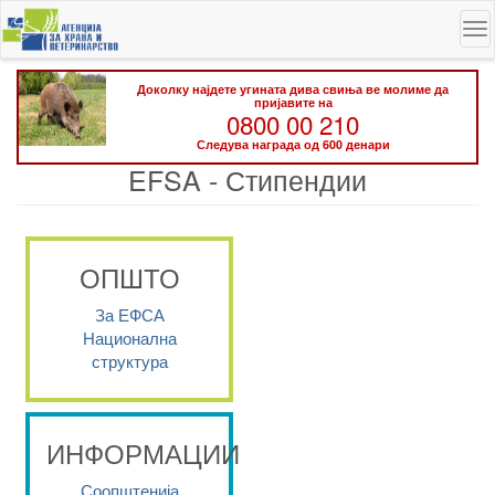
Skip
To
to
na
main
content
Доколку најдете угината дива свиња ве молиме да
пријавите на
0800 00 210
Следува награда од 600 денари
EFSA - Стипендии
ОПШТО
За ЕФСА
Национална
структура
ИНФОРМАЦИИ
Соопштенија